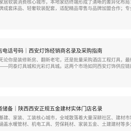
家居软装消费核心城市，本地家纺终端形成了清晰的差异化布局
牌成套床品、轻奢软装配套，适配精品零售与品牌加盟合作；专业.
店电话号码｜西安灯饰经销商名录及采购指南
无论你是装修新房、翻新老宅，还是批量采购酒店工程灯具，最
——同泰灯具城和光彩灯具城。这两个市场如同西安灯饰供应链的.
道储备｜陕西西安正规五金建材实体门店名录
基建、家装、工装核心城市，全域散落着大量深耕社区、建材市
涵盖水暖管材、机电工具、劳保耗材、家装五金、土建建材等多元.