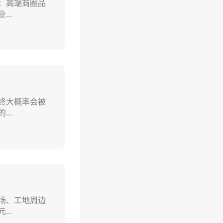
：高端商圈品
..
终大概率会被
..
场、工地周边
..