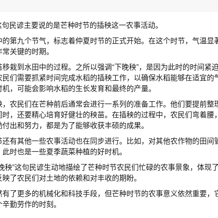
”这句民谚主要说的是芒种时节的插秧这一农事活动。
中的第九个节气，标志着仲夏时节的正式开始。在这个时节，气温显
非常关键的时期。
苗移栽到水田中的过程。之所以强调“下晚秧”，是因为此时的时间紧
农民们需要抓紧时间完成水稻的插秧工作，以确保水稻能够在适宜的
时机，可能会影响水稻的生长发育和最终的产量。
秧，农民们在芒种前后通常会进行一系列的准备工作。他们要提前整
同时，还要精心培育好健壮的秧苗。在插秧的过程中，农民们弯着腰，一
勤付出和努力，都是为了能够收获丰硕的成果。
节还有其他一些农事活动也在同步进行。比如，对其他农作物的田间
。此时也是一些夏季蔬菜种植的好时机。
下晚秧”这句民谚生动地描绘了芒种时节农民们忙碌的农事景象，体现
反映了农民们对土地的依赖和对丰收的期盼。
然有了更多的机械化和科技手段，但芒种时节的农事意义依然重要，
个辛勤劳作的时刻。