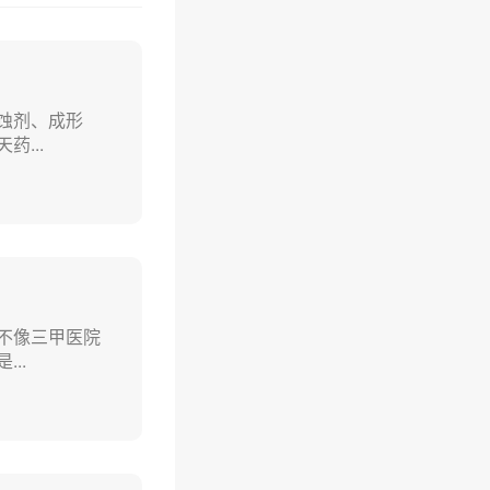
蚀剂、成形
...
不像三甲医院
..