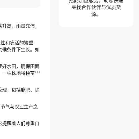
招商加盟服务，助您快速
寻找合作伙伴与优质货
源。
著升高，雨量充沛，
迫性和农活的繁重
气候条件下生长。如
理好水田，确保田面
株株地将秧苗***
管理，包括施肥、除
了节气与农业生产之
它提醒着人们尊重自