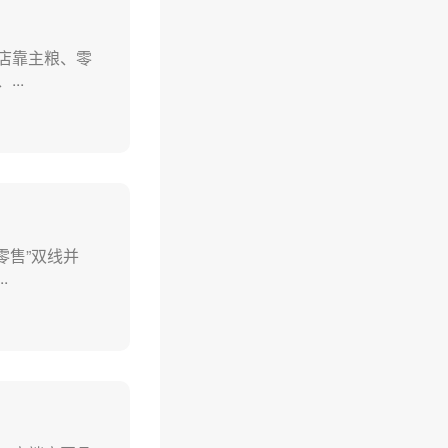
店靠主粮、零
..
零售”双线并
.