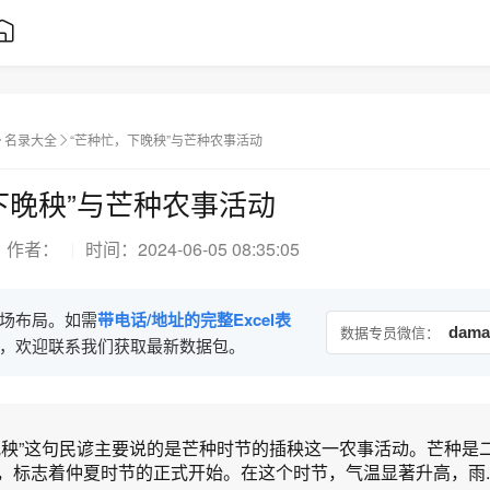
名录大全
“芒种忙，下晚秧”与芒种农事活动
下晚秧”与芒种农事活动
作者：
时间：
2024-06-05 08:35:05
场布局。如需
带电话/地址的完整Excel表
数据专员微信：
dama
，欢迎联系我们获取最新数据包。
晚秧”这句民谚主要说的是芒种时节的插秧这一农事活动。芒种是
，标志着仲夏时节的正式开始。在这个时节，气温显著升高，雨..