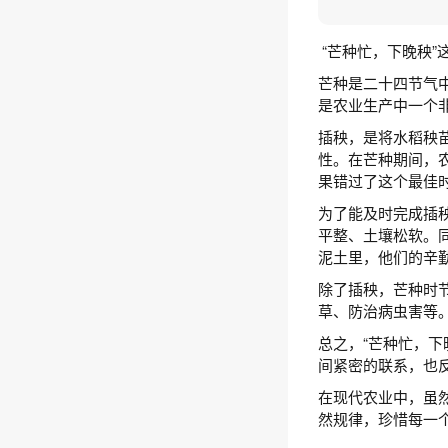
“芒种忙，下晚秧
芒种是二十四节气
是农业生产中一个
插秧，是将水稻秧
性。在芒种期间，
果错过了这个最佳
为了能及时完成插
平整、土壤松软。
泥土里，他们的辛
除了插秧，芒种时
草、防治病虫害等
总之，“芒种忙，
间紧密的联系，也
在现代农业中，虽
然规律，珍惜每一