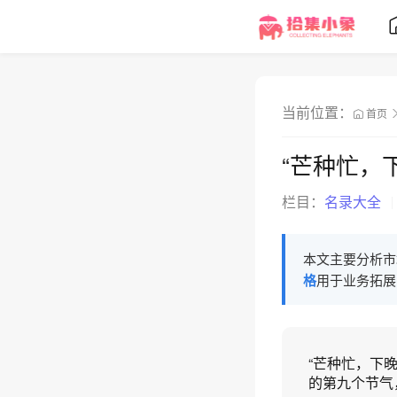
当前位置：
首页
“芒种忙，
栏目：
名录大全
本文主要分析市
格
用于业务拓展
“芒种忙，下
的第九个节气