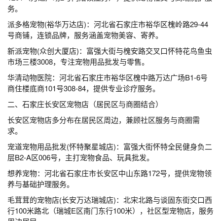
务。
派多格宠物(裕华万达店)：河北省石家庄市裕华区槐岭路29-44
号商铺，连锁品牌，服务涵盖宠物美容、寄养。
新派宠物(众创大厦店)：富强大街与槐安路交叉口怀特花鸟鱼虫
市场三楼3008，专注宠物用品批发与零售。
华清动物医院：河北省石家庄市裕华区槐中路万达广场B1-6号
商住楼底商101号308-84，提供专业诊疗服务。
二、石家庄长安区宠物店（居民区与商圈结合）
长安区宠物店多分布在居民区周边，兼顾社区服务与商圈需
求。
宠道宠物用品批发(怀特聚星城店)：富强大街怀特全民健身负二
层B2-A区006号，主打宠物食品、玩具批发。
想养宠物：河北省石家庄市长安区中山东路172号，提供宠物领
养与基础护理服务。
毛茸茸的宠物店(长安万达瑞城店)：北宋北路与谈固东街交口西
行100米路北（瑞城E区南门东行100米），社区型宠物店，服务