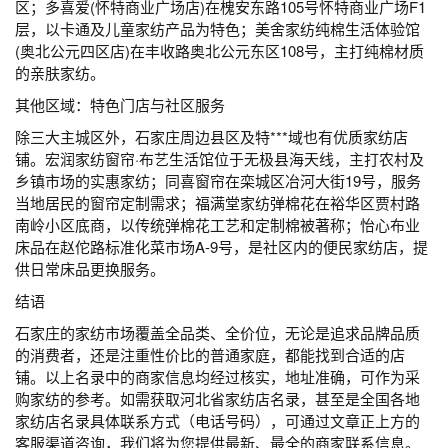
区；多喜爱(怀特商业广场店)在槐安东路105号怀特商业广场F1
层，以卡通及儿童家纺产品为特色；美舍家纺纯棉生活体验馆
(奥北公元四区店)在丰收路奥北公元东区108号，主打纯棉材质
的亲肤家纺。
其他区域：特色门店与社区服务
除三大主城区外，石家庄周边县区及特***域也有优质家纺店
铺。宏润家纺窗帘·布艺生活馆位于无极县海天线，主打农村及
乡镇市场的实惠家纺；同喜窗帘在栾城区冶河大街19号，服务
当地居民的窗帘定制需求；福满堂家纺弹棉花在裕华区贾村路
南岭小区底商，以传统弹棉花工艺和定制棉被著称；怡心布业
床品在赵佗路标准化菜市场A-9号，是社区内的便民家纺店，提
供日常床品更换服务。
结语
石家庄的家纺市场覆盖全品类、全价位，无论是追求品牌品质
的消费者，还是注重性价比的普通家庭，都能找到合适的店
铺。以上名录中的商家信息均经过核实，地址准确，可作为采
购家纺的参考。如需获取河北省家纺店名录，甚至是全国各地
家纺店名录具体联系方式（电话号码），可通过文章正上方的
客服渠道咨询，我们将为您提供最新、最全的商家联系信息。