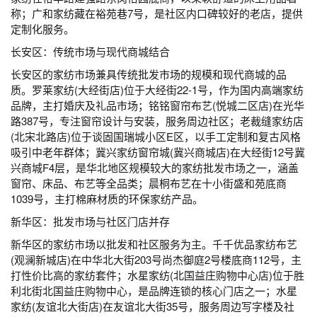
称；广和家纺藏在裕苑巷7号，是社区内口碑较好的老店，提供
定制化服务。
长安区：传统市场与现代商城结合
长安区的家纺市场兼具传统批发市场的规模和现代商城的品
质。罗莱家纺(大经街店)位于大经街22-1号，作为国内高端家纺
品牌，主打婚庆及礼品市场；铭铭窗帘布艺(悦城二区店)在光华
路387号，专注窗帘设计与安装，服务周边社区；老裁缝家纺店
(北宋北路店)位于谈固国瑞城小区E区，以手工定制和复古风格
吸引中老年群体；冀兴家纺窗帘城(冀兴商城店)在大经街12号冀
兴商城F4层，是华北地区规模较大的家纺批发市场之一，涵盖
窗帘、床品、布艺等全品类；晨桐布艺在十小街盛和苑底商
1039号，主打棉麻材质的环保家纺产品。
新华区：批发市场与社区门店并存
新华区的家纺市场以批发和社区服务为主。千千优品家纺布艺
(观澜新城店)在中华北大街203号尚杰御庭2号楼底商112号，主
打性价比高的家纺套件；水星家纺(北国益庄购物中心店)位于胜
利北街北国益庄购物中心，是品牌连锁的核心门店之一；水星
家纺(友谊北大街店)在友谊北大街35号，服务周边写字楼及社