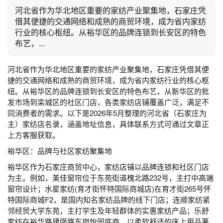
河北省作为华北地区重要的家纺产业聚集地，石家庄凭
借其便捷的交通网络和成熟的商贸环境，成为省内家纺
行业的核心枢纽。从裕华区的品牌连锁到长安区的特色
布艺，...
河北省作为华北地区重要的家纺产业聚集地，石家庄凭借其便
捷的交通网络和成熟的商贸环境，成为省内家纺行业的核心枢
纽。从裕华区的品牌连锁到长安区的特色布艺，从新华区的批
发市场到栾城区的社区门店，各类家纺店铺覆盖广泛，满足不
同消费者的需求。以下是2026年5月整理的河北省（石家庄为
主）家纺店名录，涵盖地址信息，具体联系方式可通过文章正
上方客服获取。
裕华区：品牌与社区家纺聚集地
裕华区作为石家庄商贸中心，家纺店铺以品牌连锁和社区门店
为主。例如，美佳窗帘位于东苑街道槐北路232号，主打中高端
窗帘设计；水星家纺(育才街怀特国际商城店)在育才街265号怀
特国际商城F2，是国内知名家纺品牌的线下门店；连顺家纺紧
邻经贸大学东苑，主打学生及年轻群体的实惠家纺产品；乐舒
家纺在裕华路建强路东岗怡园底商，以柔软舒适的床上用品著