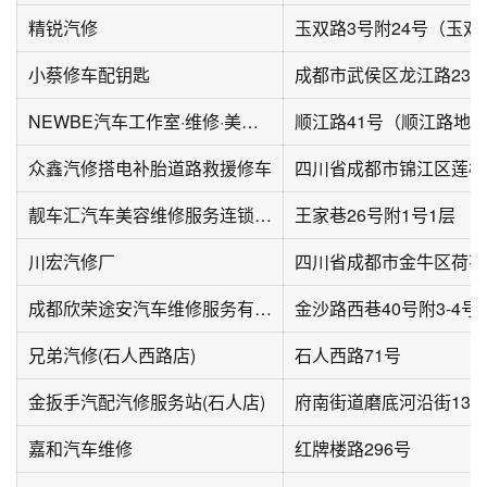
精锐汽修
小蔡修车配钥匙
成都市武侯区龙江路23
NEWBE汽车工作室·维修·美容(润锦汽车)
众鑫汽修搭电补胎道路救援修车
四川省成都市锦江区莲桂
靓车汇汽车美容维修服务连锁(王家巷店)
王家巷26号附1号1层
川宏汽修厂
成都欣荣途安汽车维修服务有限公司
金沙路西巷40号附3-4号
兄弟汽修(石人西路店)
石人西路71号
金扳手汽配汽修服务站(石人店)
府南街道磨底河沿街13号
嘉和汽车维修
红牌楼路296号