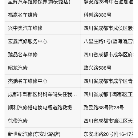
星辉汽车维修保养(静安路店)
静安路28号中石油加油
福赢名车维修
科创路333号
兴中奥汽车维修
四川省成都市武侯区簇锦
宏鑫汽修服务中心
八里庄路1号(蓝海酒店背
臻品名车精修
昭龙汽修
致兴路538号
杰驰名车维修中心
成都市郫都区锵锵车码头任我行汽车维修服务有限公司
四川省成都市郫都区正义
顺利汽修搭电换电瓶道路救援上门修车
致民路88号附28号
徐俊汽修
新世纪汽修(东安北路店)
东安北路20号附16-17号