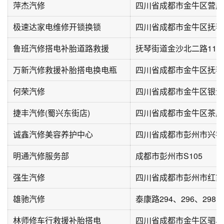
萍杰汽修
四川省成都市金牛区营康路
极速达家电维修开锁换锁
四川省成都市金牛区抚琴街
鲁班汽修搭电补胎道路救援
万新汽修救援补胎搭电换电瓶
何荣汽修
四川省成都市金牛区银沙
捷丰汽修(蜀兴东街店)
诚鑫汽修美容养护中心
明通汽修服务部
成都市彭州市S105
强生汽修
雄驰汽修
泰康路294、296、298号
林师修车行救援补胎搭电