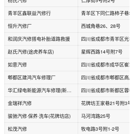
杨氏汽修
仁厚街5号附2号
青羊区鑫联益汽修行
青羊区下同仁路柿子巷3
恒升汽修厂
西城角巷26、28号
和润庆汽修搭电补胎道路救援
赵氏汽修(途虎养车店)
星辉西路14号附7号
如意汽修
四川省成都市成华区崔家
郫都区建鸿汽车修理厂
四川省成都市郫都区高店
华汇绿电新能源汽车修理(新都店)
四川省成都市新都区蓉都
金瑞祥汽修
花牌坊王家巷21号附3号
骏驰汽修·保养·洗车(花牌坊店)
马河湾路25号
松茂汽修
牧电路3号附1-2号