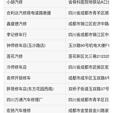
小胡汽修
省骨科医院地铁站A口步行
合利达汽修搭电道路救援
鑫盛德汽修
成都市锦江区宏济中路4
李记修车行
四川省成都市锦江区中道
钟师修车店(玉沙路店)
玉沙路90号机电大楼F1
莲花汽修
莲花新区北三巷2123252
冷师修车店
袁师开锁修车
成都市成华区玉双路5号
胖哥修车店(东方花园西南)
双桥子街道玉双路37号(
四川万通汽车修理厂
四川省成都市青羊区日月
宏扬汽车维修
成都市金堂县金川路家珍