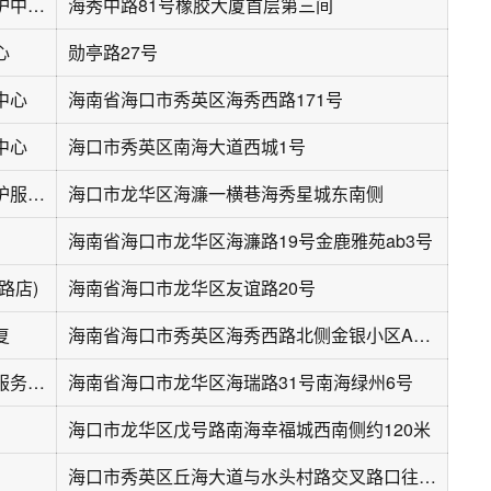
第一名车维修养护中心(橡胶大厦店)
海秀中路81号橡胶大厦首层第三间
心
勋亭路27号
中心
海南省海口市秀英区海秀西路171号
中心
海口市秀英区南海大道西城1号
安和汽车维修养护服务中心
海口市龙华区海濂一横巷海秀星城东南侧
海南省海口市龙华区海濂路19号金鹿雅苑ab3号
路店)
海南省海口市龙华区友谊路20号
复
海南省海口市秀英区海秀西路北侧金银小区A栋1层107号
车之创汽车维修服务中心
海南省海口市龙华区海瑞路31号南海绿州6号
海口市龙华区戊号路南海幸福城西南侧约120米
海口市秀英区丘海大道与水头村路交叉路口往西约260米