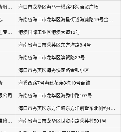
海口海奥汽车维修服务中心
海口市龙华区海马一横路椰海商贸广场
心
海南省海口市龙华区海垦街道海濂路19号金鹿雅苑CD-004号
华胜奔驰宝马奥迪专修连锁(港澳店)
港澳国际工业区港澳大道13号
海南省海口市秀英区东方洋路8-4号
海南省海口市龙华区滨贸路22号
海口市秀英区海秀快速路金银小区
修
海秀西路7号海建花苑3栋10号商铺
限公司
海南省海口市龙华区海秀中路107号
海口市秀英区东方洋路东方洋别墅东北侧约40米
海南裕鑫中汽车维修服务有限公司
海南省海口市龙华区世贸南路秀英村501号