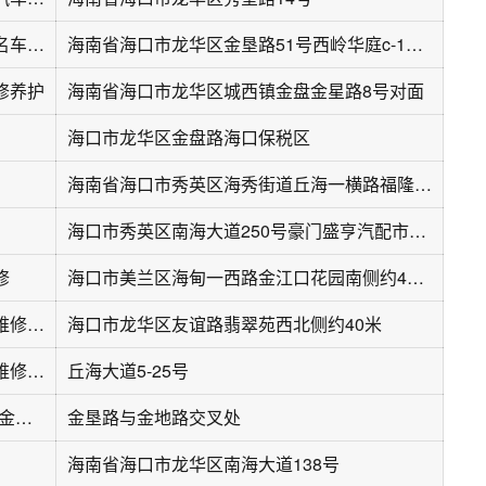
海口龙华凯星顺名车维修中心
海南省海口市龙华区金垦路51号西岭华庭c-118号
修养护
海南省海口市龙华区城西镇金盘金星路8号对面
海口市龙华区金盘路海口保税区
海南省海口市秀英区海秀街道丘海一横路福隆广场2期D座10号铺面
海口市秀英区南海大道250号豪门盛亨汽配市场D栋13-14号
修
海口市美兰区海甸一西路金江口花园南侧约40米
耀荣车管家汽车维修中心
海口市龙华区友谊路翡翠苑西北侧约40米
海口车百捷汽车维修服务有限公司
丘海大道5-25号
黔宏达汽车维修(金垦路店)
金垦路与金地路交叉处
海南省海口市龙华区南海大道138号