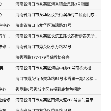
心
海南省海口市秀英区海秀镇金集路3号铺面
心
海南省海口市龙华区汝贤街滨涯村二区南门东侧20米
护中心
海南省海口市龙华区海瑞路31号
汽车救援车之源汽车维修中心
海南省海口市秀英区长滨五路长泰街伊泰天骄二期
海口新旺鑫汽车维修(国科园店)
海南省海口市秀英区永万路22号
海秀西路177-179号佛教协会旁
驰加汽车维修(秀英万达店)
海南省海口市秀英区海榆中线28号南栋大楼一层2号
海口市秀英街道美华路54号水秀里一期2区楼18号
中心
秀垦路6号秀城小区右拐到底黄色招牌
业维修
海南省海口市秀英区南海大道208号豪门盛享汽车汽配市场d栋
海口龙华鑫文来汽车修理厂
海南省海口市龙华区秀垦路14号