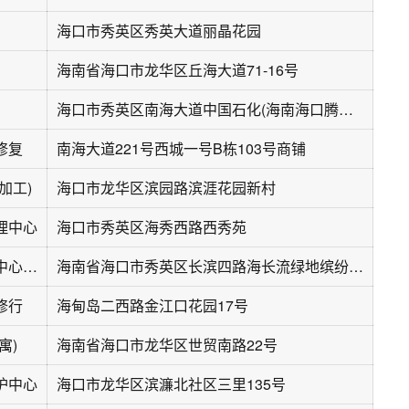
海口市秀英区秀英大道丽晶花园
海南省海口市龙华区丘海大道71-16号
海口市秀英区南海大道中国石化(海南海口腾飞加油站)东南侧约60米
修复
南海大道221号西城一号B栋103号商铺
加工)
海口市龙华区滨园路滨涯花园新村
理中心
海口市秀英区海秀西路西秀苑
保诺驰汽车维修中心(西海岸店)
海南省海口市秀英区长滨四路海长流绿地缤纷城9栋118~119号铺面
修行
海甸岛二西路金江口花园17号
寓)
海南省海口市龙华区世贸南路22号
护中心
海口市龙华区滨濂北社区三里135号