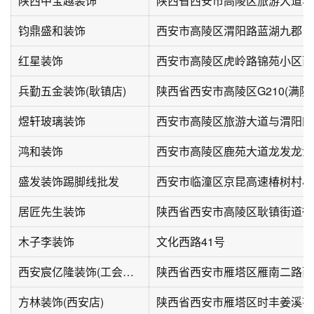
陕西中宝越装饰
钧鼎盛和装饰
西安市高陵区渭阳路蓝湖九郡
红星装饰
西安市高陵区虎岭路锦苑小区西
兵勤五金装饰(耿镇店)
陕西省西安市高陵区G210(满防
煜轩玻璃装饰
鸿和装饰
西安市高陵区鹿苑大道龙发龙泊
盛发装饰踢脚线批发
居匠先生装饰
陕西省西安市高陵区耿镇街道徐
木子李装饰
文化西路41号
西安宸亿隆装饰(工会爱心驿站)
陕西省西安市雁塔区雁南二路西
方林装饰(西安店)