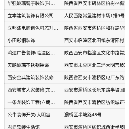
华强玻璃镜子装饰(兴正元广场店)
陕西省西安市碑林区柏树林街道
立本建筑装饰有限公司
人民西路常堡建材市场1排9号
立邦漆电脑调色可芯升华装饰材料店(西安华南城E2区店)
小田彩钢装饰
西安市临潼区北田镇东渭阳村三
鸿达广告装饰(临潼区委第二小区店)
陕西西安市临潼区文化中路常堡
天鹏玻璃不锈钢装饰
西安金典建筑装饰装修
陕西省西安市灞桥区电厂东路1
西安城市人家装修(东郊店)
西安市灞桥区长乐东路半坡国际
一条龙装饰工程(立朗广场店)
陕西省西安市灞桥区纺织城正街3
公牛装饰开关(大明宫建材店)
灞桥区半坡路45号
君尚软装生活馆