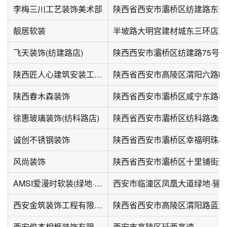
李梅三川工艺装饰美术部
陕西省西安市灞桥区纺建路东江
靓居软装
半坡路大明宫建材城东三环店三
飞天装饰(纺建路店)
陕西西安市灞桥区纺建路75号
陕西匠人心建筑安装工程有限公司
陕西省西安市高陵区渭阳六路b
陕西春木森装饰
徐惠玻璃装饰(纺科路店)
陕西省西安市灞桥区纺科路逸景
诚创不锈钢装饰
陕西省西安市灞桥区幸福明珠小
风尚装饰
陕西省西安市灞桥区十里铺街道
AMSI爱漫时软装(绿地·骊山花城店)
西安市临潼区凤凰大道绿地·骊
西安金筑装饰工程有限公司
陕西省西安市高陵区渭阳路蓝湖
西安俊杰相框装饰有限公司
西安市高陵区延西高速