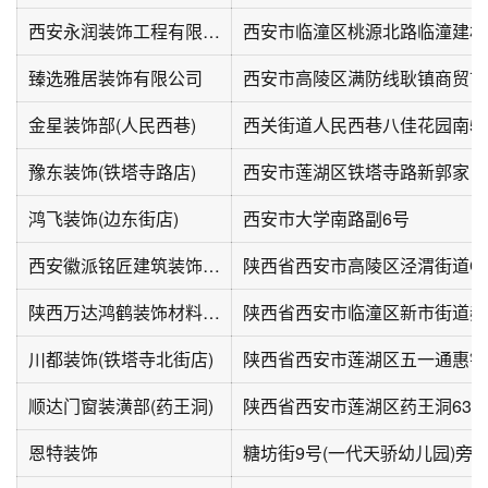
西安永润装饰工程有限公司
西安市临潼区桃源北路临潼建材
臻选雅居装饰有限公司
金星装饰部(人民西巷)
西关街道人民西巷八佳花园南5
豫东装饰(铁塔寺路店)
西安市莲湖区铁塔寺路新郭家口
鸿飞装饰(边东街店)
西安市大学南路副6号
西安徽派铭匠建筑装饰工程有限公司
陕西省西安市高陵区泾渭街道G31
陕西万达鸿鹤装饰材料集团有限公司
陕西省西安市临潼区新市街道郝
川都装饰(铁塔寺北街店)
陕西省西安市莲湖区五一通惠锦
顺达门窗装潢部(药王洞)
陕西省西安市莲湖区药王洞63
恩特装饰
糖坊街9号(一代天骄幼儿园)旁