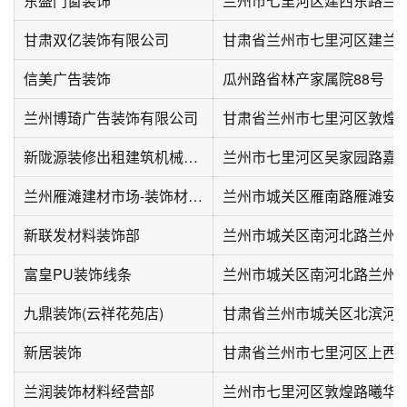
东盛门窗装饰
甘肃双亿装饰有限公司
信美广告装饰
瓜州路省林产家属院88号
兰州博琦广告装饰有限公司
新陇源装修出租建筑机械电动工具
兰州市七里河区吴家园路嘉
兰州雁滩建材市场-装饰材料区
兰州市城关区雁南路雁滩安居
新联发材料装饰部
兰州市城关区南河北路兰州
富皇PU装饰线条
兰州市城关区南河北路兰州
九鼎装饰(云祥花苑店)
甘肃省兰州市城关区北滨河
新居装饰
甘肃省兰州市七里河区上西园
兰润装饰材料经营部
兰州市七里河区敦煌路曦华