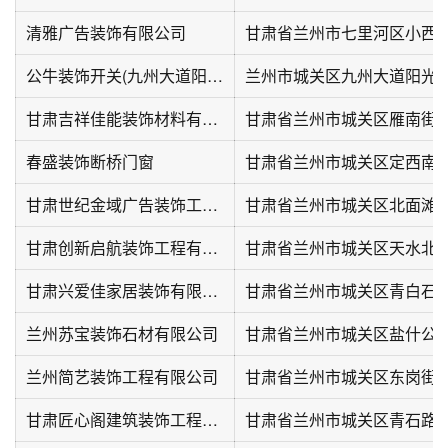
清雅广告装饰有限公司
甘肃省兰州市七里河区小西湖
公牛装饰开关(九州大道阳光家园西区店)
兰州市城关区九州大道阳光家
甘肃吉祥佳能装饰材料有限公司(兰州雁滩家具市场店)
甘肃省兰州市城关区雁南街道
春盛装饰断桥门窗
甘肃省兰州市城关区定西南路
甘肃世纪金域广告装饰工程有限公司
甘肃省兰州市城关区北面滩新
甘肃创新启航装饰工程有限公司
甘肃省兰州市城关区天水北路1
甘肃兴爱佳家居装饰有限公司
甘肃省兰州市城关区青白石街
兰州苏宝装饰石材有限公司
甘肃省兰州市城关区盐什公路
兰州简艺装饰工程有限公司
甘肃省兰州市城关区东岗街道G
甘肃匠心阁建筑装饰工程有限公司