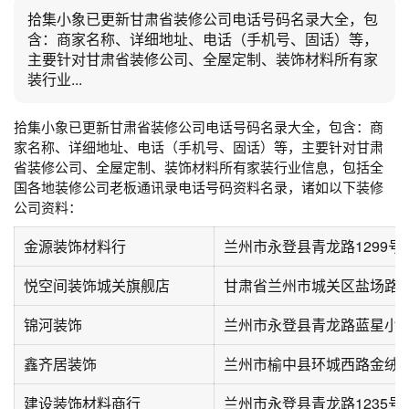
拾集小象已更新甘肃省装修公司电话号码名录大全，包
含：商家名称、详细地址、电话（手机号、固话）等，
主要针对甘肃省装修公司、全屋定制、装饰材料所有家
装行业...
拾集小象已更新甘肃省装修公司电话号码名录大全，包含：商
家名称、详细地址、电话（手机号、固话）等，主要针对甘肃
省装修公司、全屋定制、装饰材料所有家装行业信息，包括全
国各地装修公司老板通讯录电话号码资料名录，诸如以下装修
公司资料：
金源装饰材料行
兰州市永登县青龙路1299号
悦空间装饰城关旗舰店
锦河装饰
兰州市永登县青龙路蓝星小区
鑫齐居装饰
兰州市榆中县环城西路金绒
建设装饰材料商行
兰州市永登县青龙路1235号