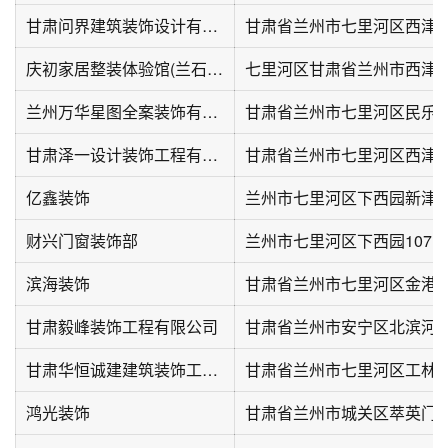
甘肃问界建筑装饰设计有限公司(兰州中天健广场店)
庆初家居整装体验馆(兰石·豪布斯卡瀚园店)
兰州万华星图全案装饰有限公司
甘肃省兰州市七里河区民乐路
甘肃泽一设计装饰工程有限公司
亿鑫装饰
兰州市七里河区下西园新津小
财兴门窗装饰部
兰州市七里河区下西园107号
滨海装饰
甘肃省兰州市七里河区金港
甘肃毅峰装饰工程有限公司
甘肃省兰州市安宁区北滨河中
甘肃华恒诚建建筑装饰工程有限公司
甘肃省兰州市七里河区工林路
鸿光装饰
甘肃省兰州市城关区萃英门1