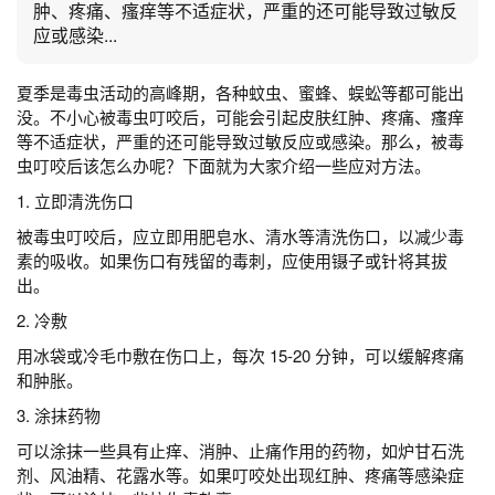
肿、疼痛、瘙痒等不适症状，严重的还可能导致过敏反
应或感染...
夏季是毒虫活动的高峰期，各种蚊虫、蜜蜂、蜈蚣等都可能出
没。不小心被毒虫叮咬后，可能会引起皮肤红肿、疼痛、瘙痒
等不适症状，严重的还可能导致过敏反应或感染。那么，被毒
虫叮咬后该怎么办呢？下面就为大家介绍一些应对方法。
1. 立即清洗伤口
被毒虫叮咬后，应立即用肥皂水、清水等清洗伤口，以减少毒
素的吸收。如果伤口有残留的毒刺，应使用镊子或针将其拔
出。
2. 冷敷
用冰袋或冷毛巾敷在伤口上，每次 15-20 分钟，可以缓解疼痛
和肿胀。
3. 涂抹药物
可以涂抹一些具有止痒、消肿、止痛作用的药物，如炉甘石洗
剂、风油精、花露水等。如果叮咬处出现红肿、疼痛等感染症