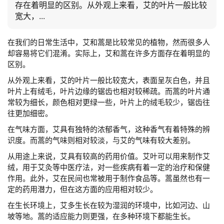
存在着明显的区别。从外观上来看，艾的叶片一般比较
宽大，...
在我们的日常生活中，艾和蒿是比较常见的植物，然而很多人
却容易将它们混淆。实际上，艾和蒿在许多方面存在着明显的
区别。
从外观上来看，艾的叶片一般比较宽大，表面呈灰白色，并且
叶片上有绒毛，叶片边缘的锯齿也相对较稀疏。而蒿的叶片通
常较为细长，颜色相对更绿一些，叶片上的绒毛较少，锯齿往
往更加细密。
在气味方面，艾具有独特的浓郁香气，这种香气有着特殊的辨
识度。而蒿的气味则相对较淡，与艾的气味有较大差别。
从用途上来说，艾具有较高的药用价值。艾叶可以用来制作艾
绒，用于艾灸等中医疗法，对一些疾病有着一定的治疗和保健
作用。此外，艾在民间也常被用于制作食品等。蒿虽然也有一
定的药用潜力，但在这方面的应用相对较少。
在生长环境上，艾多生长在较为湿润的环境中，比如河边、山
坡等地。蒿的适应能力则更强，在多种环境下都能生长。