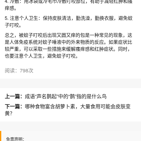
4. 冷敷：用冰袋或冷毛巾冷敷叮咬部位，有助于减轻红肿和瘙
痒感。
5. 注意个人卫生：保持皮肤清洁，勤洗澡，勤换衣服，避免蚊
子叮咬。
总之，被蚊子叮咬后出现又圆又痒的包是一种常见的现象，这
是人体免疫系统对蚊子唾液中的外来物质的反应。如果症状比
较严重，可以采取一些措施来缓解瘙痒感和红肿症状。同时，
也要注意个人卫生，避免蚊子叮咬。
阅读：798次
上一篇：
成语“声名鹊起”中的“鹊”指的是什么鸟
下一篇：
哪种食物富含胡萝卜素，大量食用可能会皮肤变
黄？
免责声明：