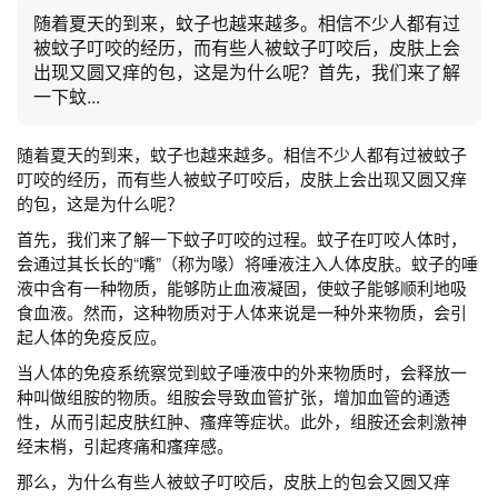
随着夏天的到来，蚊子也越来越多。相信不少人都有过
被蚊子叮咬的经历，而有些人被蚊子叮咬后，皮肤上会
出现又圆又痒的包，这是为什么呢？首先，我们来了解
一下蚊...
随着夏天的到来，蚊子也越来越多。相信不少人都有过被蚊子
叮咬的经历，而有些人被蚊子叮咬后，皮肤上会出现又圆又痒
的包，这是为什么呢？
首先，我们来了解一下蚊子叮咬的过程。蚊子在叮咬人体时，
会通过其长长的“嘴”（称为喙）将唾液注入人体皮肤。蚊子的唾
液中含有一种物质，能够防止血液凝固，使蚊子能够顺利地吸
食血液。然而，这种物质对于人体来说是一种外来物质，会引
起人体的免疫反应。
当人体的免疫系统察觉到蚊子唾液中的外来物质时，会释放一
种叫做组胺的物质。组胺会导致血管扩张，增加血管的通透
性，从而引起皮肤红肿、瘙痒等症状。此外，组胺还会刺激神
经末梢，引起疼痛和瘙痒感。
那么，为什么有些人被蚊子叮咬后，皮肤上的包会又圆又痒