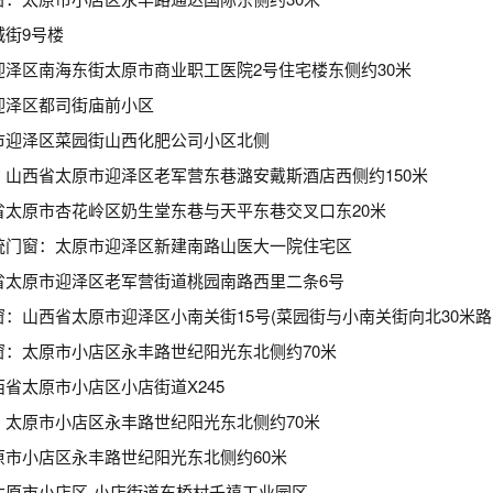
城街9号楼
泽区南海东街太原市商业职工医院2号住宅楼东侧约30米
迎泽区都司街庙前小区
市迎泽区菜园街山西化肥公司小区北侧
山西省太原市迎泽区老军营东巷潞安戴斯酒店西侧约150米
省太原市杏花岭区奶生堂东巷与天平东巷交叉口东20米
统门窗：太原市迎泽区新建南路山医大一院住宅区
省太原市迎泽区老军营街道桃园南路西里二条6号
：山西省太原市迎泽区小南关街15号(菜园街与小南关街向北30米路
窗：太原市小店区永丰路世纪阳光东北侧约70米
省太原市小店区小店街道X245
：太原市小店区永丰路世纪阳光东北侧约70米
原市小店区永丰路世纪阳光东北侧约60米
太原市小店区-小店街道东桥村千禧工业园区