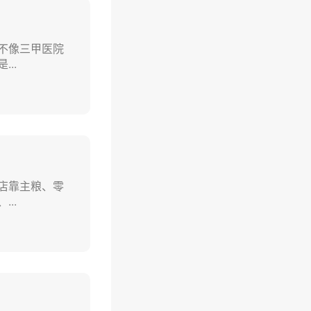
不像三甲医院
..
店靠主粮、零
..