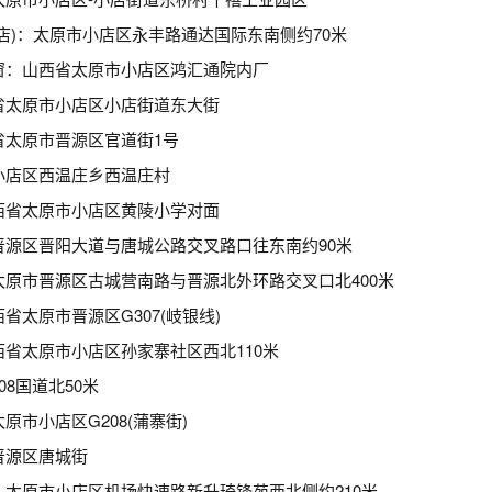
店)：太原市小店区永丰路通达国际东南侧约70米
窗：山西省太原市小店区鸿汇通院内厂
省太原市小店区小店街道东大街
省太原市晋源区官道街1号
小店区西温庄乡西温庄村
西省太原市小店区黄陵小学对面
晋源区晋阳大道与唐城公路交叉路口往东南约90米
原市晋源区古城营南路与晋源北外环路交叉口北400米
省太原市晋源区G307(岐银线)
省太原市小店区孙家寨社区西北110米
8国道北50米
原市小店区G208(蒲寨街)
晋源区唐城街
太原市小店区机场快速路新升琦锋苑西北侧约210米