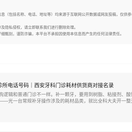
家信息（包括名称、电话、地址等）均来源于互联网公开数据或网友投稿，仅供
或涉及隐私侵权，请立即联系我们进行删除处理。
请仔细甄别，谨防诈骗，本平台不承担因使用本信息而产生的任何法律责任。
诊所电话号码｜西安牙科门诊耗材供货商对接名录
购逻辑和普通门诊不一样。补一颗牙，要用到树脂、粘接剂、酸
——光一台常规补牙操作涉及的耗材品类，就比全科大夫开一整天药