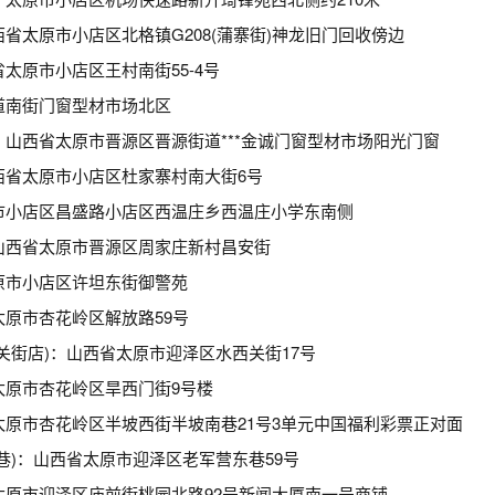
省太原市小店区北格镇G208(蒲寨街)神龙旧门回收傍边
太原市小店区王村南街55-4号
道南街门窗型材市场北区
山西省太原市晋源区晋源街道***金诚门窗型材市场阳光门窗
西省太原市小店区杜家寨村南大街6号
市小店区昌盛路小店区西温庄乡西温庄小学东南侧
山西省太原市晋源区周家庄新村昌安街
原市小店区许坦东街御警苑
原市杏花岭区解放路59号
关街店)：山西省太原市迎泽区水西关街17号
太原市杏花岭区旱西门街9号楼
太原市杏花岭区半坡西街半坡南巷21号3单元中国福利彩票正对面
巷)：山西省太原市迎泽区老军营东巷59号
太原市迎泽区庙前街桃园北路92号新闻大厦南一号商铺