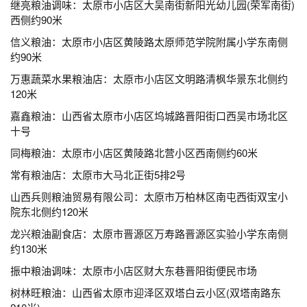
继亮粮油调味：太原市小店区大吴南街新阳光幼儿园(荣军南街)
西侧约90米
信义粮油：太原市小店区黄陵路太原师范学院附属小学东南侧
约90米
万惠蔬菜水果粮油店：太原市小店区文明路清枫华景东北侧约
120米
嘉鑫粮油：山西省太原市小店区坞城路晋阳街口西吴市场北区
十号
同梅粮油：太原市小店区黄陵路北营小区西南侧约60米
常有粮油店：太原市大马北正街5排2号
山西兵则粮油贸易有限公司：太原市万柏林区南屯西街双宝小
院东北侧约120米
龙兴粮油副食店：太原市晋源区万寿路晋源区实验小学东南侧
约130米
振中粮油调味：太原市小店区财大东巷晋阳街便民市场
树林旺粮油：山西省太原市迎泽区双塔白云小区(双塔南路东