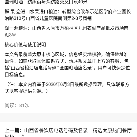
国瑞粮油：纺织街与众纺路交叉口东40米
鲜·果·恋进口水果进口粮油：转型综合改革示范区学府产业园长
治路310号山西省儿童医院南侧第2-3号商铺
润一源粮油：山西省太原市万柏林区九州农副产品批发市场南
派3号
核心价值与使用说明
本文名录覆盖太原市核心区域，信息经实地核验，确保地址准
确性。如需获取具体联系方式，请联系文章正上方的客服，包
括“山西省粮油店电话号码”“全国粮油店名录”，用户可快速定位
目标信息。
（注：本文内容基于2026年6月3日最新数据整理，具体联系方
式以客服提供为准。）
阅读：81次
上一篇：
山西省餐饮店电话号码及名录：精选太原热门餐厅
地址一览