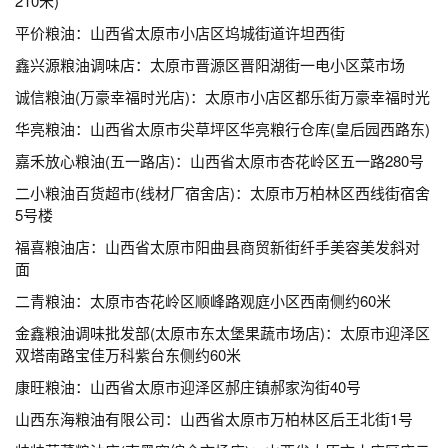
210米)
平价粮油：山西省太原市小店区坞城街道许坦西街
鑫兴源粮油调味店：太原市晋源区晋阳湖街一电小区菜市场
诚信粮油(万豪幸福时光店)：太原市小店区都乐街万豪幸福时光
华亮粮油：山西省太原市尖草坪区华亮粮行仓库(皇后园西路东)
嘉禾放心粮油(五一路店)：山西省太原市杏花岭区五一路280号
二小粮油百货超市(线材厂宿舍店)：太原市万柏林区西线街宿舍
5号楼
福喜粮油店：山西省太原市阳曲县商贸新街纤手美容美发斜对
面
二青粮油：太原市杏花岭区顺峰路观庭小区西南侧约60米
金鑫粮油调味批发部(太原市东太堡果蔬市场店)：太原市迎泽区
双塔南路宝佳万科紫台东侧约60米
康旺粮油：山西省太原市迎泽区郝庄镇郝家沟街40号
山西东海粮油有限公司：山西省太原市万柏林区后王北街1号