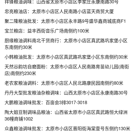
祥锋粮油调味：山西省太原市小店区李家庄永康南路30号
忠亮粮油店：太原市小店区人民南路小店蓝天商贸大厦
聚二隆粮油批发：太原市小店区永丰路9号盛华鑫商城底商F1
宝兰粮店：益丰西街音乐广场南侧约100米
厨缘粮油调料南北干货商行：太原市小店区真武路巩家堡小区
东南侧约30米
小韩粮油批发：太原市小店区真武路巩家堡小区东南侧约30米
天然谷韵坊自磨面粉：太原市小店区人民南路育苗幼儿园(南街
店)南侧约230米
老农家粮油调料：太原市小店区人民北路康民园南侧约80米
丹丹大型批发粮油杂粮调味：山西太原市小店区永康南路30号
大鹏粮油调味批发：百亩会3排3017-3018
陶大姐豆制调味品粮油：山西省太原市小店区真武路恒大绿洲
36幢商铺1002
众鑫粮油调味批发：太原市小店区晋阳街海棠壹号东侧约130米