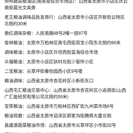
帅帅蔬菜粮油店(南黑窑综合市场店)：山西省太原市小店区庆云
南街晨光文具旁
老王粮油调味品批发商行：山西省太原市小店区开新街云特区
北侧约30米
艳红调味杂粮：人民南路68号2幢一层87号
俊林粮油：太原市万柏林区南屯西街双宝小院东北侧约60米
调味粮油：太原市小店区许坦西街蓝海综合市场
众福粮油：太原市小店区狄村北街少管所小区
二宝粮油：尖草坪街春怡园西小区9号楼
粮油调味：山西省太原市杏花岭区小新街东口
山西屯汇粮油交易中心：山西省太原市杏花岭区小返南街(山西
广汇能经贸有限公司北侧约50米)
宝荣粮油：山西省太原市万柏林区西矿街九州菜市场6号
粮油现磨：山西省太原市迎泽区郝家沟街腾辉大厦北侧
昌盛源蔬菜粮油市场：山西省太原市尖草坪区小市街22号