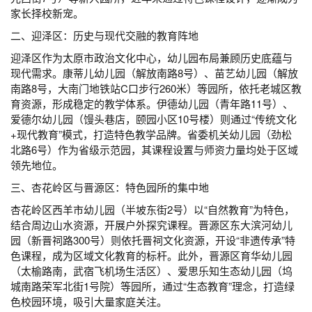
家长择校新宠。
二、迎泽区：历史与现代交融的教育阵地
迎泽区作为太原市政治文化中心，幼儿园布局兼顾历史底蕴与
现代需求。康蒂儿幼儿园（解放南路8号）、苗艺幼儿园（解放
南路8号，大南门地铁站C口步行260米）等园所，依托老城区教
育资源，形成稳定的教学体系。伊德幼儿园（青年路11号）、
爱德尔幼儿园（馒头巷店，颐园小区10号楼）则通过“传统文化
+现代教育”模式，打造特色教学品牌。省委机关幼儿园（劲松
北路6号）作为省级示范园，其课程设置与师资力量均处于区域
领先地位。
三、杏花岭区与晋源区：特色园所的集中地
杏花岭区西羊市幼儿园（半坡东街2号）以“自然教育”为特色，
结合周边山水资源，开展户外探究课程。晋源区东大滨河幼儿
园（新晋祠路300号）则依托晋祠文化资源，开设“非遗传承”特
色课程，成为区域文化教育的标杆。此外，晋源区育华幼儿园
（太榆路南，武宿飞机场生活区）、爱思乐知生态幼儿园（坞
城南路荣军北街1号院）等园所，通过“生态教育”理念，打造绿
色校园环境，吸引大量家庭关注。