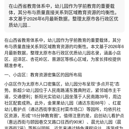
在山西省教育体系中，幼儿园作为学前教育的重要载
体，其分布与质量直接关系到区域教育资源的均衡性。
本文基于2026年6月最新数据，整理太原市各行政区优
质幼儿园...
在山西省教育体系中，幼儿园作为学前教育的重要载体，其分
布与质量直接关系到区域教育资源的均衡性。本文基于2026年6
月最新数据，整理太原市各行政区优质幼儿园名录，涵盖小店
区、迎泽区、杏花岭区、晋源区等核心区域，为家长择校提供
精准参考。
一、小店区：教育资源密集区的园所布局
小店区作为太原市人口密集区，幼儿园分布呈现“多点开花”态
势。新超少幼儿园位于人民南路浦东雅典附近，紧邻城市主干
道，交通便利；新阳光实验幼儿园坐落于人民南路39号，周边
社区配套成熟。此外，金果果幼儿园（通达东街88号）、红星
幼儿看护点（通达西街李家庄村菜市场口）等园所，均依托社
区资源，形成“15分钟教育圈”。值得注意的是，启创幼儿看护点
（惠远西街与颐园巷交叉路口往西约90米）、晨光幼儿园（晨
光西街7号）等新兴园所，近年来通过特色课程设计，逐渐成为