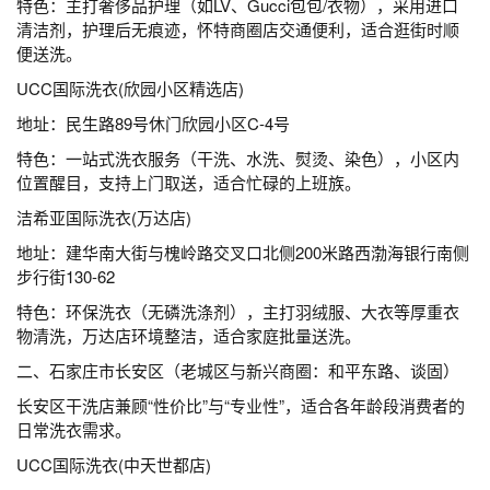
特色：主打奢侈品护理（如LV、Gucci包包/衣物），采用进口
清洁剂，护理后无痕迹，怀特商圈店交通便利，适合逛街时顺
便送洗。
UCC国际洗衣(欣园小区精选店)
地址：民生路89号休门欣园小区C-4号
特色：一站式洗衣服务（干洗、水洗、熨烫、染色），小区内
位置醒目，支持上门取送，适合忙碌的上班族。
洁希亚国际洗衣(万达店)
地址：建华南大街与槐岭路交叉口北侧200米路西渤海银行南侧
步行街130-62
特色：环保洗衣（无磷洗涤剂），主打羽绒服、大衣等厚重衣
物清洗，万达店环境整洁，适合家庭批量送洗。
二、石家庄市长安区（老城区与新兴商圈：和平东路、谈固）
长安区干洗店兼顾“性价比”与“专业性”，适合各年龄段消费者的
日常洗衣需求。
UCC国际洗衣(中天世都店)