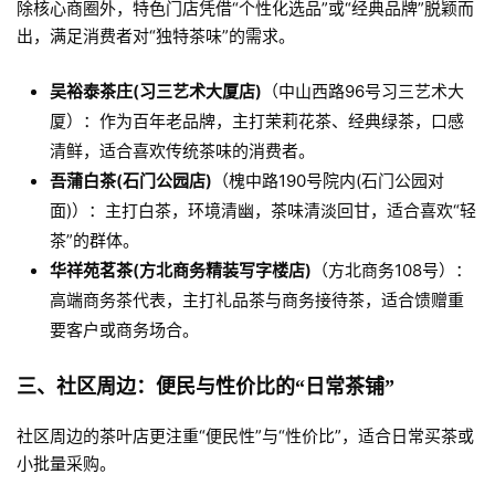
除核心商圈外，特色门店凭借“个性化选品”或“经典品牌”脱颖而
出，满足消费者对“独特茶味”的需求。
吴裕泰茶庄(习三艺术大厦店)
（中山西路96号习三艺术大
厦）：作为百年老品牌，主打茉莉花茶、经典绿茶，口感
清鲜，适合喜欢传统茶味的消费者。
吾蒲白茶(石门公园店)
（槐中路190号院内(石门公园对
面)）：主打白茶，环境清幽，茶味清淡回甘，适合喜欢“轻
茶”的群体。
华祥苑茗茶(方北商务精装写字楼店)
（方北商务108号）：
高端商务茶代表，主打礼品茶与商务接待茶，适合馈赠重
要客户或商务场合。
三、社区周边：便民与性价比的“日常茶铺”
社区周边的茶叶店更注重“便民性”与“性价比”，适合日常买茶或
小批量采购。