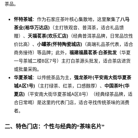
茶品。
怀特茶城
：作为石家庄茶叶核心集散地，这里聚集了
八马
茶业(裕华万达店)
（主打铁观音、普洱茶，适合礼品馈
赠）、
天福茗茶(欢乐汇店)
（经典普洱茶品牌，日常品饮性
价比高）、
小罐茶(怀特陶瓷城店)
（高端礼品茶代表，适合
商务接待）等品牌；此外，
福建福晨茗茶·白茶批发
（华夏
一号茶城二楼B区7号）主打白茶源头批发，适合茶店进货
或批量采购。
华夏茶城
：以传统茶品为主，
强龙茶叶(平安南大街华夏茶
城A区1号)
（主打绿茶、红茶，口感醇厚）、
中国茶叶(华
夏店)
（平安南大街华夏茶城A区8号）（经典绿茶品牌，适
合日常喝）是这里的代表门店，适合寻找传统茶味的消费
者。
二、特色门店：个性与经典的“茶味名片”