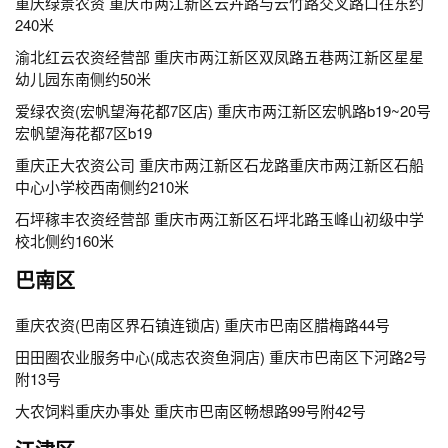
重庆绿景农资 重庆市两江新区云卉路与云竹路交叉路口往东约
240米
渝北红云农资经营部 重庆市两江新区双凤路五巷两江新区星星
幼儿园东南侧约50米
爱绿农资(宏帆望海花都7区店) 重庆市两江新区宏帆路b19~20号
宏帆望海花都7区b19
重庆正大农资公司 重庆市两江新区石龙路重庆市两江新区石船
中心小学校西南侧约210米
石坪稼丰农资经营部 重庆市两江新区石坪北路玉峰山初级中学
校北侧约160米
巴南区
重庆农资(巴南区界石镇连锁店) 重庆市巴南区腊梅路44号
田田圈农业服务中心(成志农资鱼洞店) 重庆市巴南区下河路2号
附13号
大农饲料重庆办事处 重庆市巴南区畅想路99号附42号