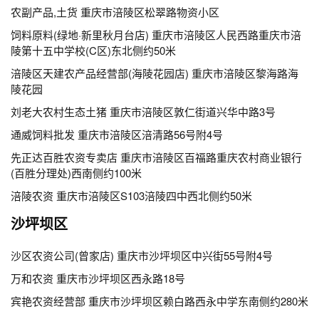
农副产品,土货 重庆市涪陵区松翠路物资小区
饲料原料(绿地·新里秋月台店) 重庆市涪陵区人民西路重庆市涪
陵第十五中学校(C区)东北侧约50米
涪陵区天建农产品经营部(海陵花园店) 重庆市涪陵区黎海路海
陵花园
刘老大农村生态土猪 重庆市涪陵区敦仁街道兴华中路3号
通威饲料批发 重庆市涪陵区涪清路56号附4号
先正达百胜农资专卖店 重庆市涪陵区百福路重庆农村商业银行
(百胜分理处)西南侧约100米
涪陵农资 重庆市涪陵区S103涪陵四中西北侧约50米
沙坪坝区
沙区农资公司(曾家店) 重庆市沙坪坝区中兴街55号附4号
万和农资 重庆市沙坪坝区西永路18号
宾艳农资经营部 重庆市沙坪坝区赖白路西永中学东南侧约280米