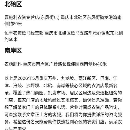
北碚区
嘉施利农资专营店(东风街店) 重庆市北碚区东风街骑龙港湾南
侧约80米
恒丰农资歇马经营部 重庆市北碚区歇马支路鼎雅心语琚东北侧
约50米
南岸区
农药肥料 重庆市南岸区广黔路长橡佳园西南侧约40米
以上是2026年5月重庆万州、九龙坡、两江新区、巴南、江
津、涪陵、沙坪坝、北碚、南岸等核心区域的农资店最新名
录，覆盖了热门商圈、批发市场、居民区周边及交通枢纽旁的
门店，每家门店的地址均经过实地核实，确保信息准确。若你
想了解某家门店的具体联系电话、营业时间或农资产品咨询，
可直接联系文章正上方的客服，我们将为你提供详细的咨询服
务。希望这份名录能帮助你快速找到心仪的农资门店，满足农
业生产需求。