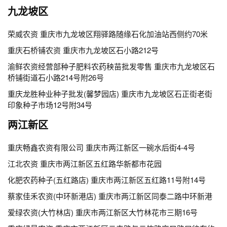
九龙坡区
荣威农资 重庆市九龙坡区翔驿路随缘石化加油站西侧约70米
重庆石桥铺农资 重庆市九龙坡区石小路212号
渝鲜农资经营部种子肥料农药秧苗批发零售 重庆市九龙坡区石
桥铺街道石小路214号附26号
重庆龙胜种业种子批发(馨梦园店) 重庆市九龙坡区石正街老街
印象种子市场12号附34号
两江新区
重庆畅鑫农资有限公司 重庆市两江新区一碗水后街4-4号
江北农资 重庆市两江新区五红路华新都市花园
化肥农药种子(五红路店) 重庆市两江新区五红路11号附14号
蔡家佳禾农资(中环新港店) 重庆市两江新区同泰二路中环新港
爱绿农资(大竹林店) 重庆市两江新区大竹林花市三期16号