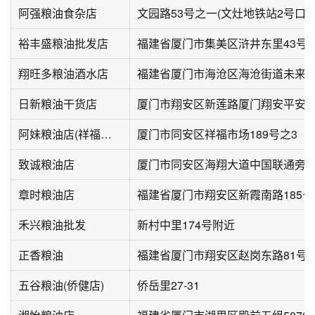
阿强粮油食杂店
裕丰盛粮油批发店
福建省厦门市集美区浒井东里43号
翔旺多粮油酒水店
福建省厦门市海沧区海沧街道未来
日新粮油干货店
阿妹粮油店(祥福花园店)
厦门市同安区祥福市场189号之3
致诚粮油店
厦门市同安区海翔大道中国联通旁
章时粮油店
福建省厦门市翔安区新霞南路185号
禾兴粮油批发
新村中里174号附近
正香粮油
福建省厦门市翔安区赵岗东路81号
五谷粮油(侨健店)
侨岳里27-31