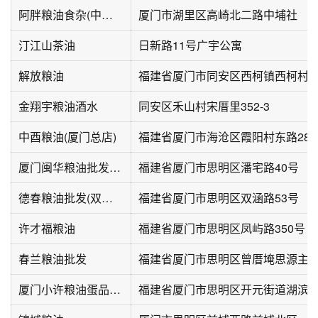
阿胖粮油食杂(中埔社店)
厦门市湖里区高崎北二路中埔社
汀江山茶油
日新路11号广宇公寓
解放粮油
金翔宇粮油酒水
同安区禾山村宋厝里352-3
中酉粮油(厦门总店)
福建省厦门市海沧区霞阳村东路284
厦门闽华粮油批发(新潘宅小区店)
福建省厦门市思明区潘宅路40号
德春粮油批发(双涵店)
福建省厦门市思明区双涵路53号
许才福粮油
福建省厦门市思明区凤屿路350号
春兰粮油批发
厦门小许粮油蛋品批发店
福建省厦门市思明区开元街道湖滨南