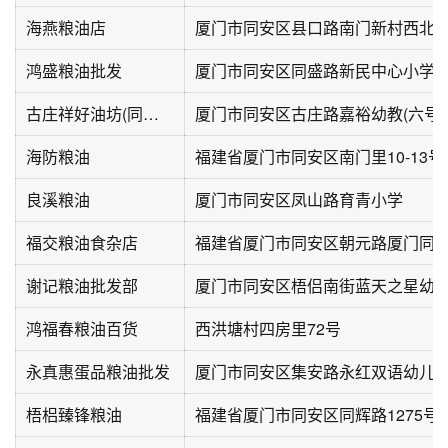
海燕粮油店
厦门市同安区县口路南门新村西北
鸿盛粮油批发
古庄祥好油坊(同安店)
海防粮油
良溪粮油
厦门市同安区凤山路育青小学
福交粮油食杂店
谢记粮油批发部
鸿福春粮油百货
西洪塘村四房里72号
永真惠蛋品粮油批发
梧梠臻锋粮油
福建省厦门市同安区同辉路1275号