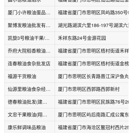
厦门小许粮油蛋品批发店(凤屿路店)
福建省厦门市思明区凤屿路350号98
聚博发粮油批发有限公司
湖光路湖滨六里186-197号湖滨六里
凯旋3号粮油干果/海鲜干货店
禾祥东路24号金源花园
乔府大院稻香粮油批发
连春粮油食杂批发店
福建省厦门市思明区梧村街道金榜路5
福源干货粮油
仙源里粮油食杂经营部
厦门市思明区西郭路西郭新村
德春粮油批发(建发花园东区3期店)
福建省厦门市思明区民族路76号20
文忠干果粮油(翔辉大厦店)
厦门市思明区屿后南路汇成公寓东
康乐鲜调味品粮油
福建省厦门市海沧区鳌冠村西片251