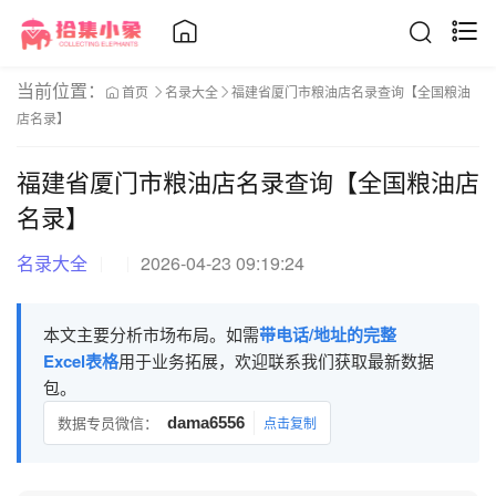
当前位置：
首页
名录大全
福建省厦门市粮油店名录查询【全国粮油
店名录】
福建省厦门市粮油店名录查询【全国粮油店
名录】
名录大全
2026-04-23 09:19:24
本文主要分析市场布局。如需
带电话/地址的完整
Excel表格
用于业务拓展，欢迎联系我们获取最新数据
包。
数据专员微信：
dama6556
点击复制