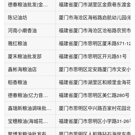
德春粮油批发(金鼎路店)
福建省厦门市湖里区金鼎巷东渡金鼎
陈记油坊
河南小磨香油
福建省厦门市海沧区沧裕路农贸市场
雅红粮油
福建省厦门市思明区厦禾路571-12
厦禾粮油批发部
福建省厦门市思明区开元路51号
鑫彬海粮油店
稻香粮油
福建省厦门市湖里区和顺里金海花园
德春粮油(亿力音乐花园瑟园店)
福建省厦门市思明区美仁路280号
鑫瑞新粮油调味批发店
厦门市思明区中兴路百家村花园北侧
宝穗粮油(海城花园店)
福建省厦门市思明区小学路31-26号
聚博发粮油批发有限公司
厦门市思明区人和路钻石海岸东南侧