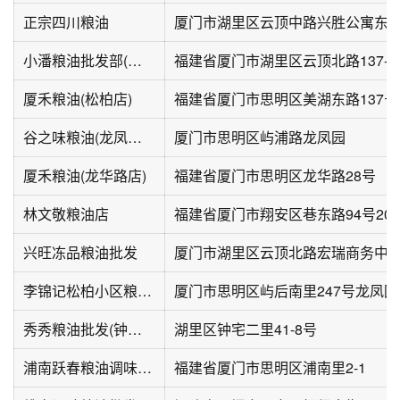
正宗四川粮油
厦门市湖里区云顶中路兴胜公寓东侧
小潘粮油批发部(县后店)
福建省厦门市湖里区云顶北路137-1
厦禾粮油(松柏店)
福建省厦门市思明区美湖东路137号3
谷之味粮油(龙凤园店)
厦门市思明区屿浦路龙凤园
厦禾粮油(龙华路店)
福建省厦门市思明区龙华路28号
林文敬粮油店
福建省厦门市翔安区巷东路94号20
兴旺冻品粮油批发
李锦记松柏小区粮油(龙凤园店)
秀秀粮油批发(钟宅新家园店)
湖里区钟宅二里41-8号
浦南跃春粮油调味品批发店
福建省厦门市思明区浦南里2-1