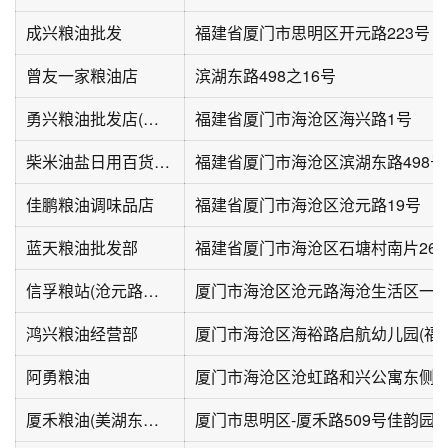
成兴粮油批发
福建省厦门市思明区开元路223号
曾友一家粮油店
滨湖东路498之16号
勇兴粮油批发店(海兴路店)
福建省厦门市海沧区海兴路1号
柴米油盐日用百货(滨湖东路店)
福建省厦门市海沧区滨湖东路498号
佳鹏粮油调味品店
福建省厦门市海沧区沧元路19号
蓝天粮油批发部
福建省厦门市海沧区石塘村南片260-
信孚粮站(沧元路分店)
厦门市海沧区沧元路海沧生活区一
鸿兴粮油经营部
阿勇粮油
厦门市海沧区沧虹路和兴公寓东侧约
厦禾粮油(美湖东路店)