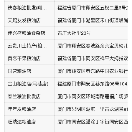
德春粮油批发(翔安分店)
福建省厦门市翔安区五权二里6号之12
天赐友发粮油店
佳兴盛粮油食杂店
古庄大社里23号
云贵川土特产(粮油店)
黄恋干果粮油店
国营粮油店
金山粮油店(马巷店)
福建厦门市翔安区巷东路96号104室
春兰粮油批发店
厦门市同安区环城南路莲福广场(凤山
年年发粮油店
厦门市思明区湖滨一里古龙湖景a10
旺瑞达粮油店