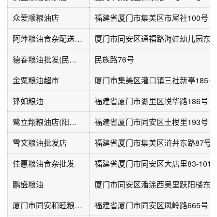
众爱顺粮油店
福建省厦门市集美区市尾社100号
阿萍粮油食杂配送中心
德春粮油批发(民族路店)
民族路76号
金粟粮油超市
厦门市集美区灌口镇三社新亭185
锋如粮油
福建省厦门市湖里区悦华路186号
鹭立翔粮油店(阳翟店)
福建省厦门市同安区土楼里193号
雪文粮油批发店
福建省厦门市集美区浒井东路87号
佳惠粮油食杂批发
福建省厦门市同安区大店里83-101
鹏盛粮油
厦门市同安和睦粮油工业有限公司
福建省厦门市同安区凤岭路665号