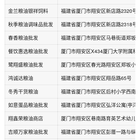
金兰粮油银祥饲料
福建省厦门市翔安区新店路2320号
秋季粮油调味品批发
福建省厦门市翔安区新店路2318号
春香粮油批发
餐饮惠选粮油批发
鹭翔盛粮油批发
鸿诚达粮油
福建省厦门市翔安区翔岳路65号
冬秀干货粮油
福建省厦门市翔安区后村小学西南侧
如意蛋品粮油批发
福建省厦门市翔安区弘洋公寓(亭洋路
翔鑫荣粮油商店
吉顺万家粮油批发