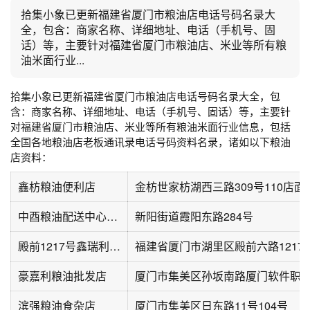
拾集小象已更新福建省厦门市粮油店电话号码名录大
全，包含：商家名称、详细地址、电话（手机号、固
话）等，主要针对福建省厦门市粮油店、米业等所有粮
油米面行业...
拾集小象已更新福建省厦门市粮油店电话号码名录大全，包
含：商家名称、详细地址、电话（手机号、固话）等，主要针
对福建省厦门市粮油店、米业等所有粮油米面行业信息，包括
全国各地粮油店老板通讯录电话号码资料名录，诸如以下粮油
店资料：
鑫枋粮油便利店
金枋世家枋湖西三路309号110店面
中酉粮油配送中心(霞阳东路店)
新阳街道霞阳东路284号
殿前1217号鑫瑞利粮油店
福建省厦门市湖里区殿前六路1217
豪嘉利粮油批发店
滨强粮油食杂店
厦门市集美区日东路11号104号