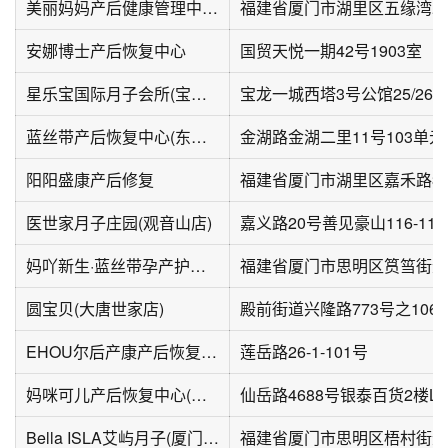
美丽妈妈产后健康管理中心(五缘湾店)
安娜博士产后恢复中心
国贸天悦一期42号1903室
星乐宝国际月子会所(宝龙一城店)
蓝丝带产后恢复中心(东晖广场店)
金湖路金湖二里11号103单元
阳阳盛康产后修复
医世家月子庄园(观音山店)
妈吖新生·蓝丝带孕产护理中心(思明旗舰店)
福建省厦门市思明区筼筜街道凤
圆宝贝(大唐世家店)
殿前街道兴隆路773号之106
EHOU尔后产康产后恢复中心(磐基店)
莲岳路26-1-101号
妈咪可儿产后恢复中心(湖里银泰店)
仙岳路4688号银泰百货2楼L2
Bella ISLA艾屿月子(厦门安达仕店)