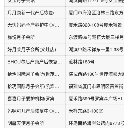
安宝月子会馆
湖滨南路117-119号安宝医院
月月康新一代产后恢复(海沧行政中心店)
厦门市海沧区沧林三路东方名
无忧妈妈孕产养护中心(思明店)
厦禾路823-108号厦禾裕景
弥悦月子会所
东渡路69号鹭槟大厦三楼月
好月莱月子会所(文灶店)
湖滨中路禾祥东一里1-38号
EHOU尔后产康产后恢复中心(海沧店)
沧林路183号
拾玥国际月子会所(世茂双子塔店)
演武西路180号世茂海峡大厦
拾玥国际月子会所(凯宾斯基店)
福建省厦门市思明区筼筜街道
喜喜月子爱护机构(罗宾森广场店)
厦禾路899号罗宾森广场F1（
妈咪可儿产后恢复中心(文灶宝龙店)
禾祥东路3-103室
明馨天使月子会所