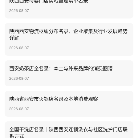
陕西西安母婴门店实地整理清单名录
2026-08-07
陕西西安物流枢纽分布名录、企业聚集及行业发展趋势
详解
2026-08-07
‌西安奶茶店全名录：本土与外来品牌的消费图谱
2026-08-07
陕西省西安市火锅店名录及本地消费观察
2026-08-07
全国干洗店名录｜陕西西安连锁洗衣与社区洗护门店联
系方式