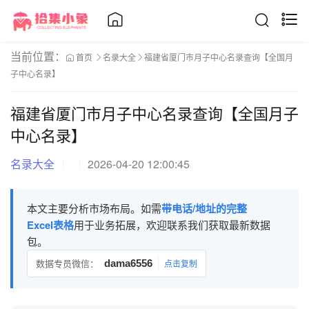
当前位置：
首页
名录大全
福建省厦门市月子中心名录查询【全国月
子中心名录】
福建省厦门市月子中心名录查询【全国月子
中心名录】
名录大全
2026-04-20 12:00:45
本文主要分析市场布局。如需
带电话/地址的完整
Excel表格
用于业务拓展，欢迎联系我们获取最新数据
包。
数据专员微信：
dama6556
点击复制