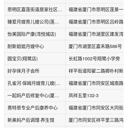
思明区嘉莲街道居家社区养老服务照料中心
福建省厦门市思明区莲景一里2
臻爱月嫂育儿嫂公司(莲花广场公寓店)
怡美国际产康(湾悦城店)
耐斯姐姐月嫂中心
厦门市湖里区嘉禾路586号
圆宝贝(翔鹭店)
长虹路1002号翔鹭小学旁
好孕徕月子会所
孔雀河·保姆月嫂育儿嫂(同安分公司)
福建省厦门市同安区城南路7
一起妈产后修复中心(厦航高郡店)
凤祥五里132-3
熹特恩专业产后康养中心
福建省厦门市同安区大同街道
新美妈产后调理·养生馆
厦门市同安区祥平里三路鸿福