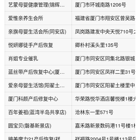
艺蒙母婴健康管理(锦辉国际店)
厦门市环城南路1206号
爱惟亲养生会所
福建省厦门市翔安区曾吴路46
亲旗母婴生活会所(同安店)
凤岗路建发中央天悦710号之1
悦妍娜徒手产后恢复
卿朴村溪头里135号
肖姐专业催乳
厦门市同安区同集北路银城明
蓝丝带产后恢复中心(厦门同安店)
厦门市同安区凤祥二里31号1
爱亲母婴生活馆(阳翟土楼路店)
厦门科颜产后修复中心
华荣路悦华酒店馨悦楼1楼大
百年姜祖(蓝湾半岛共享店)
沧林东一里571号
圆宝贝(磐基新景店)
嘉禾路新景数码港11号楼1楼1
婷美摩力21产后恢复(祥福路店)
祥福路2004号1号楼113号店