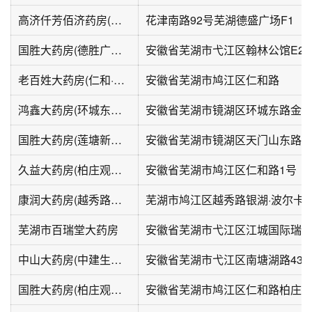
高济仟芳佰济药房(德盛广场店)
花津南路92号芜湖德盛广场F1
国胜大药房(德胜广场店)
安徽省芜湖市弋江区翰林公馆E2商
老百姓大药房(仁和·新街店)
安徽省芜湖市鸠江区仁和路
鸿鑫大药房(环城东路店)
国胜大药房(莲塘新村店)
安徽省芜湖市镜湖区天门山东路4-
久益大药房(柏庄观邸店)
安徽省芜湖市鸠江区仁和路1号
康润大药房(越秀路分公司店)
芜湖市鸠江区越秀路银湖·波尔卡
芜湖市百瑞堂大药房
安徽省芜湖市弋江区江城国际瑞景
中山大药房(中建生活广场店)
安徽省芜湖市弋江区南塘湖路43
国胜大药房(柏庄观邸店)