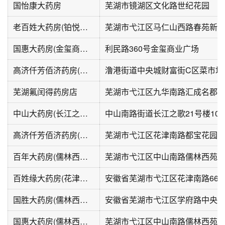
国怡康大药房
芜湖市镜湖区文化路世纪花园
老百姓大药房(铂悦滨江二期店)
国惠大药房(金玺商业广场店)
利民路360号金玺商业广场
高济仟芳佰济药房(萃文路店)
澛港街道中央城财富街C区菜市场
芜湖氟闰得药房店
芜湖市弋江区九华南路汇成名郡
中山大药房(长江之歌店)
高济仟芳佰济药房(花津南路店)
芜湖市弋江区花津南路都宝花园
百年大药房(儒林西苑店)
芜湖市弋江区中山南路儒林西苑
百姓缘大药房(花津大润发店)
安徽省芜湖市弋江区花津南路66号
国胜大药房(儒林西苑店)
安徽省芜湖市弋江区学府路中央城2
国惠大药房(儒林西苑店)
芜湖市弋江区中山南路儒林西苑