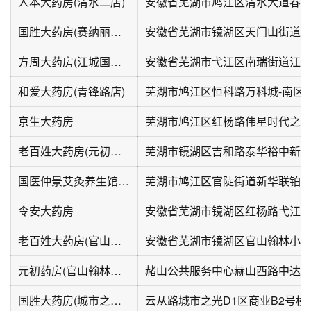
人本大药房(清水二店)
安徽省芜湖市鸠江区清水大道春江
国胜大药房(赛纳丽城店)
方周大药房(江城国际瑞华苑店)
和爱大药房(青锋路店)
芜湖市鸠江区恒科路万科城-南区西
京生大药房
芜湖市鸠江区红杨路伟星时代之
老百姓大药房(元初狮子山路分店)
芜湖市镜湖区吉和路泰华裕中新
国医仲景艾灸养生馆(新华联铂悦府店)
令安大药房
安徽省芜湖市镜湖区红杨路弋江
老百姓大药房(官山翰林分店)
元初药房(官山翰林分店)
国胜大药房(城市之光店)
云从路城市之光D1区商业B2号楼03