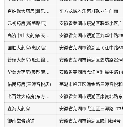
百姓缘大药房(雅乐苑南区店)
东方龙城雅乐苑7幢6-7号门面
元初药房(新芜路店)
高济中山大药房(天和苑店)
安徽省芜湖市镜湖区九华中路269-
国胜大药房(惠民店)
安徽省芜湖市镜湖区弋江中路69-
普瑞大药房(融汇锦江店)
华蕴大药房(奥韵康城东北)
佑民药房(三潭音悦店)
芜湖市鸠江区涌金路三潭音悦和
老百姓大药房(东方龙城二店)
安徽省芜湖市镜湖区康复北路东方
森海大药房
安徽省芜湖市弋江区三潭路173号
御南堂膏药铺
安徽省芜湖市镜湖区陡门巷4号