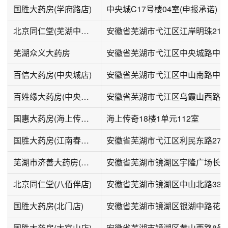
国胜大药房(学府路店)
中央城C17号楼04室(申报承诺)
北京同仁堂(芜湖中山南路店)
安徽省芜湖市弋江区江岸明珠21楼
芜湖众义大药房
百信大药房(中央城店)
百姓缘大药房(中央城店)
安徽省芜湖市弋江区乌霞山西路中
国惠大药房(海上传奇店)
海上传奇18楼1单元112室
国胜大药房(江南春城店)
安徽省芜湖市弋江区利民东路277
芜湖市济善大药房(陡门巷店)
安徽省芜湖市镜湖区宇隆广场长街
北京同仁堂(八佰伴店)
国胜大药房(北门店)
安徽省芜湖市镜湖区银湖中路花园
国胜大药房(大官山店)