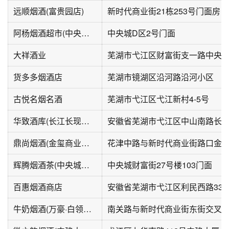
远顺烟酒(富贵园店)
新时代商业街21栋253号门面房
阿杨烟酒超市(中央城店)
中央城D区2号门面
大祥酒业
芜湖市弋江区财富街支一路中央
货多多烟酒店
芜湖市镜湖区沿河路沿河小区
古悦名烟名酒
芜湖市弋江区弋江新村4-5号
华致酒库(长江长现代城店)
鼎尚烟酒(金玺商业广场店)
花津中路与新时代商业街路口金玺
辉腾烟酒茶(中央城财富街店)
中央城财富街27号楼103门面
百惠烟酒商店
牛奶烟酒(万豪·白领广场店)
南关路与新时代商业街东街交叉口