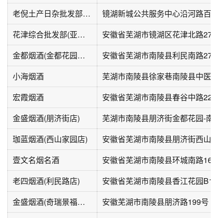
老倪土产日杂批发部(沿河路店)
镜湖新城公共服务中心沿河路百龙
花津综合批发部(亚联商城店)
安徽省芜湖市镜湖区花津北路27-
金都烟酒(金都花园南区店)
安徽省芜湖市南陵县利民南路273
小海烟酒
宏霞烟酒
安徽省芜湖市南陵县春谷中路226
金盛烟酒(朋济街店)
芜湖市南陵县朋济街金都花园-南
珈蓝烟酒(西山家园店)
安徽省芜湖市南陵县朋济街西山家园
壹文名烟名酒
安徽省芜湖市南陵县环城南路160
老四烟酒(利民路店)
安徽省芜湖市南陵县香江花园B12-1
金盛烟酒(奇瑞景福家园店)
安徽芜湖市南陵县朋济路199号