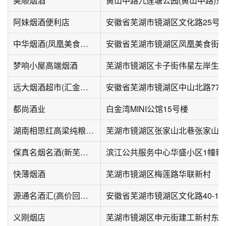
昊顺烟酒
阿妹烟酒便利店
安徽省芜湖市镜湖区文化路25号2
中华烟酒(凤凰美食街店)
安徽省芜湖市镜湖区凤凰美食街东
梦响小屋高端烟酒
芜湖市镜湖区卡子街伟星左岸生活
远大烟酒超市(汇金广场店)
都尚酒业
白金湾MINI公馆15号楼
湖南相思红高梁纯粮散酒
芜湖市镜湖区张家山北巷张家山花
保真名烟名酒(新芜路店)
滨江公共服务中心华盛小区1幢新
快薄烟酒
芜湖市镜湖区梅莲路华联新村
源通名酒汇(高价回收烟酒)
安徽省芜湖市镜湖区文化路40-1
义刚烟店
芜湖市镜湖区申元街建工新村东南