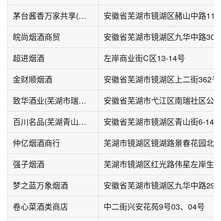
茅台酱香万家共享(赭麓公馆店)
安徽省芜湖市镜湖区赭山中路11
皖尚烟酒商贸
安徽省芜湖市镜湖区九华中路305
超进烟酒
左岸商业街C区13-14号
金财顺烟酒
安徽省芜湖市镜湖区上二街362号
致华酒业(芜湖市瑞丰商博城店)
百川名品(芜湖青山街店)
安徽省芜湖市镜湖区青山街6-14
仲亿烟酒商行
芜湖市镜湖区镜湖路景春花园北
强子烟酒
芜湖市镜湖区红光路伟星左岸生活
梦之蓝万象烟酒
安徽省芜湖市镜湖区九华中路294-
卷心菜酒类商店
中二街兴安花苑9号03、04号