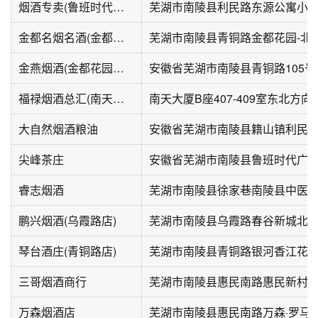
烟酒专卖(鲁班时代广场店)
芜湖市南陵县利民路东源公寓小区
金都名烟名酒(金都花园北区店)
芜湖市南陵县青铜路金都花园-北
金燕烟酒(金都花园北区店)
安徽省芜湖市南陵县青铜路105号
福禄烟酒总汇(南天大厦店)
南天大厦B座407-409室东北方向
大自然烟酒粮油
尖峰茶庄
安徽省芜湖市南陵县鲁班时代广场
睿志烟酒
芜湖市南陵县徐家巷南陵县中医医
鹏兴烟酒(乌霞路店)
芜湖市南陵县乌霞路春谷新城北侧
琴台酒庄(青铜路店)
芜湖市南陵县青铜路银河香江花园
三哥烟酒商行
芜湖市南陵县惠民南路惠民新村
万森烟酒店
芜湖市南陵县惠民南路万森·罗马