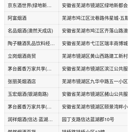
京东酒世界(绿地新都会斜杠广场店)
阿富烟酒
芜湖市鸠江区沈巷路伟星城-五期东
名品烟酒(澳然天成店)
安徽省芜湖市鸠江区齐落山路澳然天
陶子糖酒乳品饮料经营部
安徽省芜湖市弋江区瑞丰商博城b
立岗烟酒商贸
芜湖市镜湖区黄山西路建工新村5
茅台酱香万家共享(新安花园店)
张丽英烟酒店
芜湖市镜湖区九华中路五一小区
玉宏烟酒(银湖南路)
茅台酱香万家共享(颐景湾畔店)
安徽省芜湖市镜湖区颐景湾畔小区
润祥烟酒(信达·蓝湖郡店)
园丁支路信达蓝湖郡10号
然然烟酒百货
钱桥路钱桥小区13幢