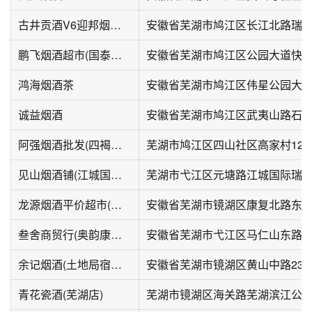
古井贡酒V6迎邦烟酒粮油超市
鹏飞烟酒超市(国泰路店)
安徽省芜湖市鸠江区公园大道快慢里
鸿海烟酒茶
安徽省芜湖市鸠江区伟星公园大道s6
诚益烟酒
安徽省芜湖市鸠江区武夷山路石城
阿强烟酒批发(四褐山集贸市场店)
芜湖市鸠江区四山社区高家村12
见山烟酒铺(江城国际瑞景苑店)
芜湖市弋江区元塘路江城国际瑞
龙源烟酒平价超市(东方龙城雅乐苑北区店)
叁舍商贸行(奥韵康城店)
安徽省芜湖市弋江区马仁山东路奥
余记烟酒(土地局宿舍店)
安徽省芜湖市镜湖区黄山中路23-
青花瓷酒(芜湖店)
芜湖市镜湖区海关路芜湖滨江公