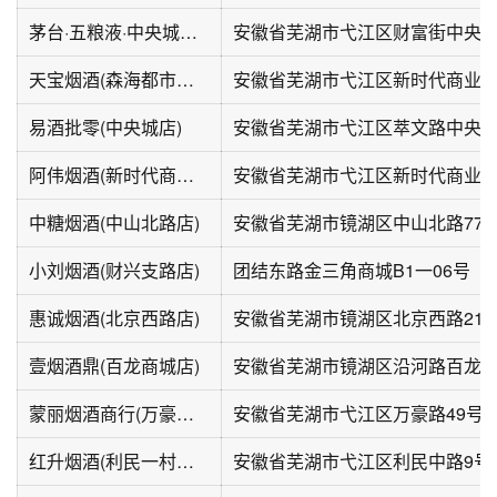
茅台·五粮液·中央城烟酒(烟酒礼品回收)
安徽省芜湖市弋江区财富街中央城2
天宝烟酒(森海都市花园店)
易酒批零(中央城店)
安徽省芜湖市弋江区萃文路中央城
阿伟烟酒(新时代商业街店)
安徽省芜湖市弋江区新时代商业街
中糖烟酒(中山北路店)
小刘烟酒(财兴支路店)
团结东路金三角商城B1一06号
惠诚烟酒(北京西路店)
安徽省芜湖市镜湖区北京西路21-1
壹烟酒鼎(百龙商城店)
安徽省芜湖市镜湖区沿河路百龙商
蒙丽烟酒商行(万豪白领富贵西园店)
安徽省芜湖市弋江区万豪路49号
红升烟酒(利民一村小区店)
安徽省芜湖市弋江区利民中路9号