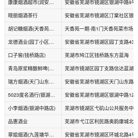
康康烟酒超市(润安花园北区店)
安徽省芜湖市镜湖区银湖中路9号
晓丽烟酒茶行
安徽省芜湖市镜湖区汀棠社区银湖
胡记糖烟酒(天香苑菜市场店)
天香苑一期-南1门天香苑菜市场外
龙德酒业(园丁小区一区店)
安徽省芜湖市镜湖区园丁支路43
口子窖(钱桥路店)
芜湖市鸠江区钱桥路东方蓝海
青岛原浆精酿鲜啤(信达蓝湖郡店)
芜湖市镜湖区园丁支路信达蓝湖
瑞方烟酒(天门山东路店)
安徽省芜湖市镜湖区天门山东路8-
5023度名酒行(银湖中路店)
安徽省芜湖市镜湖区银湖中路12-
小李烟酒(银湖中路店)
芜湖市镜湖区弋矶山公共服务中心
品惠酒业
芜湖市弋江区利民路奥韵康城北门
翠姐烟酒(九莲塘华联商城店)
安徽省芜湖市镜湖区环城北路4号