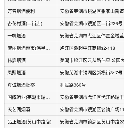
万春烟酒便利
杏花村酒(二街店)
安徽省芜湖市镜湖区二街226号
一帆烟酒
康丽烟酒超市(伟星万科潮起中江店)
鸠江区潮起中江商铺s2-118
伟宸烟酒
芜湖市鸠江区云从路伟星·公园大
凤翔烟酒
安徽芜湖市镜湖区新横街3~7号
真诚烟酒批零
利民路360号
国醇酒业(芜湖市瑞丰商博城店)
天艺阁烟酒
安徽省芜湖市镜湖区名铸广场113
品正烟酒(黄山中路店)
安徽省芜湖市镜湖区黄山中路23