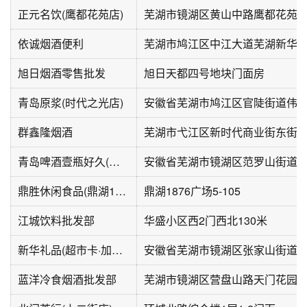
正元名饮(鹰都花苑店)
芜湖市镜湖区黄山中路鹰都花苑4栋0
依诚烟酒便利
芜湖市鸠江区中江大道芜湖新华
旭日烟酒零售批发
旭日天都四号地块门面房
青岛原浆(时代之光店)
安徽省芜湖市鸠江区官陡街道伟
群鑫隆烟酒
芜湖市弋江区新时代商业街东街
青岛啤酒壹瓶好久(北门店)
鼎胜休闲食品(鼎湖1876国际商业广场店)
鼎湖1876广场5-105
江城饮料批发部
华盛小区西2门西北130米
新华礼品(超市卡·加油卡)
蓝洋冷食烟酒批发部
芜湖市镜湖区营盘山路天门花园