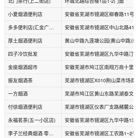
北门茶行(上二街店)
环城北路综合楼1层1-2门面
小夏烟酒便利店
多多便利店(汇金广场店)
安徽省芜湖市镜湖区中山北路41
厚土烟酒便利店
四子冷饮批发
安徽省芜湖市镜湖区九华中路汀苑
金座烟酒超市
安徽芜湖市鸠江区南翔万商十里
振友烟酒茶
芜湖市镜湖区X010荆山菜市场南
一方烟酒
付徐烟酒便利店
芜湖市镜湖区仪表厂支路赭麓公
永福茗茶(五一小区店)
安徽省芜湖市镜湖区九华中路136
李子兰经典烟酒·零食·水果
安徽省芜湖市镜湖区工农路1~2号