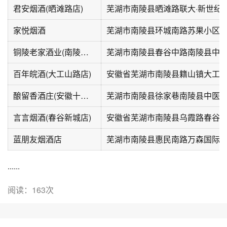
君安烟酒(晒滩路店)
芜湖市南陵县晒滩路联大·新世纪
家悦烟酒
芜湖市南陵县环城南路苏果小区
铜陵老家酒业(南陵专卖店)
百年皖酒(大工山路店)
安徽省芜湖市南陵县籍山镇大工山
酿留香酒庄(安徽十六店)
言言烟酒(春谷新城店)
安徽省芜湖市南陵县乌霞路春谷新
蓝朋友烟酒店
芜湖市南陵县惠民南路万森国际
......
阅读：163次