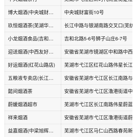
博大烟酒(中央城财富街店)
中央城财富街10号
玖恒烟酒茶(芜湖华强吾悦广场店)
小龙烟酒食品(吉和北路店)
吉和北路5-6号狮子山庄6-7号
迎送烟酒(中西友好花园店)
好运烟酒(红花山路店)
芜湖市弋江区红花山路伟星长江
五粮液专卖店(长江之门店)
懿间烟酒茶
安徽省芜湖市弋江区瀂港街道中
蔚媛烟酒超市
芜湖市弋江区长江南路伟星蔚蓝
祥来烟酒
安徽省芜湖市弋江区澛港街道蔚蓝海
益嘉烟酒(中梁旭辉铂悦·滨江店)
芜湖市弋江区马仁山西路春苑新村