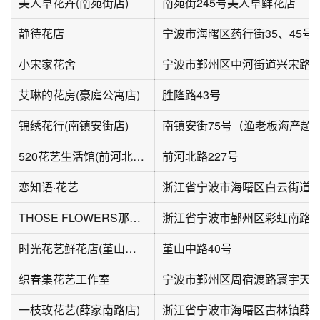
美人草花卉(南苑街店)
南苑街245号美人草鲜花店
静待花店
宁波市海曙区药行街35、45号(3-
小宋家花舍
艾琳的花房(豪庭公寓店)
胜隆路43号
锦绣花行(南镇安街店)
南镇安街75号（渔老板海产超
520花艺生活馆(前河北路店)
前河北路227号
恋知语·花艺
THOSE FLOWERS那些花儿鲜花店
浙江省宁波市鄞州区彩虹南路1
时光花艺鲜花店(堇山中路店)
堇山中路40号
织春集花艺工作室
一枝玫花艺(薛家南路店)