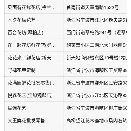
见面有花鲜花店(格兰春天店)
首南街道天童南路1522号
木夕花辰花艺
浙江省宁波市江北区逸夫路51
百合花坊(翠柏店)
西门街道翠柏路241号（近翠柏
在一起花坊鲜花店(罗蒙环球城店)
花花来了鲜花店(新天地店)
新天地商务楼东区10号楼1楼
野肆花束定制
浙江省宁波市海曙区工贸路88-
花满园鲜花批发零售(有才花店民安路店)
浙江省宁波市鄞州区民安路934
悦鑫花艺(宝旭观邸店)
浙江省宁波市江北区天沁路825
民谣花艺
浙江省宁波市海曙区柳庄街68弄
大王鲜花批发零售
高桥望江花木基地市场内右转5