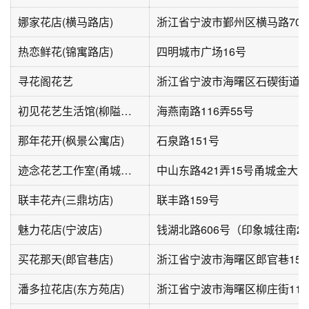
娜家花店(横马路店)
浙江省宁波市鄞州区横马路70-
热恋鲜花(锦寓路店)
四明城市广场16号
寻花阁花艺
初见花艺生活馆(柳隘路店)
海燕南路116弄55号
那年花开(枫景公寓店)
石泉路151号
迹念花艺工作室(甬城金大第店)
联丰花卉(三鼎坊店)
联丰路159号
魅力花店(宁波店)
买花那天(郎官巷店)
浙江省宁波市海曙区郎官巷15
潘多拉花店(东方苑店)
浙江省宁波市海曙区柳庄街113