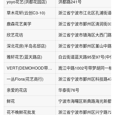
yoyo花艺(洪都花园店)
洪都路241号
草木花轩(云创C3-10)
鹿森花艺美学
浙江省宁波市鄞州区清润街332
欣艺花坊
浙江省宁波市镇海区大西门路4
深北花房(半岛名邸店)
浙江省宁波市鄞州区堇山中路8
雅轩花艺(蓝天路店)
VERT(DEMOHOOD带梦胡同青年创意社区店)
嵩江中路1002号带梦胡同一楼
一丛Flora(花艺商行)
浙江省宁波市鄞州区科技路472
亲爱的花店
华泰街76号
鲜花
宁波市海曙区新典路海光新都
花不晚鲜花批发
浙江省宁波市鄞州区兴宁路72弄