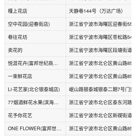
槿上花店
天静巷144号（万达广场）
空中花园(迎春街店)
浙江省宁波市海曙区迎春街55
巷往花坊
卖花的
悦涯花卉(富邦世纪商业广场店)
一束鲜花店
Li·花艺家(北仑银泰城店)
77烟酒鲜花水果(滨海锦苑店)
浙江省宁波市北仑区泰东河路7
花予你花艺
ONE FLOWER(富邦世纪商业广场店)