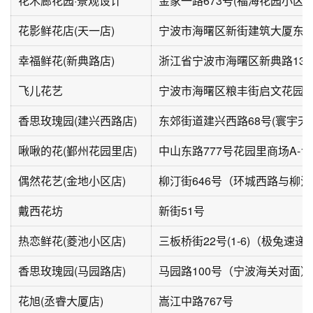
花木廊花园·景观设计
花影鲜花店(天一店)
幸福鲜花(新典路店)
浙江省宁波市海曙区新典路135
飞儿花艺
宁波市海曙区粮丰街启文花园-
香思玫瑰园(建兴西路店)
东郊街道建兴西路68号(寰宇天
啾啾的花(鄞州花园里店)
中山东路777号花园里商场A-1-
偶然花艺(金地小区店)
戴西花坊
新街51号
热恋鲜花(菱池小区店)
三板桥街22号(1-6)（极兔速递
香思玫瑰园(马园路店)
马园路100号（宁波海关对面）
花旭(丞睿大厦店)
嵩江中路767号