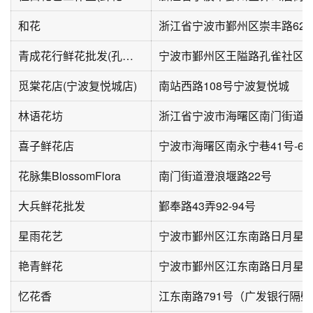
和花
浙江省宁波市鄞州区崇丰路62
青成花行鲜花批发(孔雀小区店)
宁波市鄞州区王隘路孔雀社区
觅棠花店(宁波复悦城店)
南站西路108号宁波复悦城
林语花坊
浙江省宁波市海曙区南门街道
喜子鲜花店
宁波市海曙区南永宁巷41号-6
花脉集BlossomFlora
南门街道澄浪堰路22号
大兵鲜花批发
鄞奉路43弄92-94号
星雨花艺
宁波市鄞州区江东南路日月星
艳青鲜花
宁波市鄞州区江东南路日月星
忆花香
江东南路791号（广发银行隔壁