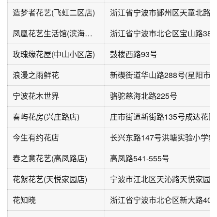
造梦者花艺(飞虹二区店)
浙江省宁波市鄞州区天童北路1
凤凰花艺生活馆(滨海锦苑店)
浙江省宁波市北仑区宝山路38
玫瑰缘花屋(中山小区店)
鼓楼西路93号
浪漫之雨鲜花
新碶街道华山路288号(星阳市场
宁波花木世界
骆驼慈海北路225号
春屿花房(兴庄路店)
今生有约花店
长兴东路147号洪塘实验小学
春之意花艺(高凤路店)
高凤路541-555号
花絮花艺(天悦家园店)
宁波市江北区天沁路天悦家园
花知晓
浙江省宁波市北仑区新大路400