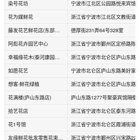
染号花坊
宁波市江北区公园路悦来宾馆(
花为媒鲜花
藤发花艺鲜花店(东部银泰城店)
德厚街231弄64号328室
阿彪花卉园艺中心
幸福缘花木(泰河康园东区店)
浙江省宁波市北仑区庐山东路10
如愿花艺
宁波市北仑区庐山东路美好家
想客·鲜花绿植
浙江省宁波市北仑区庐山东路12
花满楼(庐山东路店)
庐山东路1277号聚豪宾馆隔壁
拾艺花店
浙江省宁波市北仑区泰东河路2
花1号馆
友缘鲜花批发零售花束花篮(桑园新村北区店)
浙江省宁波市鄞州区兴宋路22