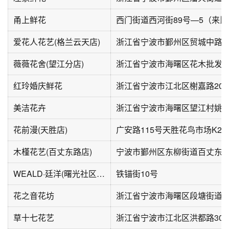
甬上鲜花
爱花人花艺(格兰云天店)
薇薇花舍(望江分店)
红玲婚庆鲜花
浙江省宁波市江北区榭嘉路208
美洁花卉
花前漫(天胜店)
广安路115号天胜花鸟市场K21
木槿花艺(百丈东路店)
WEALD·廷洋(曙光社区西区店)
铁锚街10号
花之音花坊
草十七花艺
浙江省宁波市江北区洪都路301