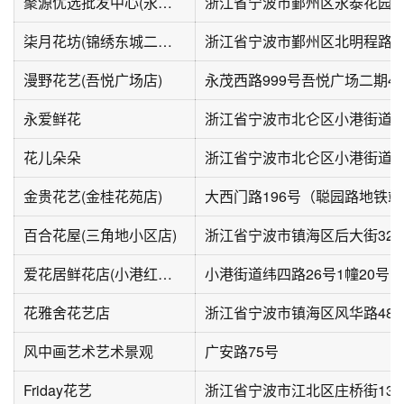
聚源优选批发中心(永泰花园店)
柒月花坊(锦绣东城二组团店)
浙江省宁波市鄞州区北明程路4
漫野花艺(吾悦广场店)
永茂西路999号吾悦广场二期4号
永爱鲜花
花儿朵朵
金贵花艺(金桂花苑店)
百合花屋(三角地小区店)
浙江省宁波市镇海区后大街323
爱花居鲜花店(小港红联纬四路店)
花雅舍花艺店
浙江省宁波市镇海区风华路484
风中画艺术艺术景观
广安路75号
Friday花艺
浙江省宁波市江北区庄桥街133