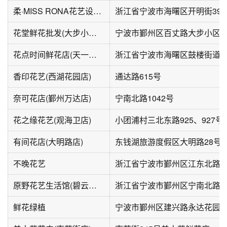
柔·MISS RONA花艺设计社
浙江省宁波市海曙区开明街390
花堂鲜花批发(大步小区店)
宁波市鄞州区百丈路大步小区
花点时间鲜花店(天一广场店)
香印花艺(西湖花园店)
通达路615号
奈可花店(鄞州万达店)
宁南北路1042号
花之缘花艺(观海卫店)
小团浦村三北东路925、927号
有间花店(大明路店)
东钱湖旅游度假区大明路28号1-
不晚花艺
浙江省宁波市鄞州区江东北路6
原野花艺生活馆(碧云天店)
浙江省宁波市鄞州区宁南北路10
鲜花绿植
宁波市鄞州区建兴路永达花园