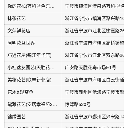
你的花栈(万科蓝色东方店)
宁波市镇海区清泉路万科·蓝色
抹茶花艺
浙江省宁波市镇海区聚兴路109
文萍鲜花店
浙江省宁波市江北区榭嘉路264
阿明花盆世界
巧遇花屋(锦江年华店)
浙江省宁波市江北区双东路267
小桂盆友园艺(天胜花鸟店)
广安路天胜花鸟市场E1号
美妆花艺(联丰新邨店)
花木&观赏鱼
黛雅花艺(安居幸福苑2期店)
惊驾路520号
锦绣园艺
浙江省宁波市鄞州区兴宋路14