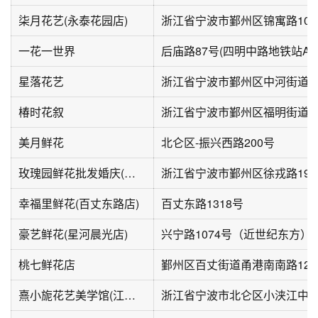
柒月花艺(永泰花园店)
浙江省宁波市鄞州区锦寓路103
一花一世界
星落花艺
椿时花叙
浙江省宁波市鄞州区福明街道
美月鲜花
北仑区-振兴西路200号
玫瑰园鲜花批发婚庆(徐戎路店)
浙江省宁波市鄞州区徐戎路198
幸福里鲜花(百丈东路店)
百丈东路1318号
豪艺鲜花(星河晨光店)
兴宁路1074号（近世纪东方）
桃七鲜花店
鄞州区百丈街道甬港南南路123
熹小旎花艺美学馆(江南逸庭店)
浙江省宁波市北仑区小浃江中路