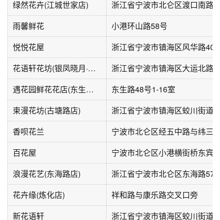
绿然花卉(江城世家店)
雨馨鲜花
小港环山路58号
悦悦花屋
花语轩花坊(银凤晓月·绿苑店)
浙江省宁波市镇海区大运北路2
遇花园鲜花花店(东生路店)
东生路48号1-16室
束漫花坊(古塘路店)
香呗花兰
百花屋
浪漫花艺(东海路店)
浙江省宁波市北仑区东海路57
花卉缘(炼化店)
祥和路与康乐路交叉口旁
新花语轩
浙江省宁波市镇海区蛟川街道