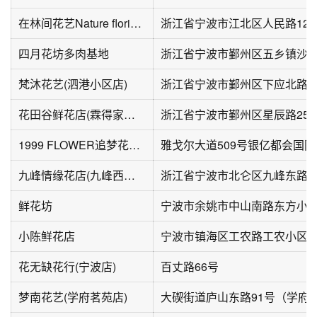
在林间花艺Nature florist(日湖店)
浙江省宁波市江北区人民路126
四月花坊多肉基地
梵沐花艺(泗港小区店)
浙江省宁波市鄞州区下应北路7
花田谷鲜花店(霖得家私城店)
浙江省宁波市鄞州区星辰路253
1999 FLOWER追梦花坊(银亿都会国际店)
雅戈尔大道509号银亿都会国际
九峰情缘花店(九峰西路店)
浙江省宁波市北仑区九峰东路1
鲜花坊
宁波市余姚市中山南路东方小
小陈鲜花店
宁波市镇海区工农路工农小区
花无缺花行(宁波店)
百丈路66号
梦南花艺(学府茗苑店)