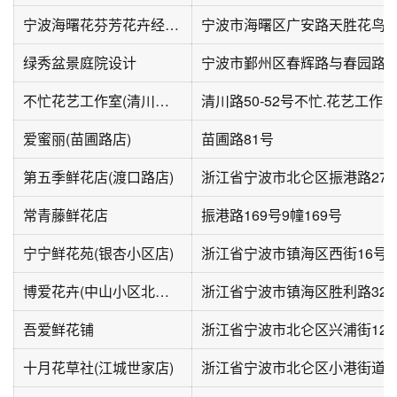
宁波海曙花芬芳花卉经营部
宁波市海曙区广安路天胜花鸟
绿秀盆景庭院设计
不忙花艺工作室(清川佳园店)
清川路50-52号不忙.花艺工作室
爱蜜丽(苗圃路店)
苗圃路81号
第五季鲜花店(渡口路店)
浙江省宁波市北仑区振港路272
常青藤鲜花店
振港路169号9幢169号
宁宁鲜花苑(银杏小区店)
浙江省宁波市镇海区西街16号
博爱花卉(中山小区北区店)
浙江省宁波市镇海区胜利路320
吾爱鲜花铺
浙江省宁波市北仑区兴浦街12
十月花草社(江城世家店)