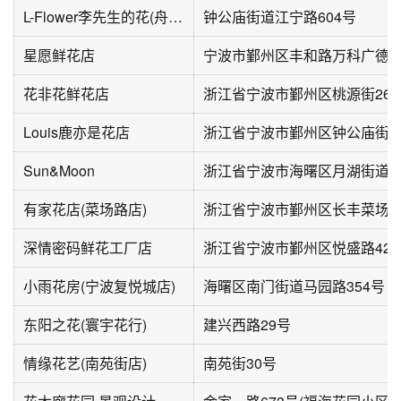
L-Flower李先生的花(舟宿夜江店)
钟公庙街道江宁路604号
星愿鲜花店
宁波市鄞州区丰和路万科广德
花非花鲜花店
浙江省宁波市鄞州区桃源街265号
Louis鹿亦是花店
Sun&Moon
有家花店(菜场路店)
浙江省宁波市鄞州区长丰菜场路
深情密码鲜花工厂店
浙江省宁波市鄞州区悦盛路422
小雨花房(宁波复悦城店)
海曙区南门街道马园路354号
东阳之花(寰宇花行)
建兴西路29号
情缘花艺(南苑街店)
南苑街30号