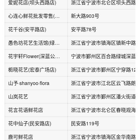
爱妮花店(坝头西路店)
浙江省宁波市北仑区坝头西路1
心连心鲜花批发零售(塘湾人家一期店)
新大路903号
花千谷(安平路店)
安平路78号
愚色坊花艺生活馆(绿城·桂花园店)
浙江省宁波市镇海区镇新中路2
花宇轩Flower(深蓝公寓店)
宁波市鄞州区百合路绿城深蓝
栀晓花艺(宏泰广场店)
山予·shanyoo·flora
山岚花艺
花言花语鲜花店
花中仙子(民安路店)
民安路119号
鹿可鲜花店
浙江省宁波市镇海区金华南路7