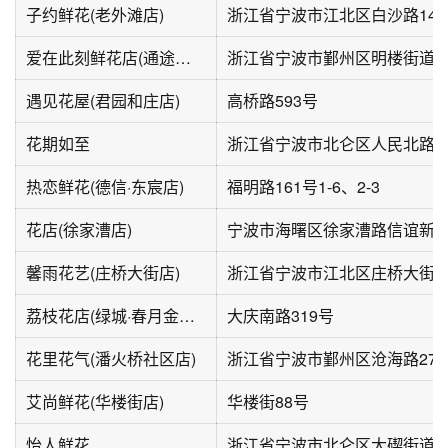
子约鲜花(老外滩店)
浙江省宁波市江北区白沙路145
爱在此刻鲜花店(通途路店)
遇见花屋(君园和庄店)
高桥路593号
花期如至
浙江省宁波市北仑区人民北路2
热恋鲜花(德信·东宸店)
福明路161号1-6、2-3
花店(徐家漕店)
宁波市海曙区徐家漕路信谊新
馨雨花艺(庄桥大街店)
浙江省宁波市江北区庄桥大街7
荔枝花店(绿城·春月金沙店)
大庆南路319号
花里花气(潘火桥社区店)
浙江省宁波市鄞州区沧海路278
艾尚鲜花(华楼街店)
华楼街88号
怡人鲜花