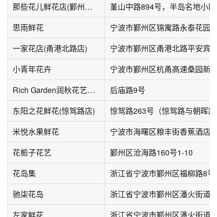
那些花儿鲜花店(鄞州区万达店)
思雨鲜花
宁波市鄞州区锦寓路永泰花园
一家花店(甬港北路店)
小青年花卉
Rich Garden润秋花艺培训
后庙路9号
东阳之花鲜花(惊驾路店)
米悦水果鲜花
花栀子花艺
鄞州区沧海路160号1-10
花岛集
浙江省宁波市鄞州区福柳路8号Fl
驰柒花岛
左家鲜花