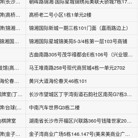
四个朋友·自助棋牌(长沙锦绣苑店)
朝晖路锦湘·国际星城锦绣苑美联天骄城7栋1701-03
四个朋友·自助棋牌(高桥老二小区店)
高桥老二号小区1栋1单元2楼
四个朋友·自助棋牌(锦湘国际嘉雨路店)
锦湘国际新城一期三栋101门面（嘉雨路边上）
堂常红自助棋牌(锦湘国际店)
锦湘国际星城锦美苑5-3/4栋第一层103号商铺
古曲南路305号茂华禧都会E栋106号（兴业银行2楼）
雀潮自助棋牌竞技馆(高桥店)
马王堆南路258号现代商贸城4栋一单元2702
大四喜茶楼棋牌(海伦春天店)
黄兴大道海伦春天46栋101
雀友荟24h自助棋牌室(丁字镇店)
长沙市望城区丁字湾街道石韵社区南苑G7栋3单元
茶麻贾道·智助棋牌/台球(中南汽车世界店)
中南汽车世界Q3栋二楼
助棋牌室
湖南省长沙市开福区兴联路360号钱隆世家20栋4层
四个朋友·自助棋牌(金子湾商业广场店)
金子湾商业广场5栋146.147号(美来美商业广场对面)