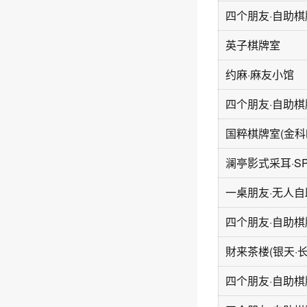
英子棋牌室
约麻·麻友小馆
澜亭影式采耳·SP
一桌朋友·无人