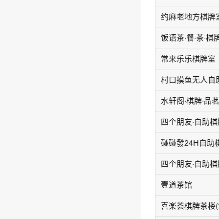
约麻老地方棋牌
饭语茶·餐·茶·棋
常来乐乐棋牌室
村口摸鱼无人自
水轩阁·棋牌·品茗
壹道茶馆