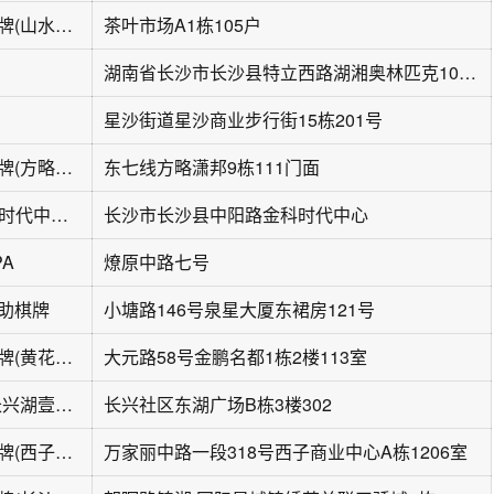
四个朋友·自助棋牌(山水茗园店)
茶叶市场A1栋105户
湖南省长沙市长沙县特立西路湖湘奥林匹克103号
星沙街道星沙商业步行街15栋201号
四个朋友·自助棋牌(方略潇邦店)
东七线方略潇邦9栋111门面
国粹棋牌室(金科时代中心店)
长沙市长沙县中阳路金科时代中心
A
燎原中路七号
自助棋牌
小塘路146号泉星大厦东裙房121号
四个朋友·自助棋牌(黄花机场店)
大元路58号金鹏名都1栋2楼113室
財来茶楼(银天·长兴湖壹号店)
长兴社区东湖广场B栋3楼302
四个朋友·自助棋牌(西子一间店)
万家丽中路一段318号西子商业中心A栋1206室