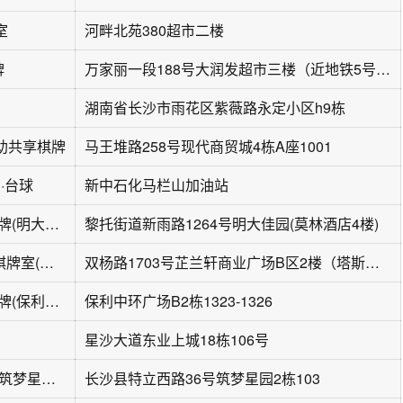
室
河畔北苑380超市二楼
牌
万家丽一段188号大润发超市三楼（近地铁5号线芙蓉区***站6号口、欧帝佳酒店）
湖南省长沙市雨花区紫薇路永定小区h9栋
助共享棋牌
马王堆路258号现代商贸城4栋A座1001
·台球
新中石化马栏山加油站
四个朋友·自助棋牌(明大佳园店)
黎托街道新雨路1264号明大佳园(莫林酒店4楼)
碰碰發24H自助棋牌室(芷兰轩店)
双杨路1703号芷兰轩商业广场B区2楼（塔斯汀中国汉堡楼上）
四个朋友·自助棋牌(保利中环广场店)
保利中环广场B2栋1323-1326
星沙大道东业上城18栋106号
喜楽荟棋牌茶楼(筑梦星园店)
长沙县特立西路36号筑梦星园2栋103