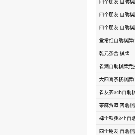
乾元茶舍·棋牌
肆个铁腿24h自