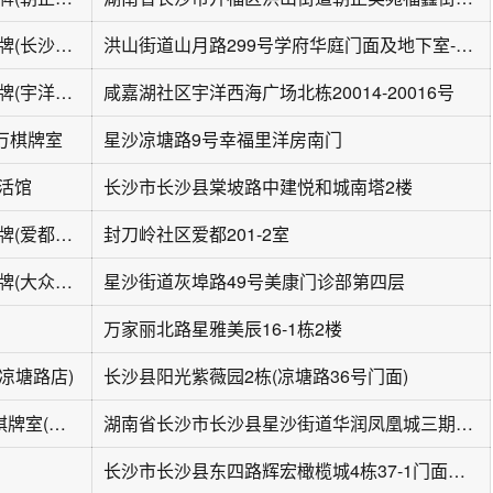
四个朋友·自助棋牌(长沙大学店)
洪山街道山月路299号学府华庭门面及地下室-117、118号
四个朋友·自助棋牌(宇洋西海广场店)
咸嘉湖社区宇洋西海广场北栋20014-20016号
万棋牌室
星沙凉塘路9号幸福里洋房南门
活馆
长沙市长沙县棠坡路中建悦和城南塔2楼
四个朋友·自助棋牌(爱都公寓店)
封刀岭社区爱都201-2室
四个朋友·自助棋牌(大众传媒店)
星沙街道灰埠路49号美康门诊部第四层
万家丽北路星雅美辰16-1栋2楼
凉塘路店)
长沙县阳光紫薇园2栋(凉塘路36号门面)
碰碰发24H自助棋牌室(凤凰城紫云府西门店)
湖南省长沙市长沙县星沙街道华润凤凰城三期西门
长沙市长沙县东四路辉宏橄榄城4栋37-1门面东方红棋牌室