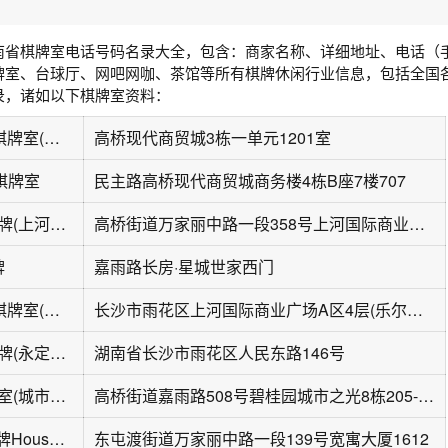
南省棋牌室电话号码名录大全，包含：商家名称、详细地址、电话（
牌室、台球厅、网吧网咖、茶馆等所有棋牌休闲行业信息，包括全国
录，诸如以下棋牌室资料：
碰碰發24H自助棋牌室(现代商贸城店)
高桥现代商贸城3栋一单元1201室
助棋牌室
民主路高桥现代商贸城商务楼4栋B座7楼707
四个朋友·自助棋牌(上河国际商业广场店)
高桥街道万家丽中路一段358号上河国际商业广场G1栋215-216
牌
嘉雨路长房·星城世家西门
碰碰發24H自助棋牌室(上河国际商业广场A区1店)
长沙市雨花区上河国际商业广场A区4层(乐尔乐总仓大门进电梯4楼、高桥北地铁站3口上面)
四个朋友·自助棋牌(永定小区店)
湖南省长沙市雨花区人民东路146号
碰碰發·自助棋牌室(城市之光2店)
高桥街道嘉雨路508号碧桂园城市之光8栋205-207(汇米巴楼上)
麻卡麻咖·24H棋牌House(宽寓店)
东屯渡街道万家丽中路一段139号宽寓大厦1612