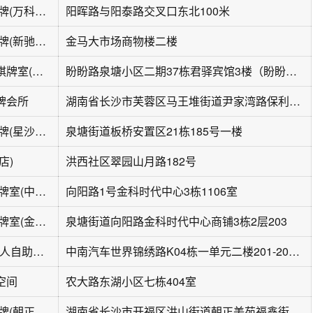
四个朋友·自助棋牌(万科魅力之城二店)
阳晖路与阳泰路交叉口东北100米
四个朋友·自助棋牌(新驰网吧店)
金马大市场商物楼二楼
麻小匠无人自助棋牌室(泉塘店)
盼盼路泉塘小区二期37栋君驿宾馆3楼（盼盼路天桥下）
牌会所
湖南省长沙市芙蓉区马王堆街道尹家湾路保利中环广场A区4栋125~127号
四个朋友·自助棋牌(星沙板桥小区店)
泉塘街道板桥安置区21栋185号一楼
店)
洪西社区翠园山月路182号
粹潮·麻团自助棋牌室(中茂城店)
向阳路1号金科时代中心3栋1106室
爱麻仕·半自助棋牌室(金科时代店)
泉塘街道向阳路金科时代中心商铺3栋2层203
麒乐乐·24小时无人自助棋牌室(中南店)
中南汽车世界锦绣路K04栋一单元二楼201-205室
空间
农大路东湖小区七栋404室
四个朋友·自助棋牌(朝正美苑店)
湖南省长沙市开福区洪山街道朝正美苑福鑫街B区14栋04号门面二楼