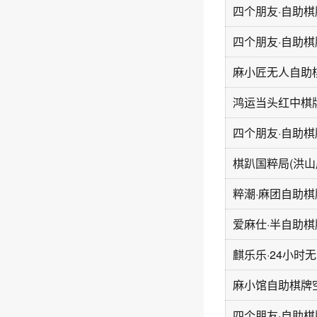
鸿运当头红中棋
棋趴国粹局(洪山
麻小馆自助棋牌