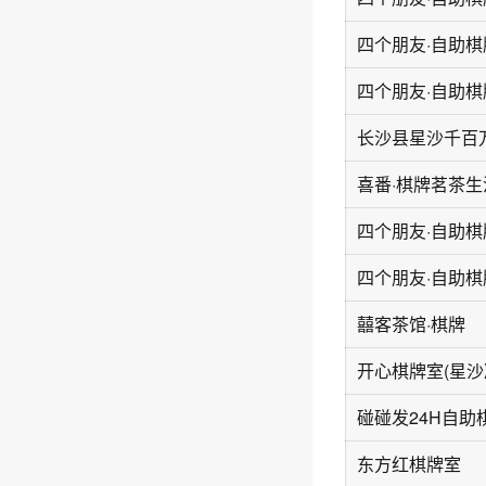
长沙县星沙千百
喜番·棋牌茗茶生
囍客茶馆·棋牌
开心棋牌室(星沙
东方红棋牌室