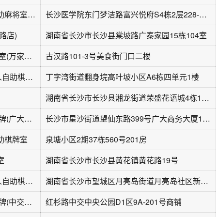
杠雀上花无人自助麻将室(医学院富兴悦府店)
长沙医学院东门梦洁路富兴悦府S4栋2层228-229号
路店)
湖南省长沙市长沙县棠坡路广泰家园15栋104室
十三幺·自助棋牌室(万家丽店)
古汉路101-3号美食街门口二楼
超级雀友24h无人自助棋牌(望城林科大涉外店)
丁字湾街道翻身垸高叶坡小区A6栋四单元1楼
湖南省长沙市长沙县湘龙街道荣盛花语城4栋101号商铺
四个朋友·自助棋牌(广大商务大厦店)
长沙市星沙街道望仙东路399号广大商务大厦1224
助棋牌室
泉塘小区2期37栋560号201房
室
湖南省长沙市长沙县黄花镇黄花路19号
四个朋友24h无人自助棋牌室(恒大名都店)
湖南省长沙市望城区月亮岛街道月亮岛社区新月小区A07栋二楼
四个朋友·自助棋牌(中交中央公园店)
红杉路中交中央公园D1区9A-201号商铺