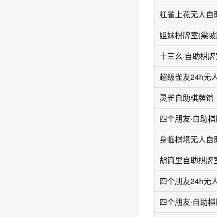
姐妹棋牌室(棠坡
灵雀自助棋牌馆
身临棋境无人自
胡筒里自助棋牌