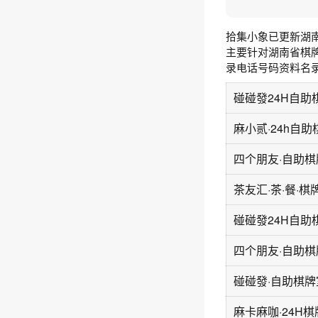
拾集小象已更新湖
主要针对湖南省棋
录电话号码资料名
麻小贰·24h自
茶友汇·茶·餐·棋