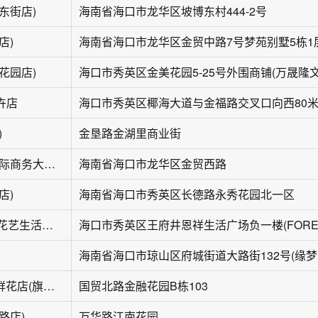
东街店)
海南省海口市龙华区坡博东村444-2号
店)
海南省海口市龙华区金贸中路7号梦苑别墅5栋1
花园店)
卉店
海口市秀英区椰海大道与金福路交叉口向西80
)
金垦路金湖里商业街
一亩花田(环海国际商务大厦店)
海南省海口市龙华区金贸西路
店)
海南省海口市秀英区长德路永秀花园北一区
FOREST小森林花艺生活馆(王府井·恩祥生活广场店)
海
C-FLORAL创意鲜花店(旗舰店)
国贸北路金融花园B栋103
路店)
万华路江南花园