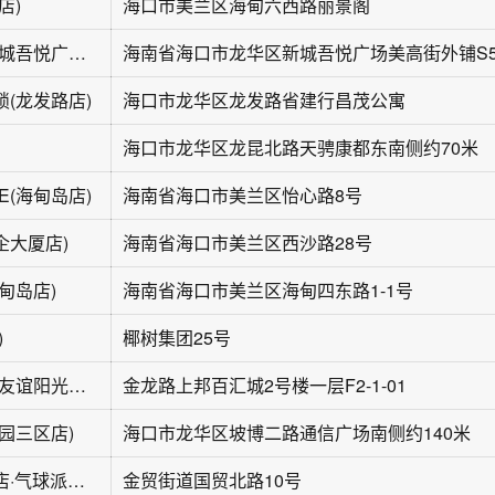
店)
海口市美兰区海甸六西路丽景阁
心情不错鲜花(新城吾悦广场店)
(龙发路店)
海口市龙华区龙发路省建行昌茂公寓
海口市龙华区龙昆北路天骋康都东南侧约70米
E(海甸岛店)
海南省海口市美兰区怡心路8号
企大厦店)
海南省海口市美兰区西沙路28号
甸岛店)
海南省海口市美兰区海甸四东路1-1号
)
椰树集团25号
花点时间鲜花店(友谊阳光城店)
金龙路上邦百汇城2号楼一层F2-1-01
园三区店)
海口市龙华区坡博二路通信广场南侧约140米
艾比嘉尔轻奢花店·气球派对(海口店)
金贸街道国贸北路10号