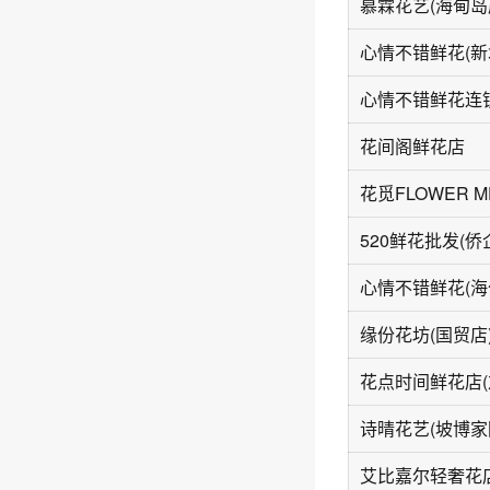
慕霖花艺(海甸岛
心情不错鲜花连锁
花间阁鲜花店
花觅FLOWER M
520鲜花批发(侨
心情不错鲜花(海
缘份花坊(国贸店
诗晴花艺(坡博家