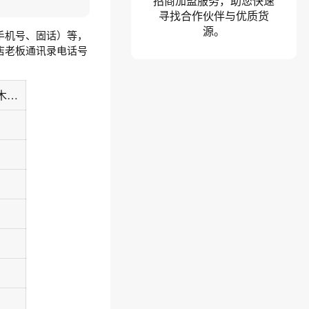
招商加盟服务，助您快速
寻找合作伙伴与优质货
源。
手机号、固话）等，
店老板通讯录电话号
海南省海口市秀英区美俗路105号花木超市、花木网络交易中心H栋第一层105房