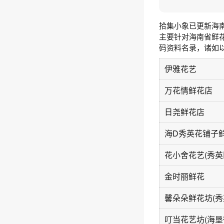
拾集小象已更新海
主要针对海南省鲜
码资料名录，诸如
伊雅花艺
万花情鲜花店
日尧鲜花店
海D秀英花铺子
花小舍花艺(秀英区
金时丽鲜花
馨朵朵鲜花坊(秀
叮当花艺坊(海垦