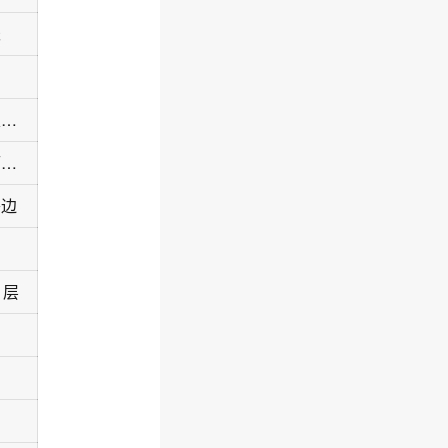
米
海南省海口市龙华区海垦街道海垦路68号汇鑫农贸市场楼上4楼403号
海南省海口市龙华区金贸中路10号海南省财政厅宿舍临街铺面7号
旁边
1层