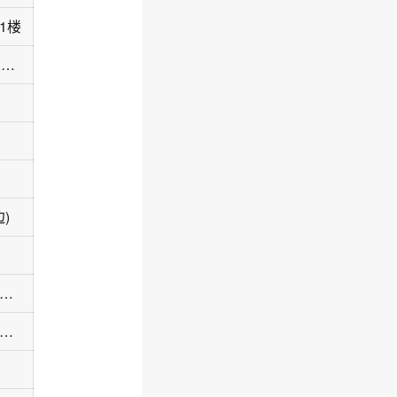
1楼
海南省海口市龙华区金贸街道国贸路13号国贸大厦B座主楼102房
)
口市美兰区新埠大道海南之心和风兰庭东南侧约60米
南省海口市琼山区合北路与椰博路交叉口南侧排谭村006号