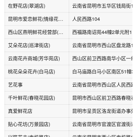
在野花店(翠湖店)
云南省昆明市五华区钱局街14-
昆明市爱恋鲜花(情缘花艺店)
人民西路104
西山区燕明鲜花经营部(西福路店)
西福路南诏苑44幢2单元附1
艾朵花店(巡津街店)
云南省昆明市西山区盘龙路18
云南花卉商城(芳华苑店)
西山区前卫西路南华小区一组团6
桃花朵朵花卉(白马店)
白马庙路白马小区南区51幢3单
艺花事
千叶鲜花(春晓花园店)
昆明市西山区前卫西路春晓花
真爱鲜花店
贴心花坊(万景园店)
云南省昆明市官渡区官渡街道星