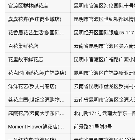
官渡区群林鲜花店
昆明市官渡区海伦国际十号地
嘉嘉花卉(西庄商业城店)
昆明市官渡区世纪银都风情街
花香居花艺生活馆(国际银座C区店)
昆明经开区国际银座c5-117
百花集鲜花店
云南省昆明市官渡区矣六街道
花里故事鲜花店
昆明市官渡区广福路广源小区
花点时间鲜花店(广福路店)
昆明市官渡区广福路新亚洲体
洋洋花艺(罗丈村巷店)
茗花庄园(世纪金源购物中心店)
庭院花店(云南大学东陆校区店)
北门街171号云南大学东一院3
Moment Flower鲜花店(花束开业花篮婚礼布置)
前景路31号附3号
一品红花卉(官渡区店)
云南省昆明市官渡区1号岔街花