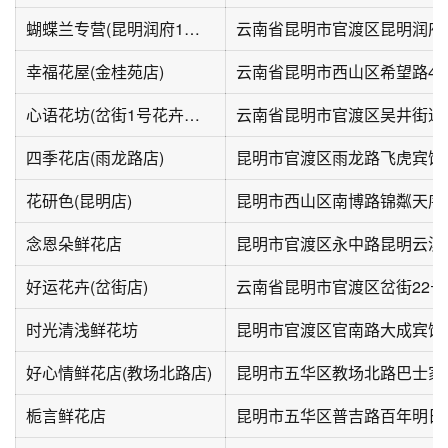
蝴蝶兰专营(昆明润府1期店)
云南省昆明市官渡区昆明润府
幸福花屋(金桂苑店)
云南省昆明市西山区希望路40
心语花坊(岔街1号花卉市场店)
云南省昆明市官渡区吴井街道
四季花店(雨龙路店)
昆明市官渡区雨龙路飞虎宾馆
花研色(昆明店)
昆明市西山区南博路锦粼天序一期
念恩朵鲜花店
好运花卉(岔街店)
云南省昆明市官渡区岔街22号
时光清浅鲜花坊
好心情鲜花店(教场北路店)
昆明市五华区教场北路巴士家
栀言鲜花店
昆明市五华区普吉路百年明日