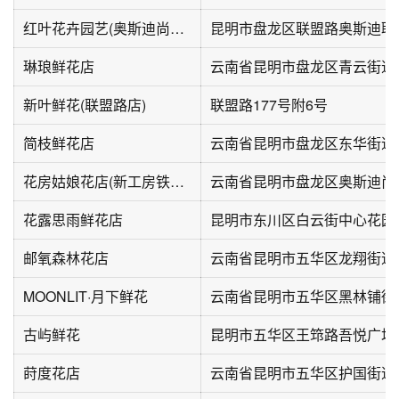
红叶花卉园艺(奥斯迪尚义花市店)
昆明市盘龙区联盟路奥斯迪联
琳琅鲜花店
新叶鲜花(联盟路店)
联盟路177号附6号
简枝鲜花店
云南省昆明市盘龙区东华街道昙
花房姑娘花店(新工房铁路住宅小区百年滇越法式风情街店)
花露思雨鲜花店
昆明市东川区白云街中心花园(
邮氧森林花店
云南省昆明市五华区龙翔街道伦
MOONLIT·月下鲜花
古屿鲜花
昆明市五华区王筇路吾悦广场
莳度花店
云南省昆明市五华区护国街道庆