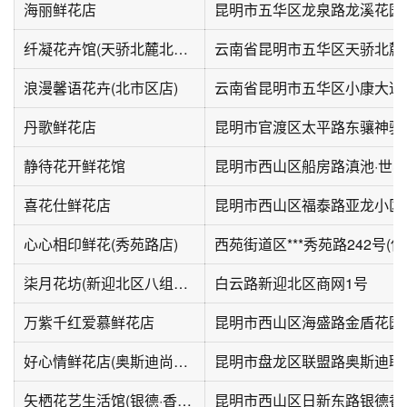
海丽鲜花店
昆明市五华区龙泉路龙溪花园
纤凝花卉馆(天骄北麓北区店)
浪漫馨语花卉(北市区店)
云南省昆明市五华区小康大道6
丹歌鲜花店
昆明市官渡区太平路东骧神骏
静待花开鲜花馆
昆明市西山区船房路滇池·世界
喜花仕鲜花店
昆明市西山区福泰路亚龙小区
心心相印鲜花(秀苑路店)
西苑街道区***秀苑路242号(
柒月花坊(新迎北区八组团店)
白云路新迎北区商网1号
万紫千红爱慕鲜花店
昆明市西山区海盛路金盾花园
好心情鲜花店(奥斯迪尚义花市店)
矢栖花艺生活馆(银德·香榭丽园店)
昆明市西山区日新东路银德香