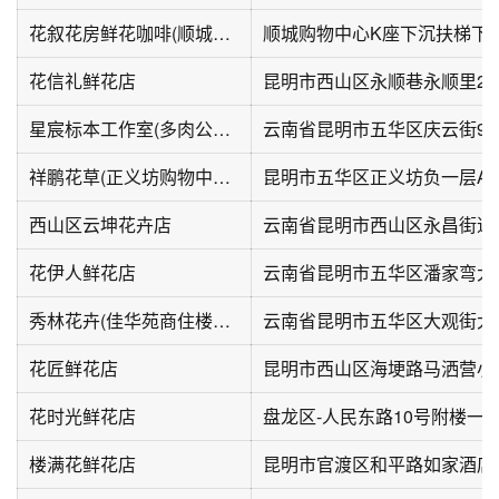
花叙花房鲜花咖啡(顺城购物中心店)
顺城购物中心K座下沉扶梯下方负
花信礼鲜花店
昆明市西山区永顺巷永顺里2
星宸标本工作室(多肉公园店)
云南省昆明市五华区庆云街91
祥鹏花草(正义坊购物中心店)
昆明市五华区正义坊负一层A12
西山区云坤花卉店
云南省昆明市西山区永昌街道老
花伊人鲜花店
云南省昆明市五华区潘家弯大
秀林花卉(佳华苑商住楼B座店)
云南省昆明市五华区大观街大
花匠鲜花店
昆明市西山区海埂路马洒营小
花时光鲜花店
盘龙区-人民东路10号附楼一楼
楼满花鲜花店