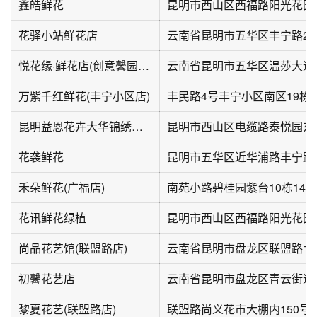
鑫皓鲜花
昆明市西山区西福路阳光花园
花驿小站鲜花店
云南省昆明市五华区丰宁路2
悦花缘·鲜花店(创意馨园店)
云南省昆明市五华区温莎大道
万紫千红鲜花(丰宁小区店)
丰民路4号丰宁小区南区19栋
昆明益恩花卉大华锦绣山海星萃苑店
昆明市西山区电缆路泰悦园东南
花袭鲜花
昆明市五华区近华浦路丰宁路
禾朵鲜花(广福店)
南苑小路碧桂园紫台10栋14
花讯鲜花绿植
昆明市西山区西福路阳光花园
尚品花艺馆(联盟路店)
云南省昆明市盘龙区联盟路18
初馨花艺店
云南省昆明市盘龙区青云街道
黎夏花艺(联盟路店)
联盟路尚义花市大棚内150号