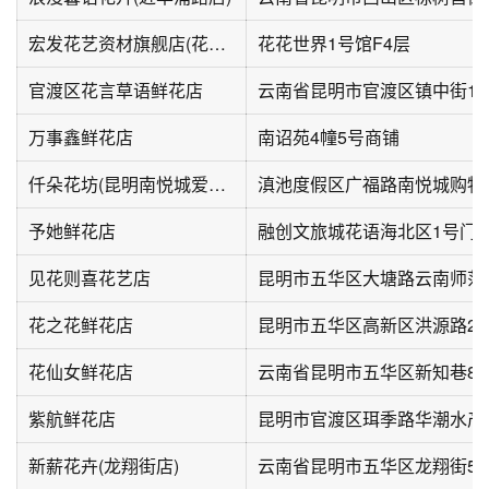
宏发花艺资材旗舰店(花花世界店)
花花世界1号馆F4层
官渡区花言草语鲜花店
云南省昆明市官渡区镇中街11
万事鑫鲜花店
南诏苑4幢5号商铺
仟朵花坊(昆明南悦城爱琴海城市广场店)
滇池度假区广福路南悦城购物中
予她鲜花店
见花则喜花艺店
花之花鲜花店
昆明市五华区高新区洪源路23
花仙女鲜花店
云南省昆明市五华区新知巷87
紫航鲜花店
昆明市官渡区珥季路华潮水产
新薪花卉(龙翔街店)
云南省昆明市五华区龙翔街53