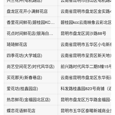
兴竺花卉(电机路店)
云南省昆明市西山区电机路26
盘龙区花开小满鲜花店
云南省昆明市盘龙区金实路49
香里花间鲜花(碧桂园KCC云南映象云彩北区店)
碧桂园kcc云南映象云彩北区一
花点时间鲜花店(银海白沙郡店)
昆明市盘龙区润沙路88号
琦琦鲜花店
云南省昆明市五华区小屯新村2
四季花坊(大学城店)
云南省昆明市呈贡区新天地东街
尚艺空间花艺(时代风华店)
前兴路时代风华二期5幢15号
买花那天(新春巷店)
云南省昆明市盘龙区东华街道
爱花坊(桂鑫园店)
科发路桂鑫园823号商铺（近
热恋鲜花(金福园北区店)
昆明市盘龙区万华路金福园-
蝶恋花语鲜花店
昆明市五华区泰暘新城商业步