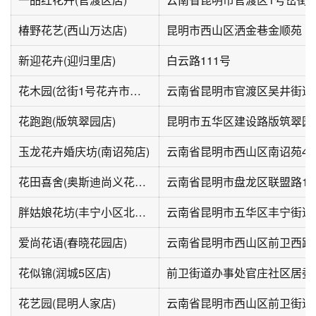
椿野花艺(西山万达店)
昆明市西山区洒金巷金顺苑
新迎花卉(迎归里店)
白云路111号
花木园(岔街1号花卉市场店)
云南省昆明市官渡区吴井街道
花跑跑(版筑翠园店)
昆明市五华区建设路版筑翠园
玉龙花卉婚庆坊(南诏苑店)
云南省昆明市西山区南诏苑4栋
花田喜舍(奥斯迪尚义花市店)
云南省昆明市盘龙区联盟路14
胖姑娘花坊(丰宁小区北区店)
云南省昆明市五华区丰宁街道丰
爱尚花语(春晓花园店)
云南省昆明市西山区前卫西路
花似锦(润城5区店)
花艺园(昆明人家店)
云南省昆明市西山区前卫街道