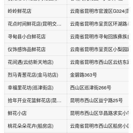
岭岭鲜花店
云南省昆明市官渡区G324(昆
花点时间鲜花店(昆明交易中心)
寻甸县小白鲜花店
云南省昆明市寻甸回族彝族自
仪饰感饰品鲜花店
花间遇(云纺新天地店)
云南省昆明市西山区云纺东路
烈马青葱花店(金马坊店)
金碧路363号
幸福里花坊(巡津街店)
西山区巡津街266号
拾年开业花篮鲜花店(昆明大悦城店)
昆明市西山区益宁路25号
鲜花小店
昆明市西山区华昌路求实小学
桃花朵朵花卉(船房店)