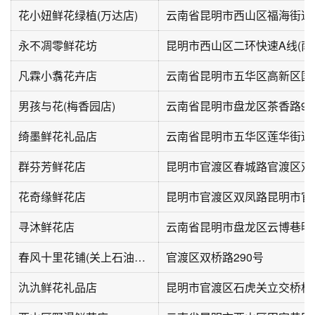
花小妞鲜花绿植(万达店)
云南省昆明市西山区福海街道
永不凋零鲜花坊
昆明市西山区二环快速A线(南
凡霖小翥花卉店
男孩与花(梅香园店)
云南省昆明市盘龙区茶香路9
绮墨鲜花礼品店
云南省昆明市五华区莲华街道
群芬芳鲜花店
花奇缘鲜花店
寻沐鲜花店
云南省昆明市盘龙区云博巷明
春风十里花铺(关上石油生活区店)
官渡区双桥路290号
氿氿鲜花礼品店
昆明市官渡区石虎关立交桥格