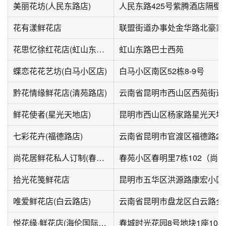
美丽花坊(人民东路店)
人民东路425号紫腾酒店隔壁
花有漾鲜花店
花思忆徐红花店(虹山东路店)
虹山东路巴士西苑
蝶恋花花艺坊(白马小区店)
白马小区南区52栋8-9号
黔花情缘鲜花店(清苑路店)
鲜花使者(星光天地店)
昆明市西山区杨家路星光天地
七彩花卉(福德路店)
云南省昆明市官渡区福德路29
尚花居鲜花私人订制(春苑小区店)
春苑小区春明里7栋102（尚
拾光花笺鲜花店
昆明市五华区洪源路康宏小区
唯爱鲜花店(白云路店)
悦花缘·鲜花店(海伦国际店)
春城时光花园8号地块1座108