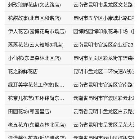
刺玫瑰鲜花店(文艺路店)
云南省昆明市盘龙区文艺路11
花甜故事(北市区和谐店)
伊人花艺(园博花鸟市场店)
园博路园博印象花鸟市场（园
蕊蕊花艺(云大知城3期店)
云南昆明市官渡区商业街23-7
小仙花(东盟森林北区店)
昆明市呈贡区彩龙街东盟森林(
花之韵鲜花店
昆明市盘龙区二环快速A线(东
绿耳美学花艺工作室(世茂璀璨倾城店)
花奈儿花艺(五环锋尚东区店)
田园花坊(颐园里店)
老五花卉(东盟森林北区店)
浪漫馨语花卉(近华浦路店)
云南省昆明市西山区棕树营街