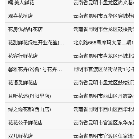
嘿·美人鲜花
云南省昆明市盘龙区尚义巷45
观喜花植店
云南省昆明市五华区穿城巷后
花房优品鲜花店
云南省昆明市盘龙区鼓楼街道
花甜鲜花绿植开业花篮(北京路店)
北京路668号摩玛大厦二期10
花客行鲜花店
云南省昆明市盘龙区环城北路1
馨雅花卉(岔街1号花卉市场店)
昆明市官渡区岔街岔街1号-花
花语觅鲜花店
云南省昆明市盘龙区鼓楼街道
且听花述(丹阳里店)
云南省昆明市西山区丹霞路18
绿之缘花都(西山店)
云南省昆明市西山区西华北路3
花花公子鲜花店
双儿鲜花店
云南省昆明市官渡区佴家湾长村