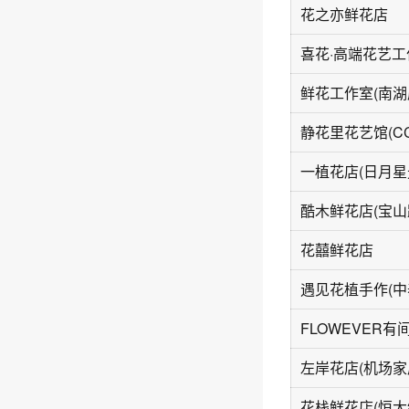
花之亦鲜花店
鲜花工作室(南湖
一植花店(日月星
酷木鲜花店(宝山
花囍鲜花店
左岸花店(机场家
花栈鲜花店(恒大