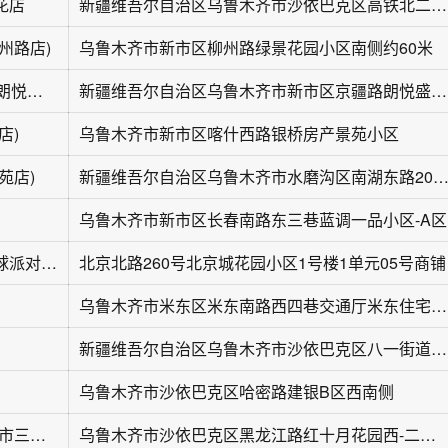
花店
新疆维吾尔自治区乌鲁木齐市沙依巴克区高铁北二路陶菊园西区1层商业105号
州路店)
乌鲁木齐市新市区柳州路绿景花园小区南侧约60米
花1点花艺(呈信·朗悦盛境店)
新疆维吾尔自治区乌鲁木齐市新市区京疆路朗悦盛境3-6栋1层10号
店)
乌鲁木齐市新市区喀什西路银桥房产景苑小区
苑店)
新疆维吾尔自治区乌鲁木齐市水磨沟区南湖东路20
乌鲁木齐市新市区长春南路东三巷蓝调一品小区-A区
印象花坊鲜花气球派对(北京路店)
北京北路260号北京城花园小区1号楼1单元05号商铺
乌鲁木齐市米东区米东南路西四巷交通厅米东住宅小区
新疆维吾尔自治区乌鲁木齐市沙依巴克区八一街道宝山路72号
乌鲁木齐市沙依巴克区哈密路建银B区西南侧
花满分(乌鲁木齐市三江塑料有限责任公司店)
乌鲁木齐市沙依巴克区黑龙江路红十月花园西-二区西南侧约40米