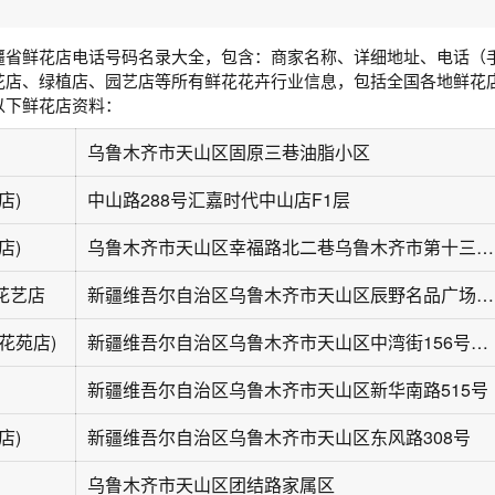
疆省鲜花店电话号码名录大全，包含：商家名称、详细地址、电话（
花店、绿植店、园艺店等所有鲜花花卉行业信息，包括全国各地鲜花
以下鲜花店资料：
乌鲁木齐市天山区固原三巷油脂小区
店)
中山路288号汇嘉时代中山店F1层
店)
乌鲁木齐市天山区幸福路北二巷乌鲁木齐市第十三中学北侧约30米
花艺店
新疆维吾尔自治区乌鲁木齐市天山区辰野名品广场9口1号
花苑店)
新疆维吾尔自治区乌鲁木齐市天山区中湾街156号振荣小区4栋7号门面
新疆维吾尔自治区乌鲁木齐市天山区新华南路515号
店)
新疆维吾尔自治区乌鲁木齐市天山区东风路308号
乌鲁木齐市天山区团结路家属区