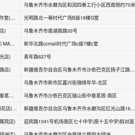
乌鲁木齐市水磨沟区和润四巷工行小区西南侧约70
喜花·高端花艺工作室(CCMALL时代广场店)
光明路北一巷时代广场B座19楼G室
店)
乌鲁木齐市南湖南路33号
静花里花艺馆(CC MALL·时代广场店)
新华北路ccmall时代广场c座7楼c室
光店)
青年路627号
路店)
新疆维吾尔自治区乌鲁木齐市沙依巴克区扬子江路街道宝山路360号
乌鲁木齐市新市区嘉兴街锦绣年华-北区
遇见花植手作(中泰茗居南区店)
乌鲁木齐市沙依巴克区骊山街中泰茗居-南区
FLOWEVER有间花店(会展吾悦广场店)
新疆维吾尔自治区乌鲁木齐市水磨沟区红光山路1666号会展吾悦广
属院店)
迎宾路1341号机场南区七十中学(原十五中学)斜对面
绿洲店)
乌鲁木齐市水磨沟区会展纬六路恒大绿洲