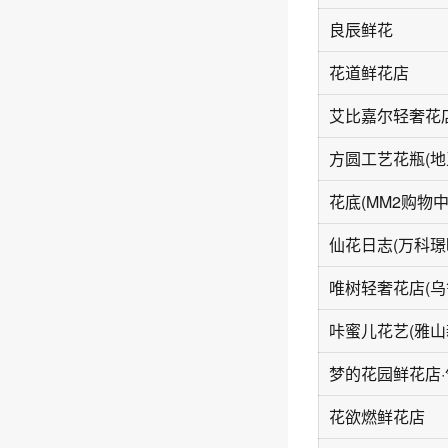
良辰鲜花
花道鲜花店
花底(MM2购物中
仙花日志(万科璟
花欲燃鲜花店