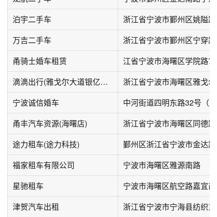
泊宇二手车
浙江省宁波市鄞州区姚隘路7
万吉二手车
甬骑士婚车租赁
滴滴出行(雅戈尔大道银亿都会国际店)
宁波诚信婚车
甬丰汽车资源(海曙店)
浙江省宁波市海曙区同德路4
途力租车(途力科技)
鄞州区浙江省宁波市金达路78
福家租车有限公司
宁波市海曙区雅源南路
星驰租车
津贺汽车出租
浙江省宁波市宁海县纺织东