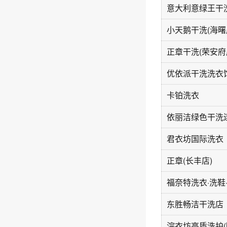
意大利意绿王干洗
小天鹅干洗(海曙
正章干洗(荣安府
卡铂洗衣
君衣坊国际洗衣
正章(长丰店)
东胜畅洁干洗店
浣衣坊高质洗护(