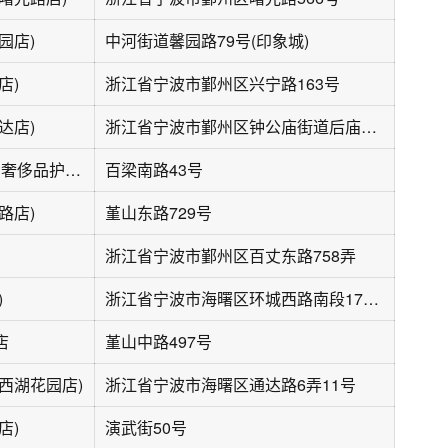
园店)
中河街道馨园路79号(印象城)
店)
浙江省宁波市鄞州区兴宁路163号
达店)
浙江省宁波市鄞州区钟公庙街道后庙路95号
福奈特洗衣·洗鞋·奢侈品护理(百梁路店)
百梁南路43号
路店)
堇山东路729号
浙江省宁波市鄞州区百丈东路758弄
)
浙江省宁波市海曙区环城西路南段179号
店
堇山中路497号
西湖花园店)
浙江省宁波市海曙区通达路6弄11号
店)
演武街50号