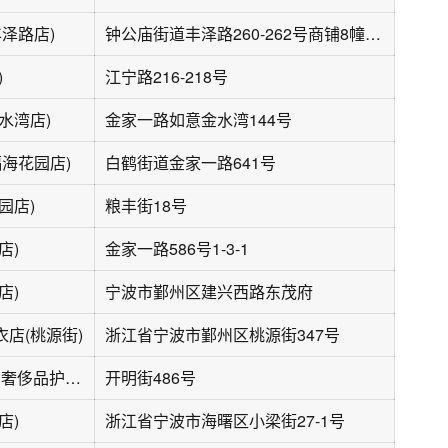
丰泽路店)
钟公庙街道丰泽路260-262号商铺8幢105
)
江宁路216-218号
水湾店)
金家一路如意金水湾144号
福海花园店)
白鹤街道金家一路641号
园店)
粮丰街18号
店)
金家一路586号1-3-1
店)
宁波市鄞州区建兴西路东茂府
店(桃源街)
浙江省宁波市鄞州区桃源街347号
福奈特洗衣·洗鞋·奢侈品护理(开明街店)
开明街486号
店)
浙江省宁波市海曙区小梁街27-1号