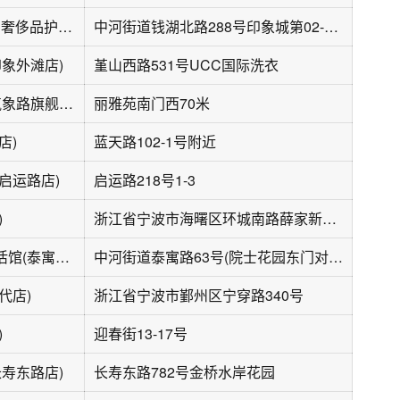
福奈特洗衣·洗鞋·奢侈品护理(鄞州印象城店)
中河街道钱湖北路288号印象城第02-20号
印象外滩店)
堇山西路531号UCC国际洗衣
UCC国际洗衣(气象路旗舰店)
丽雅苑南门西70米
店)
蓝天路102-1号附近
启运路店)
启运路218号1-3
)
浙江省宁波市海曙区环城南路薛家新家园三期95号
赛维健康洗衣生活馆(泰寓路店)
中河街道泰寓路63号(院士花园东门对面)
代店)
浙江省宁波市鄞州区宁穿路340号
)
迎春街13-17号
长寿东路店)
长寿东路782号金桥水岸花园