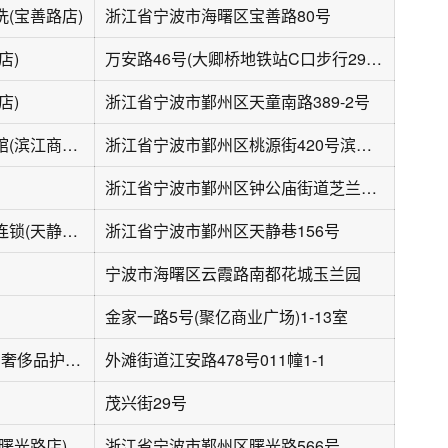
(宝善路店)
浙江省宁波市海曙区宝善路80号
店)
万安路46号(大卿桥地铁站C口步行290米)
店)
浙江省宁波市鄞州区天童南路389-2号
优依派干洗洗衣馆(滨江商业广场店)
浙江省宁波市鄞州区桃源街420号滨江商业广场F1层
浙江省宁波市鄞州区钟公庙街道芝兰新城北门商铺100号
依丽洁绿色干洗连锁(天静巷店)
浙江省宁波市鄞州区天静巷156号
宁波市海曙区云霞路南都花城玉兰园
金家一路5号(聚亿商业广场)1-13室
福奈特洗衣·洗鞋·奢侈品护理(江安路店)
外滩街道江安路478号011幢1-1
茂兴街29号
曙光路店)
浙江省宁波市鄞州区曙光路566号