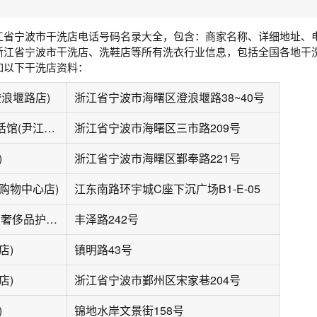
江省宁波市干洗店电话号码名录大全，包含：商家名称、详细地址、
浙江省宁波市干洗店、洗鞋店等所有洗衣行业信息，包括全国各地干
如以下干洗店资料：
澄浪堰路店)
浙江省宁波市海曙区澄浪堰路38~40号
赛维健康洗衣生活馆(尹江岸店)
浙江省宁波市海曙区三市路209号
)
浙江省宁波市海曙区鄞奉路221号
购物中心店)
江东南路环宇城C座下沉广场B1-E-05
福奈特洗衣·洗鞋·奢侈品护理(丰泽路店)
丰泽路242号
店)
镇明路43号
店)
浙江省宁波市鄞州区宋家巷204号
)
锦地水岸文景街158号