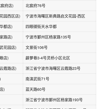
北宸府店)
北宸府76号
花园西区店)
宁波市海曙区新典路启文花园-西区
华都店)
四眼碶街天水华都
家路店)
宁波市鄞州区杨家路135号
武花园店)
文景街106号
巷店)
薜萝巷3-4号灵桥小区北区
云霞路店)
浙江省宁波市海曙区云霞路23号
)
南演武街71号
店)
蓝天路60号
浙江省宁波市鄞州区杨家路193号