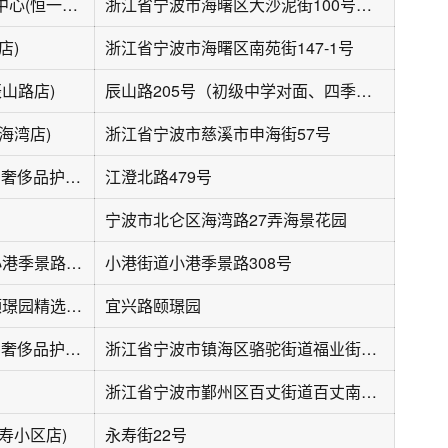
洗丫丫衣物洗护中心(恒一城市广场店)
浙江省宁波市海曙区大沙泥街100号恒一城市广场F5
店)
浙江省宁波市海曙区南苑街147-1号
辰山路店)
辰山路205号（初级中学对面、四季花坊旁）
海湾店)
浙江省宁波市慈溪市申海街57号
福奈特洗衣·洗鞋·奢侈品护理(环球航运中心店)
江澄北路479号
宁波市北仑区海湾路27弄海景花园
UCC国际洗衣(小港季景路店)
小港街道小港季景路308号
UCC国际洗衣(颐璟园精选店)
宜兴路颐璟园
福奈特洗衣·洗鞋·奢侈品护理(骆驼福业街店)
浙江省宁波市镇海区骆驼街道福业街265号1-42-4室
浙江省宁波市鄞州区百丈街道百丈南路43号
寿小区店)
永寿街22号