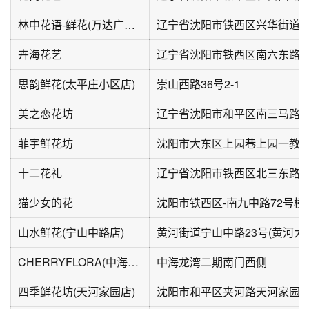
林中花语-鲜花(万达广场A组团店)
卉海花艺
思韵鲜花(太平庄小区店)
崇山西路36号2-1
美之恋花坊
辽宁省沈阳市和平区南三马路3
菲宇鲜花坊
沈阳市大东区上园巷上园一教
十二花礼
辽宁省沈阳市铁西区北三东路6-
猫少女的花
沈阳市铁西区-南九中路72号楼3-
山水鲜花(宁山中路店)
CHERRYFLORA(中海龙湾2期店)
中海龙湾二期南门西侧
四季鲜花坊(天河家园店)
沈阳市和平区夹河路天河家园-