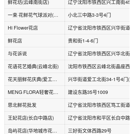
鲜花坊(云峰南街店)
辽宁沈阳市铁西区兴工南街45
一束·花鲜花气球派对(君临天下三期店)
小北三中路3-3号4门
Hi Flower花店
辽宁省沈阳市铁西区兴华街道应
鲜花店
贵和街1-4-6门
与花诉说
辽宁省沈阳市铁西区兴华北街25-
花语花艺婚典(云峰北街)
沈阳市铁西区云峰北街晶座西侧
花天丽鲜花庆典(爱工北街店)
兴华街道爱工北街34-1号4门(
MENG FLORA轻奢花店·求婚布置(铁西店)
建设东路35号1009
思北鲜花批发
王妃花店(长白中路店)
辽宁省沈阳市和平区长白中路16
岛屿花店(华地城市花园店)
三好街文体西路29号