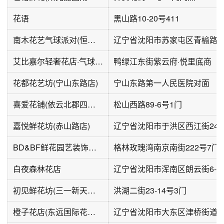
花语
黑山路10-20号411
南木花艺气球派对(恒大名都2期店)
辽宁省沈阳市苏家屯区青榆路
艾比嘉尔轻奢花店·气球派对(沈阳店)
鸭绿江东街紫云府·悦里底商
花都花艺坊(宁山东路店)
宁山东路第一人民医院对面
喜爱花铺(依云北郡四期店)
松山西路89-6号1门
嘉悦鲜花坊(赤山路店)
辽宁省沈阳市于洪区西江街242-
BD&BF鲜花园艺装饰沙龙(长白岛店)
格林玫瑰湾南京南街222号7门
白夜森林花店
辽宁省沈阳市浑南区朗云街6-6
初见鲜花坊(三一新天地店)
洪湖二街23-14号3门
橙子花店(东远国际花园店)
辽宁省沈阳市大东区津桥街道小