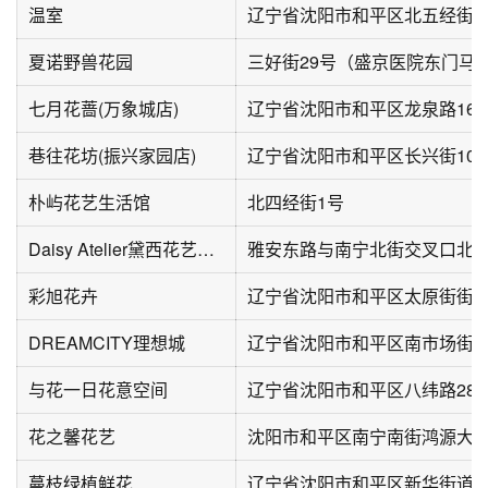
温室
辽宁省沈阳市和平区北五经街1
夏诺野兽花园
三好街29号（盛京医院东门马
七月花蔷(万象城店)
辽宁省沈阳市和平区龙泉路16
巷往花坊(振兴家园店)
辽宁省沈阳市和平区长兴街10
朴屿花艺生活馆
北四经街1号
Daisy Atelier黛西花艺工作室
雅安东路与南宁北街交叉口北行
彩旭花卉
DREAMCITY理想城
辽宁省沈阳市和平区南市场街
与花一日花意空间
辽宁省沈阳市和平区八纬路28
花之馨花艺
沈阳市和平区南宁南街鸿源大厦
蔓枝绿植鲜花