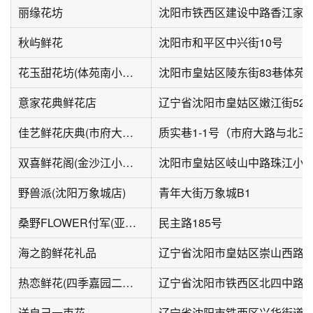
丽缘花坊
秋屿鲜花
沈阳市和平区中兴街10号
花玉甜花坊(体苑南小区店)
沈阳市皇姑区陵东街83巷体苑
意家花典鲜花店
辽宁省沈阳市皇姑区嫩江街52
佳艺鲜花庆典(市府大路店)
双喜鲜花阁(金沙江小区店)
沈阳市皇姑区岐山中路珠江小区
野兽派(沈阳万象城店)
青年大街万象城B1
桑野FLOWER付军(亚洲时尚公寓店)
民主路185号
海之韵鲜花礼品
辽宁省沈阳市皇姑区崇山西路汾
热恋鲜花(四季嘉园二期店)
辽宁省沈阳市铁西区北四中路10-
送自己一束花
辽宁省沈阳市铁西区兴华街道勋望