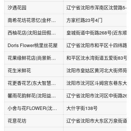
汐遇花园
辽宁省沈阳市浑南区沈营路5-2
南希花坊花思忆(金杯小区店)
方家栏路23号4门
西柚花店(沈阳益田假日世界店)
皇城街道中街路268号(近东顺城
Doris Flower桃里丝花屋
辽宁省沈阳市和平区十四纬路1
花果缘鲜花店(尚景新世界店)
花生米鲜花
沈阳市皇姑区黄河北大街师苑
花更香花艺(东大智慧园店)
沈阳市沈河区斗姆宫东巷东大
馨雨花韵鲜花(沈阳益田假日世界店)
小舍与花FLOWER(沈阳中街吾悦广场津桥路店)
大什字街138号
花意花坊
辽宁省沈阳市大东区万泉街道