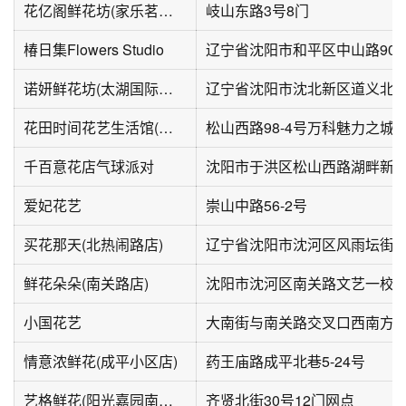
花亿阁鲜花坊(家乐茗苑店)
岐山东路3号8门
椿日集Flowers Studio
辽宁省沈阳市和平区中山路90
诺妍鲜花坊(太湖国际花园店)
辽宁省沈阳市沈北新区道义北大街
花田时间花艺生活馆(万科魅力之城店)
松山西路98-4号万科魅力之城
千百意花店气球派对
沈阳市于洪区松山西路湖畔新城
爱妃花艺
崇山中路56-2号
买花那天(北热闹路店)
鲜花朵朵(南关路店)
沈阳市沈河区南关路文艺一校
小国花艺
大南街与南关路交叉口西南方向
情意浓鲜花(成平小区店)
药王庙路成平北巷5-24号
艺格鲜花(阳光嘉园南区店)
齐贤北街30号12门网点