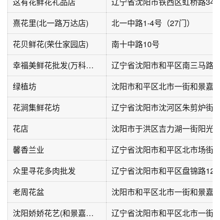
这有花鲜花礼品店
辽宁省沈阳市铁西区虹桥路34号-
熹花里(北一路万达店)
北一中路1-4号（27门）
花贝鲜花(荣仕家园店)
南十中路10号
幸福美鲜花批发(万科金地·中山公园店)
辽宁省沈阳市和平区南三马路67
绿植坊
沈阳市和平区北市一街和景嘉
花涧集鲜花坊
花店
沈阳市于洪区吉力湖一街阳光1
馨香兰业
众里寻花多肉批发
辽宁省沈阳市和平区盘锦路12
老周花盆
沈阳市和平区北市一街和景嘉
沈阳娇娇花艺(和景嘉园店)
辽宁省沈阳市和平区北市一街3