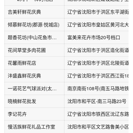
吉美轩鲜花庆典
倾慕鲜花坊(郡源·悦城店)
辽宁省沈阳市皇姑区黄河北大街28
题香花坊(中山花鱼市场店)
富美来花卉市场20号档口
花间草堂多肉花圃
花馨雨鲜花店
辽宁省沈阳市于洪区北陵街道黄河
沣盛鑫鲜花庆典
辽宁省沈阳市于洪区西江街186
一诺花艺气球派对(太平里社区店)
晓楠鲜花批发
沈阳市和平区-南三马路23号
李记花卉
辽宁省沈阳市铁西区沈辽东路5
慢活族鲜花礼品工作室
沈阳市和平区文艺路鲁美小区