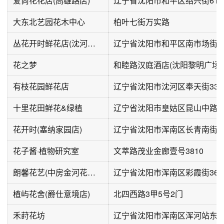
爱尚花花店(高雄路店)
辽宁省沈阳市和平区绍兴街61
大东北艺园花木中心
柏叶七街万实路
丛花开时鲜花店(沈河区领事馆店)
花之梦
和睦路汉庭酒店(沈阳黎明广场
有枝花园鲜花店
辽宁省沈阳市沈河区奉天街338号
十里花田鲜花&绿植
辽宁省沈阳市皇姑区昆山中路4
花开时(塞纳家园店)
辽宁省沈阳市浑南区长青南街17-
花子酱·植物研究室
文萃路茂业金廊壹号3810
朗馨花艺(中房金河花园店)
辽宁省沈阳市浑南区彩霞街36-1
植屿花舍(爵仕意境店)
北四西路3甲5号2门
禾莳花坊