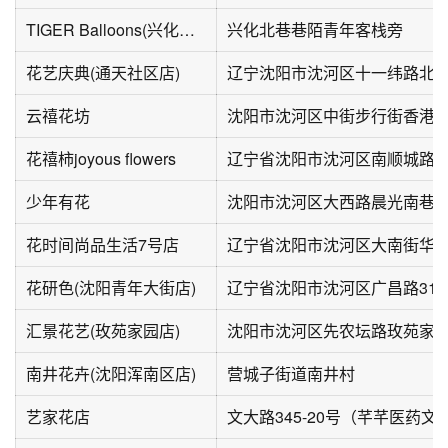
TIGER Balloons(兴化北巷店)
兴化北巷巷陌青年客栈旁
花艺庆典(通天社区店)
辽宁沈阳市沈河区十一纬路北二
云禧花坊
花禧柿joyous flowers
辽宁省沈阳市沈河区南顺城路9
少年有花
花时间尚品生活7号店
辽宁省沈阳市沈河区大南街华岩
花研色(沈阳青年大街店)
辽宁省沈阳市沈河区广昌路31号
汇景花艺(玫苑家园店)
沈阳市沈河区先农坛路玫苑家
南井花卉(沈阳浑南区店)
营城子街道南井村
艺家花店
文大路345-20号（芊芊医药文