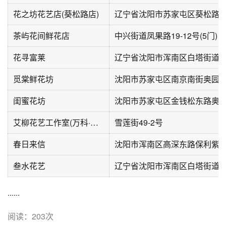
花之坊花艺店(葵松路店)
辽宁省沈阳市苏家屯区葵松路1
茶屿花间鲜花店
中兴街道凤果路19-12号(5门)
花寻富莱
辽宁省沈阳市浑南区白塔街道
觅棠鲜花坊
沈阳市苏家屯区南京南街奥园
闺蜜花坊
沈阳市苏家屯区金钱松东路奥
艾柳花艺工作室(万科·明日之光A区店)
雪莲街49-2号
春日来信
沈阳市浑南区高深东路保利紫
叁水花艺
......
阅读：203次