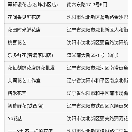
幂轩瑗花艺(宏峰小区店)
南六东路17-2号5门
花间香见鲜花店
沈阳市沈北新区蒲新路金沙巴
花园时光鲜花店
辽宁省沈阳市沈北新区人和街109
桃喜花艺
沈阳市沈北新区蒲昌路沈阳航
乐多鲜花(春满家园店)
道义南大街55-1号（8门）
花每刻鲜花店鲜花批发
艾莉花艺工作室
辽宁省沈阳市和平区南京北街永
椿禾花艺
初幕鲜花(铁西店)
辽宁省沈阳市铁西区兴顺街56-
Yo花店
沈阳市沈北新区蒲美路蒲河花
一一2九不一样的花店