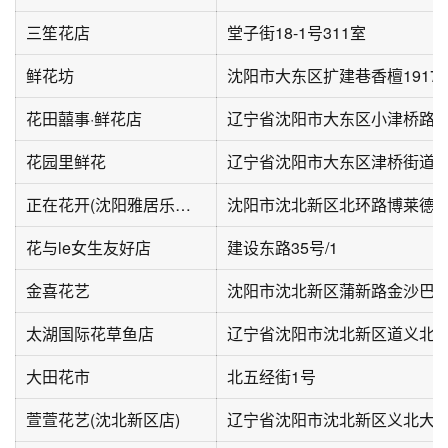
三笙花店
堂子街18-1号311室
鲜花坊
沈阳市大东区扩建巷香檀1917
花田囍事·鲜花店
辽宁省沈阳市大东区小津桥路8
花园里鲜花
辽宁省沈阳市大东区津桥街道
正在花开(沈阳雅居乐花园店)
花与le女生友好店
建设东路35号/1
金喜花艺
太湖国际花草鱼店
辽宁省沈阳市沈北新区道义北大街5
大田花市
北五经街1号
萱萱花艺(沈北新区店)