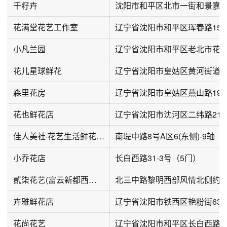
千籽卉
沈阳市和平区北市一街和景嘉
花满堂花艺工作室
辽宁省沈阳市和平区珲春路15-
小凡兰园
花儿星球鲜花
森里花房
辽宁省沈阳市皇姑区燕山路19巷1
花也鲜花店
辽宁省沈阳市沈河区二纬路21-
佳人美社·花艺生活鲜花超市(南堤中路店)
南堤中路8号A区6(东侧)-9轴
小乔花店
长白西路31-3号（5门）
贰柒花艺(富云新都西区店)
北三中路黎明西部风情北侧约3
卉雅鲜花店
辽宁省沈阳市铁西区艳粉街63号
花尚花艺
辽宁省沈阳市和平区长白西路38