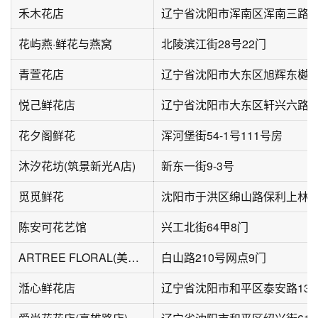
禾木花店
辽宁省沈阳市浑南区浑南三路1
花屿燕·鲜花与燕窝
北陵滨江街28号22门
青萱花店
辽宁省沈阳市大东区旭辉东樾城
悦己鲜花店
辽宁省沈阳市大东区轩兴六路52
花夕阁鲜花
浑河堡街54-1号111号房
沐汐花坊(筑景新光A店)
新东一街9-3号
觅觅鲜花
陈安可花艺馆
兴工北街64甲8门
ARTREE FLORAL(美树馆)
白山路210号网点9门
湉心鲜花店
辽宁省沈阳市和平区泰安路135