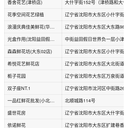
香舍花艺(津桥店)
花季空间花艺绿植
辽宁省沈阳市大东区小什字街2
浪漫庆典佳美鲜花(华家小区店)
辽宁省沈阳市大东区大东路98
光盒作用(沈阳益田假日世界店)
森森鲜花坊(大东02店)
辽宁省沈阳市大东区小什字街11
希悦花艺鲜花店
辽宁省沈阳市大东区大北街道白
栀子花园
双子座NT.1
一品红鲜花批发(小北小区店)
北顺城路114号
盛世花房
依诺鲜花
辽宁省沈阳市大东区扩建巷香檀1