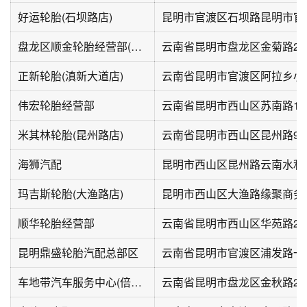
好运轮胎(石坝路店)
盘龙区顺金轮胎经营部(金实小区店)
云南省昆明市盘龙区金菊路25
正新轮胎(滇新大道店)
伟宏轮胎经营部
云南省昆明市西山区苏南路13
米其林轮胎(昆州路店)
云南省昆明市西山区昆州路91
海狮汽配
玛吉斯轮胎(大渔路店)
顺华轮胎经营部
云南省昆明市西山区华苑路27
昆明鼎盛轮胎汽配总部区
云南省昆明市官渡区浦发路一
车地带汽车服务中心(倍耐力轮胎)
云南省昆明市盘龙区金秋路20