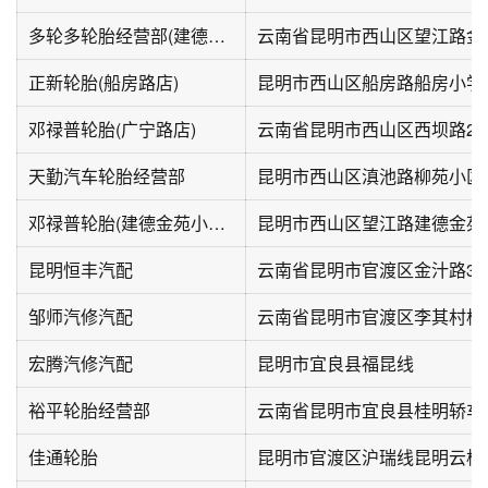
多轮多轮胎经营部(建德金苑小区北区店)
正新轮胎(船房路店)
昆明市西山区船房路船房小学
邓禄普轮胎(广宁路店)
云南省昆明市西山区西坝路28
天勤汽车轮胎经营部
昆明市西山区滇池路柳苑小区1
邓禄普轮胎(建德金苑小区北区店)
昆明市西山区望江路建德金苑
昆明恒丰汽配
云南省昆明市官渡区金汁路33
邹师汽修汽配
云南省昆明市官渡区李其村桥
宏腾汽修汽配
昆明市宜良县福昆线
裕平轮胎经营部
云南省昆明市宜良县桂明轿车
佳通轮胎