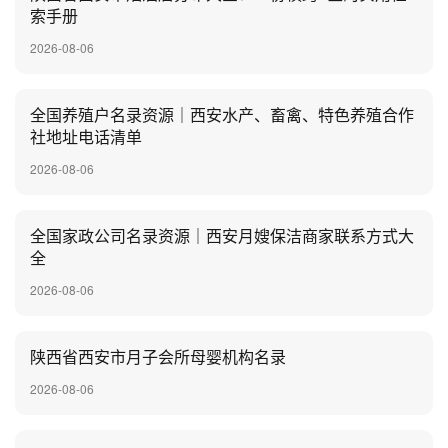
索手册
2026-08-06
全国养殖户名录资源｜西安水产、畜禽、特色养殖合作
社地址电话清单
2026-08-06
全国家政公司名录资源｜西安月嫂保洁商家联系方式大
全
2026-08-06
陕西省西安市月子会所母婴机构名录
2026-08-06