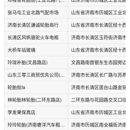
张马屯工业北路气配市场
山东省济南市历城区工业北路
济南长清区谦诚轮胎商行
山东省济南市长清区经十西路1
长清区风帆骆驼火车电瓶
大桥车站玻璃
山东省济南市长清区经十西路1
玲珑补胎(文昌路店)
文昌路南首银东生态园旁边
山东三零三商贸优先公司(轮胎销售)
济南市长清区长广路与苏燕路
轮胎批fa
济南市长清区莲台山路金铭玉
林轮胎林轮胎(二环东路店)
李发果保真店
玲玲轮胎(济南睿洋汽车租赁有限公司德馨斋分部店)