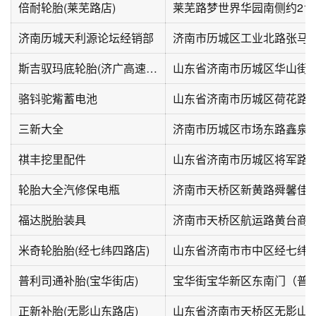
倍耐轮胎(莱芜路店)
莱芜路梦世界华园南侧约21
济南历城天利源论坛经销部
济南市历城区工业北路张马
斯吉驭玛底轮胎(济广高速店)
山东省济南市历城区华山街
骆钭驼觜蓄电池
山东省济南市历城区荷花路街道
三新大全
祺丰挖里配件
轮胎大全汽修保电瓶
济南市天桥区新黄路舜馨佳园
福达脱胎装具
济南市天桥区航运路黄台商务
米奇轮胎胎(经七纬四路店)
山东省济南市市中区经七纬四
普利司通补胎(宝华街店)
宝华街宝华新区东南门（普
正新补胎(无影山东路店)
山东省济南市天桥区无影山东路