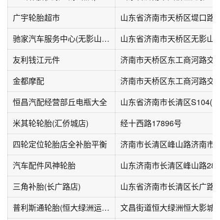
广宇轮胎超市
山东省济南市天桥区堤口路街
驰家汽车服务中心(无影山路店)
友利钱江元件
金都摩配
恒昌汽配经营部丘电瓶大全
山东省济南市长清区S104(峰
米其轮轮胎(汇侨城店)
经十西路17896号
四轮定位轮胎店全补胎平衡
济南市长清区峰山路济南市长
汽车配件风神轮胎
山东济南市长清区峰山路282
三角补胎(长广路店)
山东省济南市长清区长广路5
普利斯通轮胎(恒大绿洲运动中心1期店)
文昌街道恒大绿洲恒大影城东