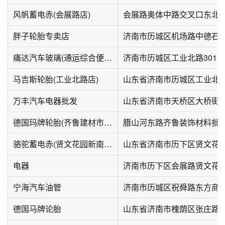
风帆蓄电赤(会展路店)
会展路奥体中路交叉口东北
胖子轮胎专卖店
济南市历城区机场路中德石油
痛达汽车玻璃(通运综合便民商城店)
济南市历城区工业北路301
马吉斯轮胎(工业北路店)
万丰汽车电器批发
山东省济南市天桥区大桥街道G
德国玛牌轮胎(齐鲁建材市场店)
腊山河东路齐鲁装饰材料批发市
骆驼蓄电赤(贤文花园新南区店)
山东省济南市历下区贤文花园
电器
济南市历下区会展路贤文花园
宁海汽车油管
济南市历城区祝舜路东方商
德国马牌论胎
山东省济南市槐荫区张庄路40