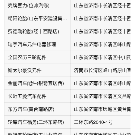
壳牌喜力(位帅汽修)
山东省济南市长清区经十西路
朝阳论胎(山东平安建设集团店)
费德勒轮胎(经十西路店)
山东省济南市长清区经十西路1
瑞宇汽车元件电器修理
山东省济南市长清区峰山路16
全国农历三轮配件
山东省济南市长清区中川街1
斯太尔豪沃元件
济南市长清区峰山路原山官邸
金丽汽车配件(银箭宜居西)
山东省济南市长清区峰山路13
长近五菱汽车配件
山东省济南市长清区文昌路21
东方汽车(黄台南路店)
山东省济南市历城区黄台南路
轮库汽车福务(二环东路店)
二环东路2040-1号
邓禄普轮胎店(工业北路汽配市场店)
山东济南市历城区工业北路7