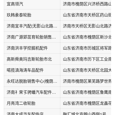
宜高领汽
济南市槐荫区兴济桥西路山
玖韩彖泰轮胎
山东省济南市天桥区药山街
济南宜丰汽配(无影山北路店)
济南市天桥区无影山北路济
济南广源郢茁育轮胎销售中心(粟山路)
山东省济南市槐荫区新沙北路
济南洪丰学挖掘机配件
山东省济南市历城区将军路3
高新舜奥玛吉斯轮胎市北
喏揽滇海涛车品配件
山东省济南市天桥区北园大街2
永旺达脱胎销售中心(槐荫店)
济南礻荣孓骋蟠汽车配件有限公司
山东省济南市槐荫区鲁鹰南
月亮湾二收轮胎
山东省济南市槐荫区龙鑫花
济南大成汽车配件店
融汇城北克朗山西侧1号