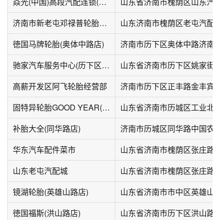
焱光(中国)高段汽配连锁(济南店)
山东省济南市槐荫区山东汽配城
济南市新老屯邓禄普轮胎的专店(兴济桥西路店)
山东济南市槐荫区老屯汽配城
徳国马牌轮胎(奥体中路店)
驰家汽车服务中心(历下区化纤厂路店)
山东省济南市历下区姚家街道
高薪开发区阿飞轮胎经营部
固特异轮胎GOOD YEAR(电建陆店)
山东省济南市历城区工业北路
补胎大全(同华路店)
华东汽车配件菜市
山东省济南市槐荫区张庄路1
山东老屯汽配城
山东省济南市槐荫区张庄路3
镜湖轮胎(英雄山路店)
山东省济南市市中区英雄山路
徳国福斯(洪山路店)
山东省济南市历下区洪山路10