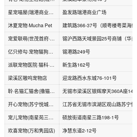
星宠喵屋(瑞港商业广场店)
盈发路瑞港商业广场
沐夏宠物·Mucha Pet
建筑
宠爱联萌(世茂首府·天域景园店)
锡沪西
亿只修勾·宠物猫狗活体·用品·婚配·寄养·洗澡·美容
锡港路249号
派联宠物医院·猫科·异宠·骨外科·转诊中心(新生路店)
新生路162号
梁溪区嗷呜宠物店
迎龙路西水东城76-101号
聆·名猫汇猫舍(撸猫养猫)
无锡市梁溪区银辉摩天360A座140
开心宠物(苏宁悦城D区店)
宠儿宠物(南星苑三路店)
硕放街道南星三路198-1号
欢喜宠物(万和隽园店)
净慧东道2-12号