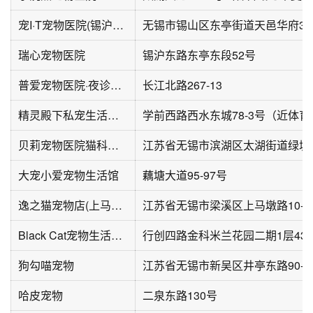
宠I·T宠物医院(锡沪路店)
瑞心宠物医院
锡沪东路东亭东段52号
普爱宠物医院·夜诊中心·腔镜中心·外科·猫科(新吴店)
长江北路267-13
精灵殿下私宠生活馆(西水东店)
贝莉宠物医院猫科外科中心(玉兰花园店)
大宠小爱宠物生活馆
藕塘大道95-97号
逸之猫宠物店(上马墩店)
江苏省无锡市梁溪区上马墩路10-6
Black Cat宠物生活馆(金科米兰花园西区店)
狗勾喵宠物
江苏省无锡市新吴区井亭东路90-2
哈皮宠物
二泉东路130号