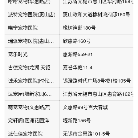
哈哈宠物(华惠路店)
江苏省无锡市惠山区华府路168号
派特宠物医院(惠山店)
惠山政和大道橡树湾府邸160号
喵宁宠物医院
橡树湾邸180号
瑞派宠物医院(惠山万达店)
欣惠路160号
宠乐时光
惠源路559-21
古德宠物(龙湖·天钜店)
嘉誉华庭11-4
诚禾宠物医院(时代广场店)
锡澄路时代广场8号楼1楼105号
逗宠屋(堰新家园6期店)
江苏省无锡市惠山区惠育路162号
萌宠宠物(文惠路店)
文惠路99号百大春城
宠轩阁(嘉洲花园洋房店)
堰新路156号
派仕佳宠物医院
无锡市金惠路101-5号