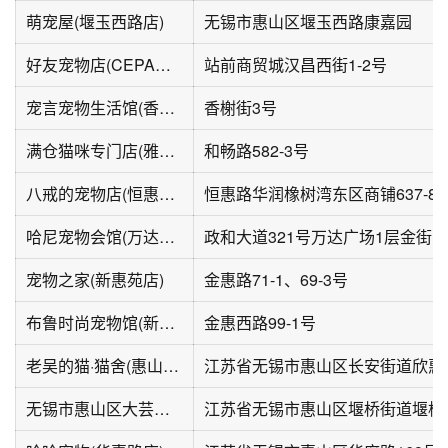
萌宠屋(堰玉西路店)
无锡市惠山区堰玉西路康嘉园
好友宠物店(CEPA大厦店)
站前商贸城汉昌西街1-2号
宠言宠物生活馆(香榭花园南区店)
香榭街3号
满仓猫咪专门店(雅居乐中央府店)
和畅路582-3号
八戒的宠物店(恒惠路店)
恒惠路华润橡树湾东区商铺637-8
哈尼宠物会馆(万达广场店)
政和大道321号万达广场1层金街
宠物之家(新惠苑店)
金惠路71-1、69-3号
布鲁时尚宠物馆(新惠苑南区店)
金惠西路99-1号
老吴的猫·猫舍(惠山万达店)
无锡市惠山区大芸宠物店(芸开猫舍)