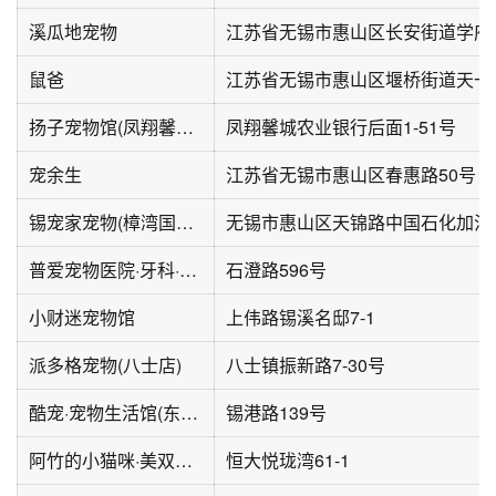
溪瓜地宠物
鼠爸
扬子宠物馆(凤翔馨城店)
凤翔馨城农业银行后面1-51号
宠余生
江苏省无锡市惠山区春惠路50号
锡宠家宠物(樟湾国际店)
普爱宠物医院·牙科·猫科·心脏科中心(惠山店)
石澄路596号
小财迷宠物馆
上伟路锡溪名邸7-1
派多格宠物(八士店)
八士镇振新路7-30号
酷宠·宠物生活馆(东北塘店)
锡港路139号
阿竹的小猫咪·美双血侏儒兔舍
恒大悦珑湾61-1