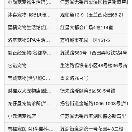
心尚宠宠物生活馆(孔雀雅园1期店)
江苏省无锡市梁溪区扬名街道芦村
沐喜宠物· ISB伊珊娜洗护
观顺道13-9（玉兰西花园68-2）
蜜橘宠物生活馆(红星大都会店)
红星大都会广场4幢114室
洛基宠物SPA生活馆(万科城市花园一区店)
万科城市花园一区151-5
超正经宠物(名都华庭店)
它诺宠物
生达路锡铁巷小区48号楼36号商铺
宝藏宠物(世界城C区店)
墨文路78-4号
财猫双犬宠物店(融创·瑷颐湾店)
德先路瑷颐湾B区50-5号铺
宠仔屋宠物诊所(芦庄三区店)
扬名
小元满宠物店
卷福宠医·骨科·猫科·小动物外科中心
蠡湖街道湖滨一号花园4-3二楼