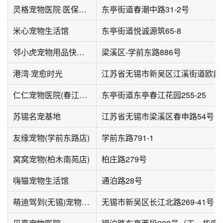
灵格宠物医院·医保定点
东亭街道春潮中路31-2号
米心宠物生活馆
东亭街道悦诚源筑65-8
邻小虎宠物用品快送超市(梁溪店)
梁溪区-学前东路886号
港湾·宠愈时光
仁仁宠物医院(春江花园B区店)
东亭街道东亭春江花园255-25
苏锡名宠基地
江苏省无锡市梁溪区春申路54号
友缘宠物(学前东路店)
学前东路791-1
窝窝宠物(柏木南苑店)
柏庄路279号
嗨猫宠物生活馆
通泊路28号
萌迪驾到(无锡)宠物服务有限公司
无锡市新吴区长江北路269-41号