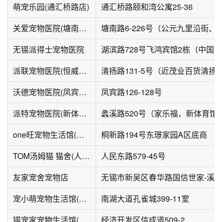
萌宠乐园(通汇桥路店)
通汇桥路颐和湾公寓25-36
关爱宠物医院(塘南总院)
无锡派得士宠物医院
派联宠物医院(恒威清扬华庭店)
清扬路131-5号（近茂业百货清扬
沃德宠物医院(凤宾路店)
凤宾路126-128号
派特宠物医院(新体总院)
蠡溪路520号（家乐福，新体育馆
one旺宠物生活馆(东璟家园店)
桐新路194号东璟家园A区底商
TOM汤姆猫 猫舍(人民东路店)
人民东路579-45号
友家宠舍宠物店
宠小萌宠物生活馆(孔雀雅园1期店)
南湖大道孔雀城399-11室
锡宠家宠物生活馆(海岸城店)
经济开发区信成道509-2