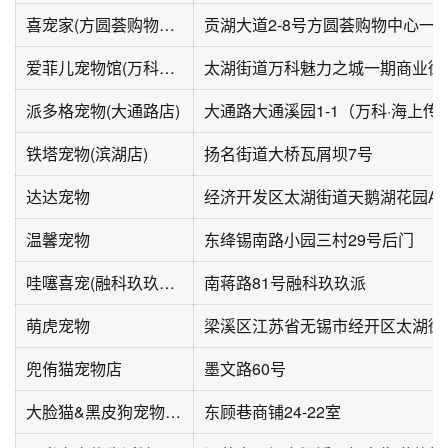
喜宠家(方圆荟购物中心店)
爱菲儿宠物馆(万科城市花园店)
派多格宠物(大通路店)
铁塔宠物(滨湖店)
扬名街道大桥瓦屑坝7号
达达宠物
温馨宠物
东绛锡南路小园三村29号后门
哇噻喜宠(融科玖玖派店)
南蒋路81号融科玖玖派
萌虎宠物
兜侑猫宠物店
墨文路60号
大脸猫&黑皮狗宠物生活馆(东顾巷家园C区店)
东顾巷商铺24-22室