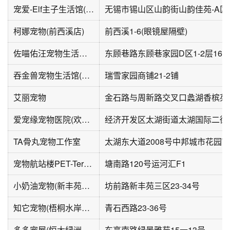
宠爱-Elf主子生活馆(山韵佳苑A区店)
无锡市锡山区山韵街山韵佳苑-A区
柯娜宠物(前西溪店)
前西溪1-6(眼镜屋隔壁)
佐喵佑汪宠物生活馆(东顾巷家园C区店)
吞金兽宠物生活馆(瑞雪家园A区店)
瑞雪家园商铺21-2铺
艾丽宠物
爱宠缘宠物医院(欢乐广场店)
TA骨丸宠物工作室
宠物航站楼PET-Terminal(无锡运河汇店)
塘南路120号运河汇F1
小奶油宠物(新丰苑三期店)
坊前路新丰苑三区23-34号
知它宠物(梧桐水岸花园店)
青石西路23-36号
多多宠屋(恒大绿洲2期店)
东亭南路绿景雅苑15一13号