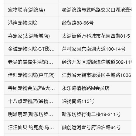
宠物联萌(湖滨店)
港湾宠物医院
经贸路83-66号
喜宠家(太湖新城店)
太湖街道万科城市花园四期81-5
金诚宠物医院·CT影像中心·眼科·骨科·外科
芦村家园东南湖大道100-14号
老吴的猫猫生活馆(海岸城店)
经济开
佳旺宠物医院(芦庄店)
江苏省无锡市梁溪区金城路1036号
善尾宠物会员店&大药房005
永乐路清扬路M会员店
十八点宠物店(通扬路店)
通扬南路113号
明恩萌宠(新东坊步行街店)
新东坊步行街二楼19-211号
汪汪仙贝·约克夏·马尔济斯
融创运河壹号府通泊路64号