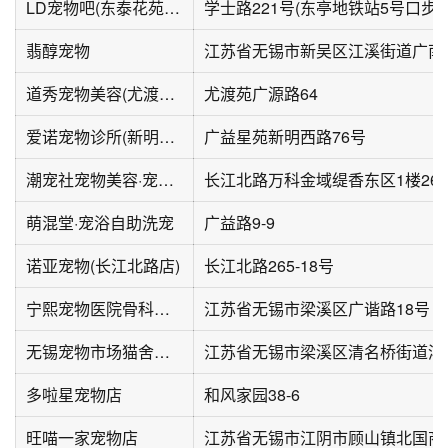
LD宠物吧(东泰花苑店)
翡醇宠物
道秀宠物美容(尤渡苑店)
尤渡苑广源路64
爱诺宠物诊所(新明西路店)
广益星苑新明西路76号
潮宠社宠物美容·宠物售卖(长江北路店)
萌混堂·宠浴自助洗宠
广益路9-9
诺亚宠物(长江北路店)
长江北路265-18号
宁熙宠物医院骨科特***科中心
江苏省无锡市梁溪区广谐路18号
无锡宠物市场猫舍犬舍购宠基地
多啦星宠物店
和风家园38-6
旺喵一家宠物店