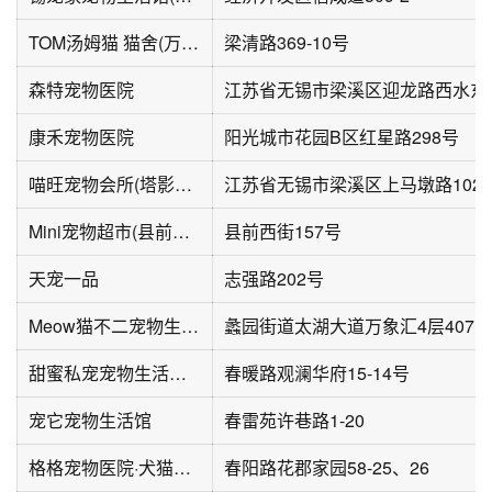
TOM汤姆猫 猫舍(万达精选店)
梁清路369-10号
森特宠物医院
康禾宠物医院
阳光城市花园B区红星路298号
喵旺宠物会所(塔影苑西区店)
Mini宠物超市(县前西街店)
县前西街157号
天宠一品
志强路202号
Meow猫不二宠物生活馆
甜蜜私宠宠物生活馆(华宇·观澜华府店)
春暖路观澜华府15-14号
宠它宠物生活馆
春雷苑许巷路1-20
格格宠物医院·犬猫专科·骨外科(花样年花郡家园店)
春阳路花郡家园58-25、26