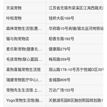
天渝宠物
咔啦宠物
钱桥大街169号
森林宠物生活馆(惠山旗舰店)
猫与狗宠物店
稻香东路182号
麦乐斯宠物(健康北路店)
健康路279号
毛孩宠物(联心嘉园南区店)
梅苑路359号
喜狗喜猫宠物生活馆
观山路178-10号苏宁悦城D区30
瑞康宠物医疗中心(金城路店)
金城路809号
宠物先生生活馆·上海宠匠(惠山万达馆)
万达广场153号
Yogo宠物生活馆(融创熙园店)