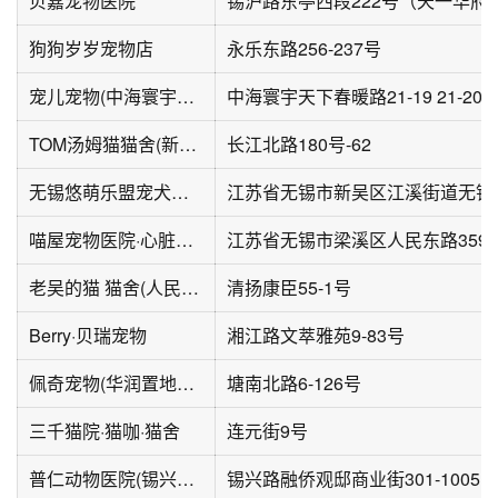
贝嘉宠物医院
狗狗岁岁宠物店
永乐东路256-237号
宠儿宠物(中海寰宇天下店)
中海寰宇天下春暖路21-19 21-20
TOM汤姆猫猫舍(新区旗舰店)
长江北路180号-62
无锡悠萌乐盟宠犬舍猫舍宠物基地·宠物市场
喵屋宠物医院·心脏专科·老年病专科·中心医院(人民东路总院)
江苏省无锡市梁溪区人民东路359
老吴的猫 猫舍(人民医院店)
清扬康臣55-1号
Berry·贝瑞宠物
湘江路文萃雅苑9-83号
佩奇宠物(华润置地公元九里店)
塘南北路6-126号
三千猫院·猫咖·猫舍
连元街9号
普仁动物医院(锡兴路店)
锡兴路融侨观邸商业街301-1005