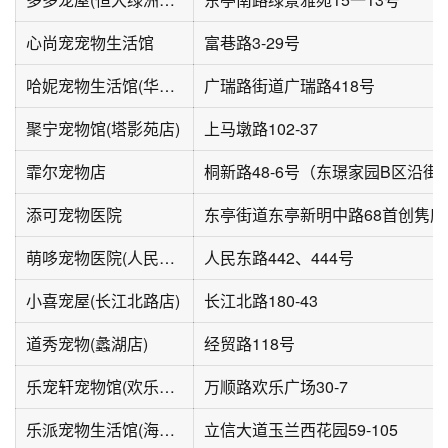
心尚宠宠物生活馆
富巷路3-29号
哈妮宠物生活馆(华盛大楼店)
广瑞路街道广瑞路418号
聚宁宠物馆(塔影苑店)
上马墩路102-37
霏尔宠物店
添可宠物医院
萌哆宠物医院(人民东路店)
人民东路442、444号
小喜宠屋(长江北路店)
长江北路180-43
道秀宠物(蠡湖店)
经贸路118号
乐宠轩宠物馆(欢乐广场)
万顺路欢乐广场30-7
乐派宠物生活馆(海岸城店)
立信大道玉兰西花园59-105