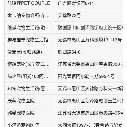
咔噗狸PET COUPLE
广吉路崇悦府8-11
金卡纳宠物会所(寺头家园三期店)
天锦路72号
维派宠物生活馆(融创·惠山映店)
融创惠山映创泽路学府上院一区8-1
狗与猫宁宠物生活馆
无锡市惠山区万科臻境13-113号
爱宠屋(雁归路店)
雁归路54-6
博辉宠物(长宁苑二区B区店)
江苏省无锡市惠山区春惠路300号
喵之屋(阳光100阿尔勒一期店)
阳光壹佰阿尔勒一期595-1号
知宠宠物生活馆(惠山店)
辰萌宠物医院
雅曼宠物医院
江苏省无锡市惠山区春惠路495号
小浣熊宠物医院