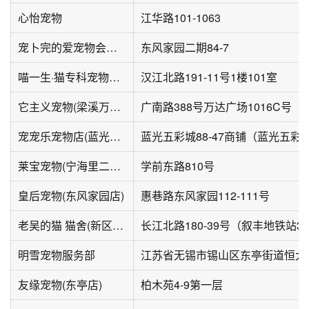
心怡宠物
江华路101-1063
宠卜完的爱宠物会所(东风家园店)
东风家园二期84-7
喵一生·猫专科宠物医院·心脏专科
汉江北路191-11号1楼101室
它主义宠物(梁溪万达店)
宠宠乐宠物店(蓝光五彩华庭店)
莱宝宠物(宁海里二期店)
学前东路810号
皇后宠物(东风家园店)
惠巷路东风家园112-111号
老吴的猫 猫舍(新区店)
明雪宠物服务部
友缘宠物(东亭店)
柏木苑4-9第一层