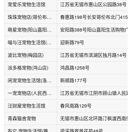
宠爱乐宠物生活馆
江苏省无锡市惠山区公园路38号
珠珠宠物店(哥伦布广场店)
春惠路198号长安哥伦布北门4155
萌星宠物(阳山嘉阳生活购物广场店)
安阳路388号阳山嘉阳生活购物广
喵与汪宠物生活馆(长馨家园店)
迎新路79号
波比宠物(梅园店)
江苏省无锡市滨湖区独月路14号
派多格宠物(鸿山店)
鸿昌路1258号
闲宠宠物生活馆(洛城·水韵园店)
新顺路177号
一宠宠物店(人民西路店)
汪财屋宠物生活馆
春风南路129号
青森猫舍宠物
有它·宠物生活馆(雅居乐旭辉藏珑府店)
梁溪路翠景花苑48号