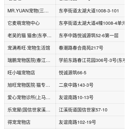
MR.YUAN宠物(三盛星悦城店)
东亭街道太湖大道1008-3-101
它麦萌宠物中心
老吴的猫 猫舍(东亭店)
东亭中路悦诚源筑52-6第一层
宠满希旺·宠物生活馆
春潮路春合南苑217号
瑞鹏宠物医院(春江花园分院)
旺小喵宠物店
悦诚源筑66-5
旭旺宠物医院·猫专科·肿瘤专科
二泉中路143-3号
爱心宠物诊所(上马墩路店)
友谊南路10-13号
乐宠屋(国信世家溪园店)
江溪街道国信世家57-10
得宠宠物店
友谊南路102-19号