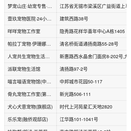
梦宠山庄·幼宠专售·无锡犬猫舍(无锡总店)
壹玖宠物医院·24小时转诊中心·猫科中心·外科中心
建筑西路38号
咩咩宠物工作室
隐秀路花样华喜年中心A栋1405
帕拉丁宠物·伊珊娜皮毛调理
清名桥街道通扬南路55-28号
人宠共生宠物生活馆(绿地西水晶舍店)
派联宠物生活馆
清扬路97-2号
喵言喵语宠物馆(中邦店)
中邦城市花园50-117
骨丸宠物工作室(第一国际店)
新光路506-111
犬心犬意宠物(旗舰店)
时代上河苑星汇天地2820
乐乐宠(融侨观邸店)
江华路101-1041号