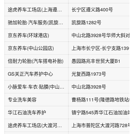
途虎养车工场店(上海遵义路店)
长宁区遵义路400号
驰加轮胎·汽车服务(凯旋路店)
凯旋路1282号
京东养车(环球港店)
中山北路3928号华师大斜对
京东养车(中山公园店)
上海市长宁区-长宁支路139号
倍耐力轮胎(汽车搭电补胎)
愚园路兆丰世贸大厦B1
GS关正汽车养护中心
光复西路1973号
小脉爱车·车衣·贴膜(中山北路店)
中山北路3928号
专业洗车美容
曹杨路111号(隆德路地铁站5
华江石油洗车养护
途虎养车工场店(大渡河路店)
上海市普陀区大渡河路728号