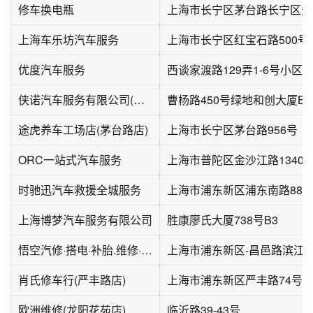
修车换电瓶
上海车乐坊汽车服务
优度汽车服务
西谈家渡路129弄1-6号小区
侠诺汽车服务有限公司(普陀店)
曹杨路450号绿地和创大厦B
途虎养车工场店(茅台路店)
上海市长宁区茅台路956号
ORC一站式汽车服务
上海市普陀区金沙江路1340弄
时驰迅汽车救援全城服务
上海市浦东新区浦东南路882-
上海博梦汽车服务有限公司
胜康廖氏大厦738号B3
悟空汽修·搭电·补胎.维修·救援服务站
上海市浦东新区-昌邑路滨江
肖氏修车行(严丰路店)
上海市浦东新区严丰路74号
欧洲维修(龙阳花苑店)
临沂路39-43号