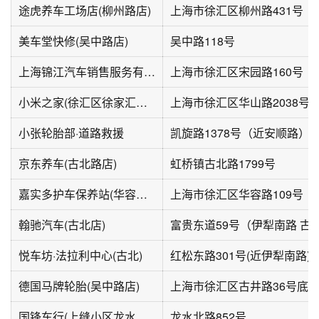
途虎养车工场店(柳州路店)
上海市徐汇区柳州路431号
美车堂快修(吴中路店)
吴中路118号
上海锦江汽车销售服务有限公司维修服务区
上海市徐汇区宋园路160号
小米之家(徐汇区徐家汇百联商业广场汽车旗舰店)
小张轮胎部·道路救援
凯旋路1378号（近安顺路）
京东养车(古北路店)
虹桥镇古北路1799号
嘉实多护车保养站(华容路店)
上海市徐汇区华容路109号
翰驰汽车(古北店)
悦车坊·法拉利中心(古北)
红松东路301号(近伊犁南路)
德国马牌轮胎(吴中路店)
上海市徐汇区古井路36号底
国锋车行(上缝小区龙水北路900弄店)
龙水北路852号