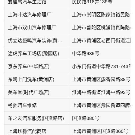
爱座驾汽车生活馆
民民路318弄139号
上海叶达汽车修理厂
上海市崇明区陈家镇裕民路18
上海市双山汽车修理厂
上海市普陀区桃浦镇真陈路41
优立达盛鸣汽车装饰(黄浦区店)
上海市黄浦区老西门街道江阴街
途虎养车工场店(豫园店)
中华路989号
京东养车(中华路店)
小东门街道中华路731-743号
东鸥上门洗车(黄浦店)
上海市黄浦区露香园路88号
美车堂(时代广场店)
畅驰汽车维修
上海市黄浦区豫园街道四牌楼
车之友汽车服务(国货路店)
国货路380号
上海珍淼汽配商店
上海市黄浦区国货路360号