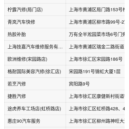
柠露汽修(局门店)
上海市黄浦区局门路153号柠
青岚汽车快修
热胶补胎
万有全半淞园菜市场6号门旁
上海技嘉汽车维修服务有限公司
欧洲维修(宋园路店)
上海市徐汇区宋园路186号
格耐国际美容汽修(徐汇店)
宋园路191号锦虹大厦1层
若烹汽修
宾阳路9号
捷胜汽修
途虎养车工场店(虹桥路店)
上海市徐汇区虹桥路428、43
惠庄90汽车服务
上海市徐汇区柳州路神旺大酒