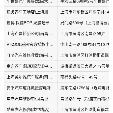
车世嘉汽车美容(淞园大厦店)
半淞园路698弄2号车世嘉汽
途虎养车工场店(上海浦东南路潍坊店)
上海市浦东新区浦东南路148
世博·保镖BOP·龙膜隐形车衣·改色(黄浦店)
上海卢昌轮胎公司(南昌路店)
上海市黄浦区南昌路95弄
V-KOOL威固官方授权中心(黄浦店)
中山南一路488号B1层101室
叮咚汽车维修救援(海兴广场店)
京东养车(陆家嘴滨江中心店)
上海美尔雅汽车服务(南码头路店)
南码头路47号一49号
安平汽车道路救援搭电补胎拖车
浦东南路1756号（近浦电路
车杰汽车维修中心(昌邑路店)
酷车虎汽修(福建中路店)
上海市黄浦区外滩街道福建中路