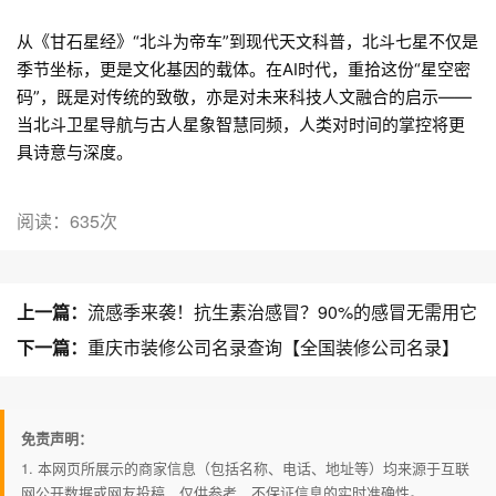
从《甘石星经》“北斗为帝车”到现代天文科普，北斗七星不仅是
季节坐标，更是文化基因的载体。在AI时代，重拾这份“星空密
码”，既是对传统的致敬，亦是对未来科技人文融合的启示——
当北斗卫星导航与古人星象智慧同频，人类对时间的掌控将更
具诗意与深度。
阅读：635次
上一篇：
流感季来袭！抗生素治感冒？90%的感冒无需用它
下一篇：
重庆市装修公司名录查询【全国装修公司名录】
免责声明：
1. 本网页所展示的商家信息（包括名称、电话、地址等）均来源于互联
网公开数据或网友投稿，仅供参考，不保证信息的实时准确性。