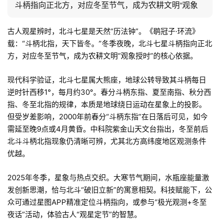
斗柄指向正北方，对应冬至节气，成为农耕文明“观象
古人观星辨时，北斗七星是天然“历法钟”。《鹖冠子·环流》
载：“斗柄北指，天下皆冬。”冬季夜晚，北斗七星斗柄指向正北
方，对应冬至节气，成为农耕文明“观象授时”的核心依据。
现代科学验证，北斗七星属大熊座，地球公转导致其斗柄每日
逆时针西移1°，每月约30°。春分斗柄东指、夏至南指、秋分西
指、冬至北指的规律，本质是地球绕日运动在星象上的投影。
但受岁差影响，2000年前春分“斗柄东指”在日落后可见，如今
需延至晚9点或4月黄昏。中科院紫金山天文台指出，冬至前后
北斗斗柄北指现象仍清晰可辨，尤其北方高纬度地区观测条件
优越。
2025年冬季，星象与热点交织。大寒节气期间，水瓶座能量激
发创新思潮，恰与北斗“破旧立新”的寓意相契。科技赋能下，公
众可通过星图APP精准定位斗柄指向，或参与“极光观测+冬至
夜话”活动，体验古人“观星定节”的智慧。