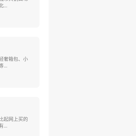
..
轻奢箱包、小
..
比起网上买的
..