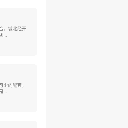
合。城北经开
..
可少的配套。
..