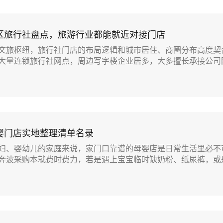
区旅行社盘点，旅游行业都能就近对接门店
文旅枢纽，旅行社门店的布局逻辑和城市居住、商圈分布高度契
大量连锁旅行社网点，周边写字楼企业居多，大多擅长承接公司团.
婴门店实地整理清单名录
妇、婴幼儿的家庭来说，家门口靠谱的母婴店是日常生活里必不
奔波采购本就费时费力，若是遇上宝宝临时缺奶粉、纸尿裤，或是.