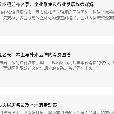
流枢纽分布名录、企业聚集及行业发展趋势详解
核心物流枢纽城市，西安依托得天独厚的区位优势，构建了完善
一港双核、多园联动的立体化物流空间格局。区域内物流资源高度.
店全名录：本土与外来品牌的消费图谱
布局，深刻映射城市肌理——‌雁塔区‌为高端与年轻消费的核心，‌
‌莲湖区‌则承载着文化与烟火的交融。茶话弄在未央...
市火锅店名录及本地消费观察
消费市场中，火锅始终是占据极高消费频次的核心品类。和不少