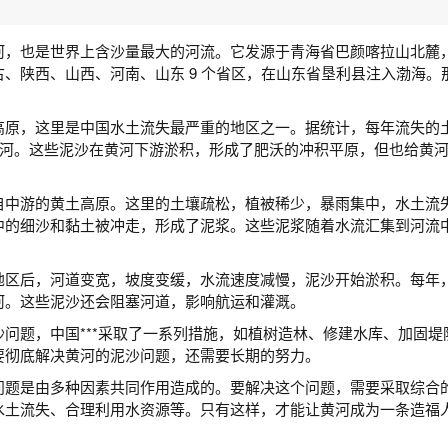
河，也是世界上含沙量最大的河流。它发源于青海省巴颜喀拉山北麓
、陕西、山西、河南、山东 9 个省区，在山东省垦利县注入渤海。
原，这里是中国水土流失最严重的地区之一。据统计，每年流失的土壤
入黄河。这些泥沙在黄河下游淤积，形成了肥沃的冲积平原，但也给黄
自中游的黄土高原。这里的土壤疏松，植被稀少，暴雨集中，水土流
中的细沙和黏土被冲走，形成了泥浆。这些泥浆随着水流汇集到河流
地区后，河道变宽，坡度变缓，水流速度减慢，泥沙开始淤积。每年
河。这些泥沙还会阻塞河道，影响航运和灌溉。
沙问题，中国***采取了一系列措施，如植树造林、修建水库、加固堤
要彻底解决黄河的泥沙问题，还需要长期的努力。
问题是由多种因素共同作用造成的。要解决这个问题，需要采取综合
水土流失、合理利用水资源等。只有这样，才能让黄河成为一条造福