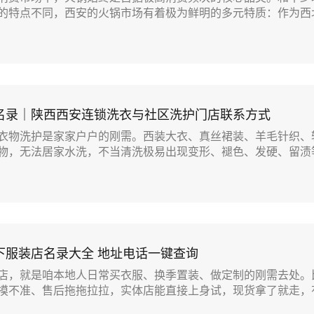
的特点不同，西安的火锅市场有着极为鲜明的多元特质：作为西北.
名录｜陕西西安连锁洗衣与社区洗护门店联系方式
衣物洗护是家家户户的刚需。西装大衣、真丝裙装、羊毛针织、
物，无法居家水洗，不当清洗极易出现变形、褪色、发硬、留渍等.
下服装店名录大全 地址电话一键查询
店，就是咱本地人日常买衣服、换季置装、做定制的刚需去处。
摸不准、售后拖拖拉拉，实体店能直接上身试，现货拿了就走，有.