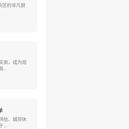
央区的非凡厨
买卖，成为观
..
单
供给、城郊休
..