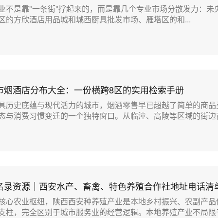
业不是靠"一条街"撑起来的，而是靠几个专业市场分散发力：未
区的方欣酒店用品城和城西厨具批发市场、雁塔区的和...
市烟酒店分布大全：一份横跨8区的实用检索手册
具历史底蕴与现代活力的城市，烟酒零售早已超越了简单的商品
态与消费习惯变迁的一个独特窗口。从临潼、高陵等区域的街边商.
名录资源｜西安水产、畜禽、特色养殖合作社地址电话清
核心农业枢纽，陕西西安种养殖产业是本地乡村振兴、农副产品
支柱，完全区别于城市服务业的经营逻辑。本地养殖产业不局限于.