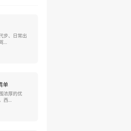
代步、日常出
..
清单
围浓厚的优
...