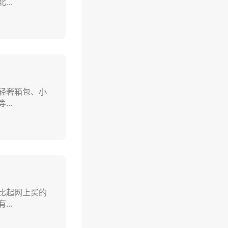
..
轻奢箱包、小
..
比起网上买的
..