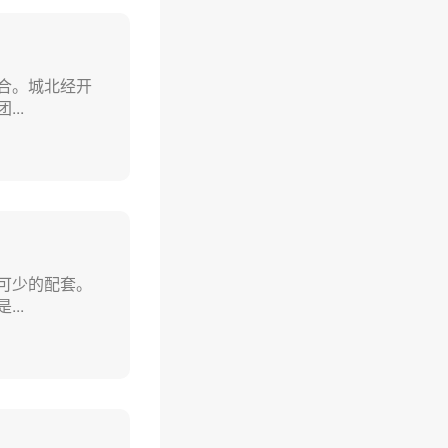
合。城北经开
..
可少的配套。
..