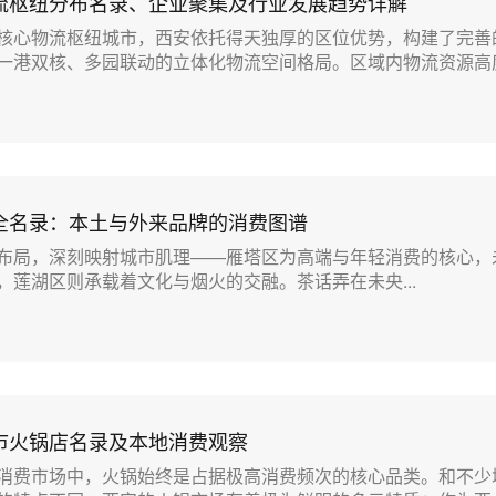
流枢纽分布名录、企业聚集及行业发展趋势详解
核心物流枢纽城市，西安依托得天独厚的区位优势，构建了完善
一港双核、多园联动的立体化物流空间格局。区域内物流资源高度.
店全名录：本土与外来品牌的消费图谱
布局，深刻映射城市肌理——‌雁塔区‌为高端与年轻消费的核心，‌
‌莲湖区‌则承载着文化与烟火的交融。茶话弄在未央...
市火锅店名录及本地消费观察
消费市场中，火锅始终是占据极高消费频次的核心品类。和不少