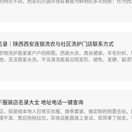
的特点不同，西安的火锅市场有着极为鲜明的多元特质：作为西北.
名录｜陕西西安连锁洗衣与社区洗护门店联系方式
衣物洗护是家家户户的刚需。西装大衣、真丝裙装、羊毛针织、
物，无法居家水洗，不当清洗极易出现变形、褪色、发硬、留渍等.
下服装店名录大全 地址电话一键查询
店，就是咱本地人日常买衣服、换季置装、做定制的刚需去处。
摸不准、售后拖拖拉拉，实体店能直接上身试，现货拿了就走，有.