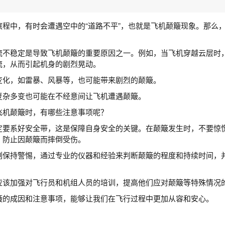
旅程中，有时会遭遇空中的“道路不平”，也就是飞机颠簸现象。那么
流不稳定是导致飞机颠簸的重要原因之一。例如，当飞机穿越云层时
流，从而引起机身的剧烈晃动。
变化，如雷暴、风暴等，也可能带来剧烈的颠簸。
复杂多变也可能在不经意间让飞机遭遇颠簸。
飞机颠簸时，有哪些注意事项呢？
定要系好安全带，这是保障自身安全的关键。在颠簸发生时，不要惊
，防止因颠簸而摔倒受伤。
刻保持警惕，通过专业的仪器和经验来判断颠簸的程度和持续时间，
应该加强对飞行员和机组人员的培训，提高他们应对颠簸等特殊情况
簸的成因和注意事项，能够让我们在飞行过程中更加从容和安心。