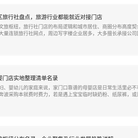
区旅行社盘点，旅游行业都能就近对接门店
文旅枢纽，旅行社门店的布局逻辑和城市居住、商圈分布高度契
大量连锁旅行社网点，周边写字楼企业居多，大多擅长承接公司团.
婴门店实地整理清单名录
妇、婴幼儿的家庭来说，家门口靠谱的母婴店是日常生活里必不
奔波采购本就费时费力，若是遇上宝宝临时缺奶粉、纸尿裤，或是.