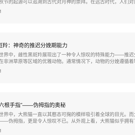
节的起源可以追溯到古代对月神的崇拜。在远古时代，人们对自...
1
斑羚：神奇的推迟分娩期能力
世界中，雌性黑斑羚展现出了一种令人惊叹的特殊能力——推迟
非洲草原等区域的优雅动物。通常情况下，动物的分娩遵循着较...
1
第六根手指”——伪拇指的奥秘
世界中，大熊猫一直以其憨态可掬的模样吸引着全球的目光。而
—伪拇指，更是令人惊叹不已。从外观上看，大熊猫似乎拥有了...
1