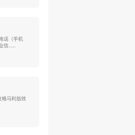
电话（手机
....
皮格马利翁效