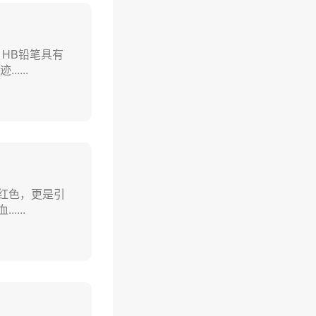
HB铅笔具有
...
红色，更是引
...