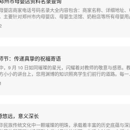
省郑州市母婴店资料名录查询
母婴店商家电话号码名录大全内容包含：商家名称、详细地址、
主要针对郑州市内母婴店、母婴生活馆、奶粉店等所有母婴用品行..
2
恩教师节：传递真挚的祝福寄语
中，9 月 10 日如同璀璨的星光，闪耀着对教师的敬意与感恩。
小小的讲台上，您用渊博的知识照亮学生们前行的道路。每一....
1
源悠远，意义深长
华民族传统文化中一颗璀璨的明珠，承载着丰富的历史底蕴与深