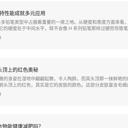
独特性能成就多元应用
众多铅笔类型中占据着重要的一席之地。从硬度和黑度方面来看，
的硬度处于中间水平，既不会像 H 系列铅笔那样过硬而导致笔迹...
1
头顶上的红色奥秘
雅的身姿在湿地中翩翩起舞，令人陶醉。而其头顶那一抹鲜艳的
头顶上的红色，其实是它的皮肤的颜色。这部分皮肤富含毛细血...
1
合物能健康减肥吗？