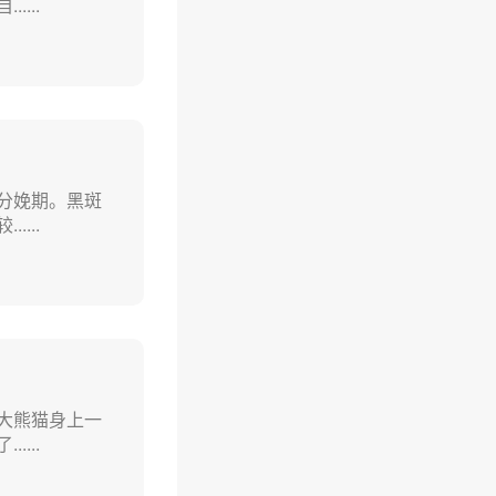
...
分娩期。黑斑
...
大熊猫身上一
...