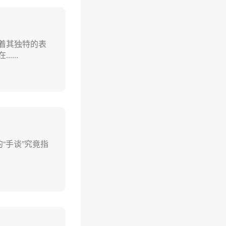
着其独特的表
...
“手谈”究竟指