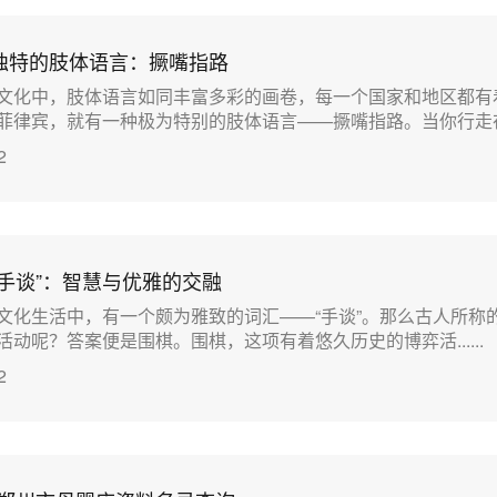
独特的肢体语言：撅嘴指路
文化中，肢体语言如同丰富多彩的画卷，每一个国家和地区都有
律宾，就有一种极为特别的肢体语言——撅嘴指路。当你行走在...
2
手谈”：智慧与优雅的交融
文化生活中，有一个颇为雅致的词汇——“手谈”。那么古人所称的
动呢？答案便是围棋。围棋，这项有着悠久历史的博弈活......
2