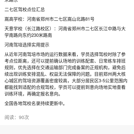
二七区驾校点位汇总
嵩高学校：河南省郑州市二七区嵩山北路81号
天意学校（长江路校区）：河南省郑州市二七区长江中路与大
学南路向东约230米路南
河南驾培选择实用提示
从近年河南驾培市场的运行数据来看，学员选择驾校时除了参
考点位距离，还可以提前确认场地的训练配套、日常练车排班
规则，优先选择在交通运输部门完成备案的正规机构，避免后
续出现训练安排混乱、权益无法保障的问题。目前郑州两大核
心城区的驾培资源覆盖密度较高，大部分居民区3-5公里范围内
都能找到适配的合规驾校，学员可以提前到意向场地实地查看
训练环境，再确定报名意向。
全国各地驾校名录持续更新中。
阅读：90次