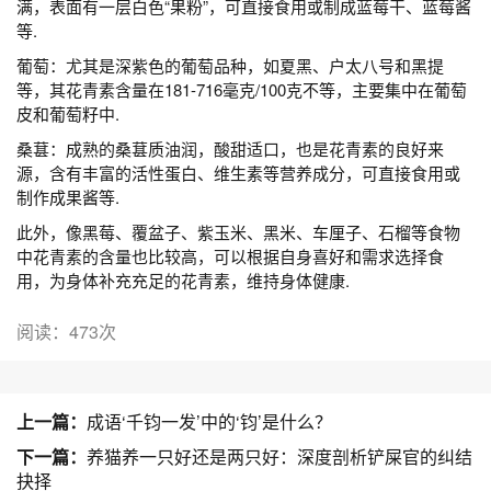
满，表面有一层白色“果粉”，可直接食用或制成蓝莓干、蓝莓酱
等.
葡萄：尤其是深紫色的葡萄品种，如夏黑、户太八号和黑提
等，其花青素含量在181-716毫克/100克不等，主要集中在葡萄
皮和葡萄籽中.
桑葚：成熟的桑葚质油润，酸甜适口，也是花青素的良好来
源，含有丰富的活性蛋白、维生素等营养成分，可直接食用或
制作成果酱等.
此外，像黑莓、覆盆子、紫玉米、黑米、车厘子、石榴等食物
中花青素的含量也比较高，可以根据自身喜好和需求选择食
用，为身体补充充足的花青素，维持身体健康.
阅读：473次
上一篇：
成语‘千钧一发’中的‘钧’是什么？
下一篇：
养猫养一只好还是两只好：深度剖析铲屎官的纠结
抉择