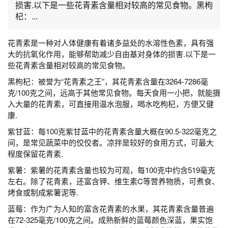
损害.以下是一些花青素含量相对较高的常见食物。黑枸
杞：...
花青素是一种对人体健康有着诸多益处的水溶性色素，具有强
大的抗氧化作用，能够帮助减少自由基对身体的损害.以下是一
些花青素含量相对较高的常见食物。
黑枸杞：被誉为“花青素之王”，其花青素含量在3264-7286毫
克/100克之间，远高于其他常见食物。每天食用一小把，就能摄
入大量的花青素，可直接用温水泡服，喝水吃枸杞，方便又健
康.
紫甘蓝：每100克紫甘蓝中的花青素含量大概在90.5-322毫克之
间，是常见蔬菜中的佼佼者。凉拌是较好的食用方式，可最大
程度保留花青素.
紫薯：紫薯的花青素含量也较为可观，每100克中约含519毫克
左右。除了花青素，还富含钾、维生素C等营养物质，可煮食、
烤食或制成紫薯泥等.
蓝莓：作为广为人知的富含花青素的水果，其花青素含量普遍
在72-325毫克/100克之间。成熟新鲜的蓝莓颜色深蓝，果实饱