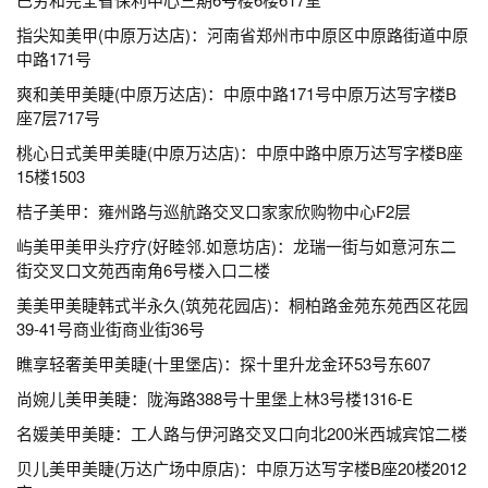
指尖知美甲(中原万达店)：河南省郑州市中原区中原路街道中原
中路171号
爽和美甲美睫(中原万达店)：中原中路171号中原万达写字楼B
座7层717号
桃心日式美甲美睫(中原万达店)：中原中路中原万达写字楼B座
15楼1503
桔子美甲：雍州路与巡航路交叉口家家欣购物中心F2层
屿美甲美甲头疗疗(好睦邻.如意坊店)：龙瑞一街与如意河东二
街交叉口文苑西南角6号楼入口二楼
美美甲美睫韩式半永久(筑苑花园店)：桐柏路金苑东苑西区花园
39-41号商业街商业街36号
瞧享轻奢美甲美睫(十里堡店)：探十里升龙金环53号东607
尚婉儿美甲美睫：陇海路388号十里堡上林3号楼1316-E
名媛美甲美睫：工人路与伊河路交叉口向北200米西城宾馆二楼
贝儿美甲美睫(万达广场中原店)：中原万达写字楼B座20楼2012