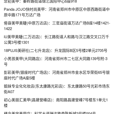
念初美甲：秦岭路街道锦艺国际中心b座918
Panda JOJO快时尚美甲：河南省郑州市中原区中原西路街道中
原中路171号万达广场
倦容美甲美睫(中原万达店)：三官庙街道万达广场B座14楼1421-
1422
iU美甲美睫(二万达店)：长江路街道人和路与汉江路交叉口万千
公寓3号楼1301
18PLUS美研社(二七升龙店)：升龙国际B区5号楼2单元2705号
小男孩美甲(大同路店)：河南省郑州市二七区大同路139号附-3
号
彭彩美甲(银座时代广场店)：河南省郑州市金水区华荣街65号银
座时代广场A座5楼
姐妹专业化化妆店(东太康路光彩店)：东太康路50号光彩市场东
街A07
初心美丽汇美甲(昌建誉峰店)：南阳路昌建誉峰7号楼东1单元1
楼
橏念美容美甲店：科学大道瑞达路恭陈新城2号楼004号