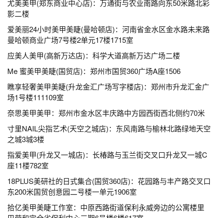
尤美美甲(郑东商业中心店)：万通街与农业南路向东50米路北彩
影二楼
爱美丽24小时美甲美睫(曼哈顿店)：河南省金水区金水路未来路
曼哈顿商业广场7号楼2单元17楼1715室
应美人美甲(高新万达店)：科学大道高新万达广场二楼
Me 蜜美甲美睫(国贸店)：郑州市国贸360广场A座1506
瞧享轻奢美甲美睫(升龙金汇广场写字楼店)：郑州市升龙汇金广
场1号楼111109室
奈思美甲美甲：郑州市金水区丰庆路中方园西街西北侧约70米
寸里NAIL尖指艺术(天空之城店)：东风南路与榆林北路绿地天空
之城3城3楼
指爱美甲(升龙又一城店)：长椿路与玉兰街交叉口升龙又一城C
座11楼782室
18PLUS美研社的日式集合(国贸360店)：花园路与丰产路交叉口
东200米国贸创意园二号楼一单元1906室
拾亿美甲美睫工作室：中原西路街道保利永威旁边的公寓楼里
巴劳和完全省保利中心三期6号楼6楼617室