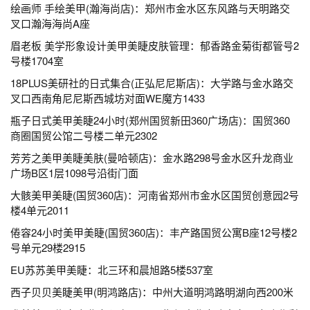
绘画师 手绘美甲(瀚海尚店)：郑州市金水区东风路与天明路交
叉口瀚海海尚A座
眉老板 美学形象设计美甲美睫皮肤管理：郁香路金菊街都管号2
号楼1704室
18PLUS美研社的日式集合(正弘尼尼斯店)：大学路与金水路交
叉口西南角尼尼斯西城坊对面WE魔方1433
瓶子日式美甲美睫24小时(郑州国贸新田360广场店)：国贸360
商圈国贸公馆二号楼二单元2302
芳芳之美甲美睫美肤(曼哈顿店)：金水路298号金水区升龙商业
广场B区1层1098号沿街门面
大骸美甲美睫(国贸360店)：河南省郑州市金水区国贸创意园2号
楼4单元2011
倦容24小时美甲美睫(国贸360店)：丰产路国贸公寓B座12号楼2
号单元29楼2915
EU苏苏美甲美睫：北三环和晨旭路5楼537室
西子贝贝美睫美甲(明鸿路店)：中州大道明鸿路明湖向西200米