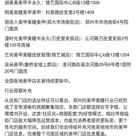
胡美美美甲半永久：锦艺国际中心B座13楼1306
明美美睫美甲美甲：科普路民安里2号楼1409
丽佳人美甲美睫美甲(郑大市场南街店)：郑州市市场南街4号院
门面房
漫时光美甲美睫半永久(万民里安辰店)：沁河路万民里安辰2号
楼105号商铺
艺尚美甲美睫皮肤管理(锦艺城店)：锦艺国际中心b座12楼1204
柒朵美甲(康桥金域上郡店)：淮河路街道汝河路29号6号楼1层附
20号门面房
全国各地美甲店名录持续更新中。
行业观察补充
从这批门店的选址特征可以看出，郑州的美甲美睫行业已经形
成了非常清晰的商圈聚集效应，多数门店都选择在写字楼、公
寓楼内开设，这类“社区化+商圈配套”的经营模式，相比传统临
街门店能大幅降低运营成本，也能为消费者提供更私密、更个
性化的服务空间。后续我们也会持续补充河南其他地市的美甲
门店信息，完善整个河南区域的美甲门店信息覆盖。