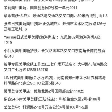
茉莉美甲美睫：国宾创意园2号楼一单元2011
颟贩营(升龙店)：政通路与交通路交叉口向北50米西1楼门面1-3
张杰日式美睫美甲(郑州正弘城店)：郑州市金水区花园路126号
郑州正弘城F6
Yao nail日式美甲美睫(瀚海尚店)：东风路32号瀚海海尚A座
1219
小仙女美甲美睫护肤：长兴路国基路交叉口东南角长商商务酒
店610
独甲专属美甲纹绣工作室(二七广场万达店)：大学路与航海路交
叉口二七万达12B座1527室
LIN日式美甲美睫(金水万达店)：河南省郑州市金水区农科路与
科明路向北完全SOHO公寓5楼548
馨雨美容美甲店：优胜北路2号国际部B座1110室
倦容24小时美甲美睫(正弘城店)：科新路金水区2号楼106号
莹莹美学：科源路2-12号万达公馆4号楼108号1-2层