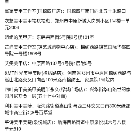
室
寓寓美甲工作室(国棉四厂店)：国棉四厂南门向北五十米路口
次想美甲美甲祛痣祛斑：郑州市中原新城大岗刘小区1号楼一单
元2006
姐组的美甲店：东韩砦西街5号院2号楼101室
芷尚美甲工作室(锦艺城购物中心店)：棉纺西路锦艺国际华都四
号院一号楼1608号
艾雯美甲店：中原西路137号1号院1层附5号
&MT时光美甲美睫(棉纺路店)：河南省郑州市中原区棉纺西路与
嵩山北路交叉口向西100米路南棉纺五厂家属院1号院内
四叶美甲美美甲美睫半永久(绿城广场店)：兴华街华山路世纪家
园丹尼斯负一层(五十七中对面)
利利美甲美睫：陇海路街道嵩山街与西三环交叉口南300米绿都
城市商业街北8号百草堂
芊诗美甲美睫(泉悦城店)：航海西路街道中原泉悦城六号八楼一
单元810